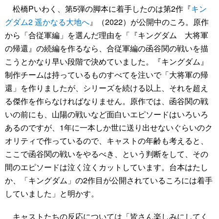
松橋Pいわく、第5弾の脚本に着手したのは第2作『
キン
グダム2 遥かなる大地へ
』（2022）が公開中のころ。原作
から「合従軍編」を選んだ理由を「『キングダム 大将軍
の帰還』の続編を作るなら、合従軍編の函谷関の戦いを描
こうとかなり早い段階で決めていました。『キングダム』
制作チームは持っているものすべてを注いで「大将軍の帰
還」を作りましたが、シリーズを続ける以上、それを超え
る傑作を作らなければなりません。原作では、函谷関の戦
いの前にも、山陽の戦いなど面白いエピソードはいろいろ
あるのですが、1年に一本しか世に送り出せないぐらいのク
オリティで作っているので、キャストの年齢も考えると、
ここで函谷関の戦いをやるべき、という判断をして、その
間のエピソードは泣く泣くカットしています。台本はたし
か、「キングダム」の2作目が公開されているころには着手
していました」と明かす。
キャストたちの反応については「皆さん楽しみにしてく