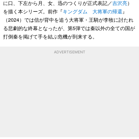
に口、下左から月、女、迅のつくりが正式表記／
吉沢亮
）
を描く本シリーズ。前作『
キングダム 大将軍の帰還
』
（2024）では信が背中を追う大将軍・王騎が李牧に討たれ
る悲劇的な終幕となったが、第5弾では秦以外の全ての国が
打倒秦を掲げて手を結ぶ危機が到来する。
ADVERTISEMENT