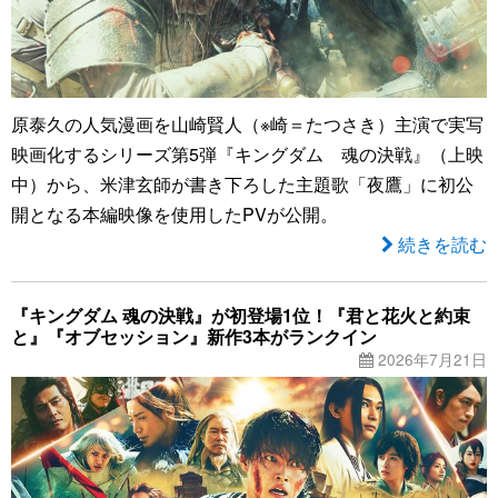
原泰久の人気漫画を山崎賢人（※崎＝たつさき）主演で実写
映画化するシリーズ第5弾『キングダム 魂の決戦』（上映
中）から、米津玄師が書き下ろした主題歌「夜鷹」に初公
開となる本編映像を使用したPVが公開。
続きを読む
『キングダム 魂の決戦』が初登場1位！『君と花火と約束
と』『オブセッション』新作3本がランクイン
2026年7月21日