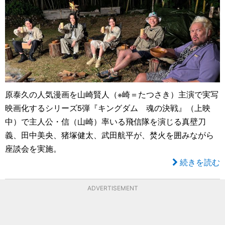
原泰久の人気漫画を山崎賢人（※崎＝たつさき）主演で実写
映画化するシリーズ5弾『キングダム 魂の決戦』（上映
中）で主人公・信（山崎）率いる飛信隊を演じる真壁刀
義、田中美央、猪塚健太、武田航平が、焚火を囲みながら
座談会を実施。
続きを読む
ADVERTISEMENT