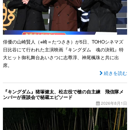
俳優の山崎賢人（※崎＝たつさき）が5日、TOHOシネマズ
日比谷にて行われた主演映画『キングダム 魂の決戦』特
大ヒット御礼舞台あいさつに志尊淳、神尾楓珠と共に出
席。
続きを読む
『キングダム』猪塚健太、松左役で槍の自主練 飛信隊メ
ンバーが座談会で秘蔵エピソード
2026年8月1日