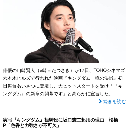
俳優の山崎賢人（※崎＝たつさき）が17日、TOHOシネマズ
六本木ヒルズで行われた映画『キングダム 魂の決戦』初
日舞台あいさつに登壇し、大ヒットスタートを受け「『キ
ングダム』の新章の開幕です」と高らかに宣言した。
続きを読む
実写『キングダム』桓騎役に坂口憲二起用の理由 松橋
P「色香と力強さが不可欠」