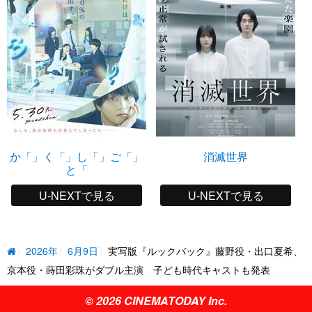
か「」く「」し「」ご「」
消滅世界
と「
U-NEXTで見る
U-NEXTで見る
2026年
6月9日
実写版『ルックバック』藤野役・出口夏希、
京本役・蒔田彩珠がダブル主演 子ども時代キャストも発表
© 2026 CINEMATODAY Inc.