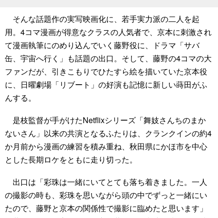
そんな話題作の実写映画化に、若手実力派の二人を起
用。4コマ漫画が得意なクラスの人気者で、京本に刺激され
て漫画執筆にのめり込んでいく藤野役に、ドラマ「サバ
缶、宇宙へ行く」も話題の出口。そして、藤野の4コマの大
ファンだが、引きこもりでひたすら絵を描いていた京本役
に、日曜劇場「リブート」の好演も記憶に新しい蒔田がふ
んする。
是枝監督が手がけたNetflixシリーズ「舞妓さんちのまか
ないさん」以来の共演となるふたりは、クランクインの約4
か月前から漫画の練習を積み重ね、秋田県にかほ市を中心
とした長期ロケをともに走り切った。
出口は「彩珠は一緒にいてとても落ち着きました。一人
の撮影の時も、彩珠を思いながら頭の中でずっと一緒にい
たので、藤野と京本の関係性で撮影に臨めたと思います」