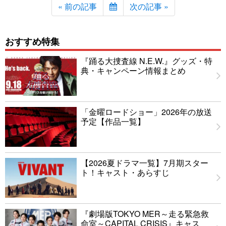
« 前の記事
次の記事 »
おすすめ特集
『踊る大捜査線 N.E.W.』グッズ・特
典・キャンペーン情報まとめ
「金曜ロードショー」2026年の放送
予定【作品一覧】
【2026夏ドラマ一覧】7月期スター
ト！キャスト・あらすじ
『劇場版TOKYO MER～走る緊急救
命室～CAPITAL CRISIS』キャス