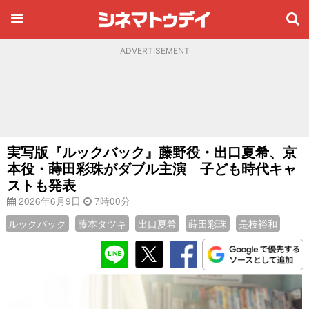
ADVERTISEMENT
実写版『ルックバック』藤野役・出口夏希、京
本役・蒔田彩珠がダブル主演 子ども時代キャ
ストも発表
2026年6月9日
7時00分
ルックバック
藤本タツキ
出口夏希
蒔田彩珠
是枝裕和