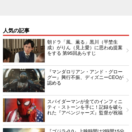
人気の記事
朝ドラ「風、薫る」黒川（平埜生
成）がりん（見上愛）に思わぬ提案
をする 第95回あらすじ
『マンダロリアン・アンド・グロー
グー』興行不振、ディズニーCEOが
認める
スパイダーマンが全てのインフィニ
ティ・ストーンを手に！記録を破ら
れた『アベンジャーズ』監督が祝福
『ゴジラ-0.0』上映時間は2時間15分