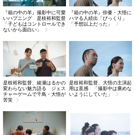
『箱の中の羊』撮影中に可愛
『箱の中の羊』俳優・大悟に
いハプニング 是枝裕和監督
ハマる人続出「びっくり」
「子どもはコントロールでき
「予想以上だった」
ないから面白い」
是枝裕和監督、綾瀬はるかの
是枝裕和監督、大悟の主演起
変わらない魅力語る ジェス
用は直感 「撮影中は褒めな
チャーゲームで千鳥・大悟が
いようにしていた」
苦笑