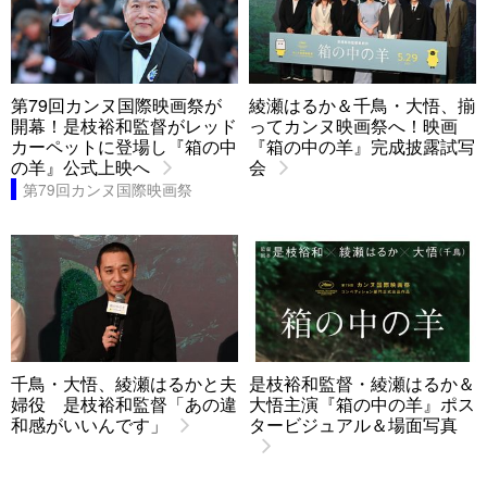
第79回カンヌ国際映画祭が
綾瀬はるか＆千鳥・大悟、揃
開幕！是枝裕和監督がレッド
ってカンヌ映画祭へ！映画
カーペットに登場し『箱の中
『箱の中の羊』完成披露試写
の羊』公式上映へ
会
第79回カンヌ国際映画祭
千鳥・大悟、綾瀬はるかと夫
是枝裕和監督・綾瀬はるか＆
婦役 是枝裕和監督「あの違
大悟主演『箱の中の羊』ポス
和感がいいんです」
タービジュアル＆場面写真