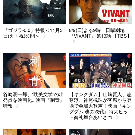
『ゴジラ-0.0』特報＜11月3
8/9(日)よる9時！日曜劇場
日(火・祝)公開＞
『VIVANT』第13話 【TBS】
谷崎潤一郎、“耽美文学”の出
【キングダム】山﨑賢人、志
発点を映画化...映画『刺青』
尊淳、神尾楓珠が客席から登
特報
場で会場大歓声！映画『キン
グダム 魂の決戦』特大ヒッ
ト御礼舞台あいさつ