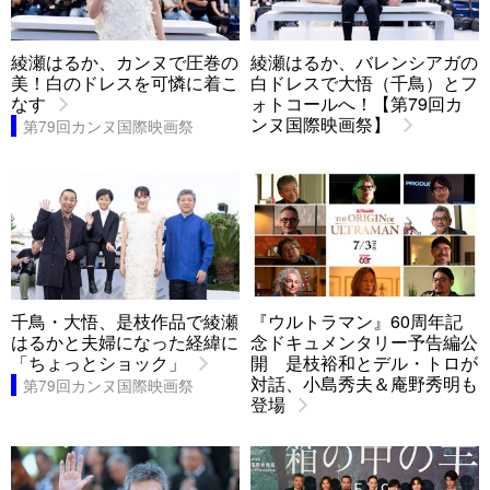
綾瀬はるか、カンヌで圧巻の
綾瀬はるか、バレンシアガの
美！白のドレスを可憐に着こ
白ドレスで大悟（千鳥）とフ
なす
ォトコールへ！【第79回カ
ンヌ国際映画祭】
第79回カンヌ国際映画祭
千鳥・大悟、是枝作品で綾瀬
『ウルトラマン』60周年記
はるかと夫婦になった経緯に
念ドキュメンタリー予告編公
「ちょっとショック」
開 是枝裕和とデル・トロが
対話、小島秀夫＆庵野秀明も
第79回カンヌ国際映画祭
登場