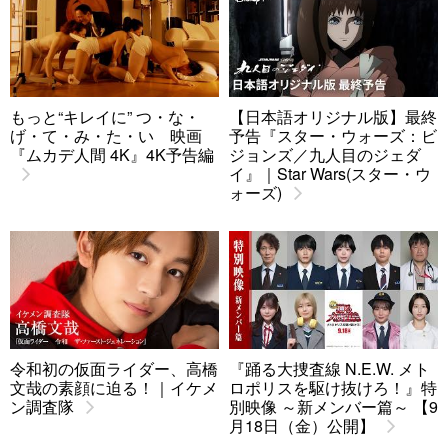
もっと“キレイに” つ・な・
【日本語オリジナル版】最終
げ・て・み・た・い 映画
予告『スター・ウォーズ：ビ
『ムカデ人間 4K』4K予告編
ジョンズ／九人目のジェダ
イ』｜Star Wars(スター・ウ
ォーズ)
令和初の仮面ライダー、高橋
『踊る大捜査線 N.E.W. メト
文哉の素顔に迫る！｜イケメ
ロポリスを駆け抜けろ！』特
ン調査隊
別映像 ～新メンバー篇～ 【9
月18日（金）公開】