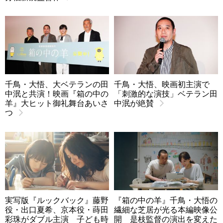
千鳥・大悟、大ベテランの田
千鳥・大悟、映画初主演で
中泯と共演！映画『箱の中の
「刺激的な演技」ベテラン田
羊』大ヒット御礼舞台あいさ
中泯が絶賛
つ
実写版『ルックバック』藤野
『箱の中の羊』千鳥・大悟の
役・出口夏希、京本役・蒔田
繊細な芝居が光る本編映像公
彩珠がダブル主演 子ども時
開 是枝監督の演出を変えた