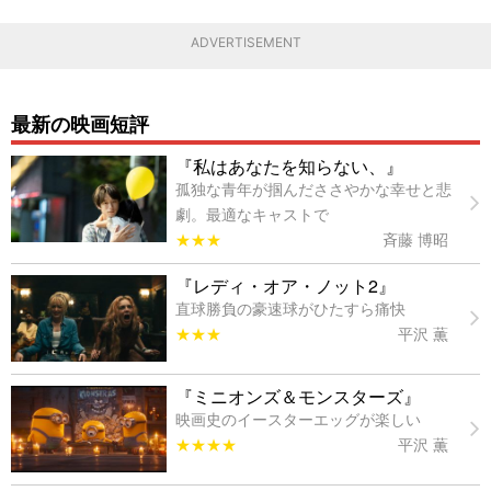
ADVERTISEMENT
最新の映画短評
『私はあなたを知らない、』
孤独な青年が掴んだささやかな幸せと悲
劇。最適なキャストで
★★★
斉藤 博昭
『レディ・オア・ノット2』
直球勝負の豪速球がひたすら痛快
★★★
平沢 薫
『ミニオンズ＆モンスターズ』
映画史のイースターエッグが楽しい
★★★★
平沢 薫