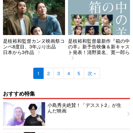
是枝裕和監督カンヌ映画祭コ
是枝裕和監督最新作『箱の中
ンペ8度目、3年ぶり出品
の羊』新予告映像＆新キャス
日本から3作品
ト発表！清野菜名、寛一郎ら
1
2
3
4
5
次 »
おすすめ特集
小島秀夫絶賛！「デススト2」が生
んだ映画