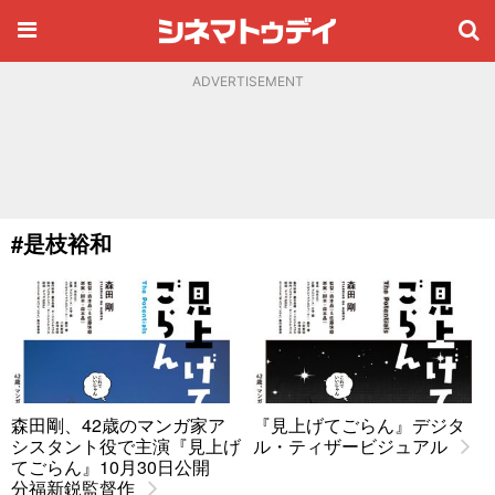
ADVERTISEMENT
#是枝裕和
森田剛、42歳のマンガ家ア
『見上げてごらん』デジタ
シスタント役で主演『見上げ
ル・ティザービジュアル
てごらん』10月30日公開
分福新鋭監督作