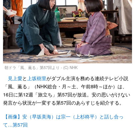
朝ドラ「風、薫る」第57回より - (C) NHK
見上愛
と
上坂樹里
がダブル主演を務める連続テレビ小説
「風、薫る」（NHK総合・月～土、午前8時～ほか）は、
16日に第12週「旅立ち」第57回が放送。安の思いがけない
発言から状況が一変する第57回のあらすじを紹介する。
【画像】安（早坂美海）は宗一（上杉柊平）と話し合っ
て…第57回