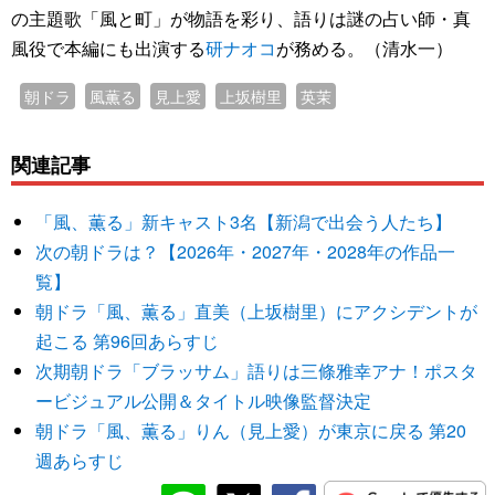
の主題歌「風と町」が物語を彩り、語りは謎の占い師・真
風役で本編にも出演する
研ナオコ
が務める。（清水一）
朝ドラ
風薫る
見上愛
上坂樹里
英茉
関連記事
「風、薫る」新キャスト3名【新潟で出会う人たち】
次の朝ドラは？【2026年・2027年・2028年の作品一
覧】
朝ドラ「風、薫る」直美（上坂樹里）にアクシデントが
起こる 第96回あらすじ
次期朝ドラ「ブラッサム」語りは三條雅幸アナ！ポスタ
ービジュアル公開＆タイトル映像監督決定
朝ドラ「風、薫る」りん（見上愛）が東京に戻る 第20
週あらすじ