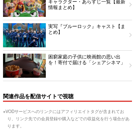
キャラクター・あらすじ一覧【最新
情報まとめ】
実写『ブルーロック』キャスト【ま
とめ】
困窮家庭の子供に映画館の思い出
を！寄付で届ける「シェアシネマ」
関連作品を配信サイトで視聴
※VODサービスへのリンクにはアフィリエイトタグが含まれてお
り、リンク先での会員登録や購入などでの収益化を行う場合があ
ります。