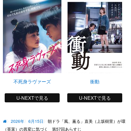
不死身ラヴァーズ
衝動
U-NEXTで見る
U-NEXTで見る
2026年
6月15日
朝ドラ「風、薫る」直美（上坂樹里）が環
（英茉）の異変に気づく 第57回あらすじ