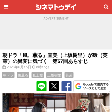
ADVERTISEMENT
朝ドラ「風、薫る」直美（上坂樹里）が環（英
茉）の異変に気づく 第57回あらすじ
2026年6月15日
8時15分
朝ドラ
風薫る
見上愛
上坂樹里
英茉