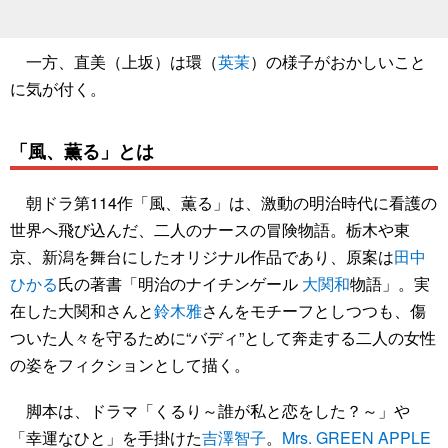
一方、直美（上坂）は環（
英茉
）の様子がおかしいこと
に気が付く。
「風、薫る」とは
朝ドラ第114作「風、薫る」は、激動の明治時代に看護の
世界へ飛び込んだ、二人のナースの冒険物語。栃木や東
京、新潟を舞台にしたオリジナル作品であり、原案は
田中
ひかる
氏の著書「明治のナイチンゲール
大関和
物語」。実
在した大関和さんと
鈴木雅
さんをモチーフとしつつも、傷
ついた人々を守るために“バディ”として奔走する二人の女性
の姿をフィクションとして描く。
脚本は、ドラマ「くるり～誰が私と恋をした？～」や
「幸運なひと」を手掛けた
吉澤智子
。
Mrs. GREEN APPLE