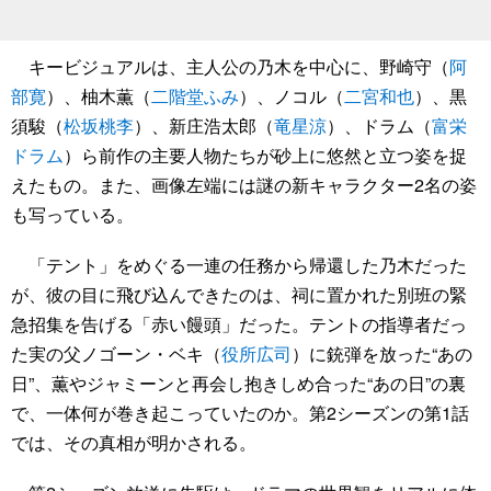
キービジュアルは、主人公の乃木を中心に、野崎守（
阿
部寛
）、柚木薫（
二階堂ふみ
）、ノコル（
二宮和也
）、黒
須駿（
松坂桃李
）、新庄浩太郎（
竜星涼
）、ドラム（
富栄
ドラム
）ら前作の主要人物たちが砂上に悠然と立つ姿を捉
えたもの。また、画像左端には謎の新キャラクター2名の姿
も写っている。
「テント」をめぐる一連の任務から帰還した乃木だった
が、彼の目に飛び込んできたのは、祠に置かれた別班の緊
急招集を告げる「赤い饅頭」だった。テントの指導者だっ
た実の父ノゴーン・ベキ（
役所広司
）に銃弾を放った“あの
日”、薫やジャミーンと再会し抱きしめ合った“あの日”の裏
で、一体何が巻き起こっていたのか。第2シーズンの第1話
では、その真相が明かされる。