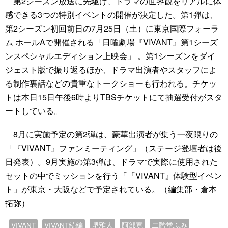
第2シーズン放送に先駆け、ドラマの世界観をリアルに体
感できる3つの特別イベントの開催が決定した。第1弾は、
第2シーズン初回前日の7月25日（土）に東京国際フォーラ
ム ホールAで開催される「日曜劇場『VIVANT』第1シーズ
ンスペシャルエディション上映会」 。第1シーズンをダイ
ジェスト版で振り返るほか、ドラマ出演者やスタッフによ
る制作裏話などの貴重なトークショーも行われる。チケッ
トは本日15日午後6時よりTBSチケットにて抽選受付がスタ
ートしている。
8月に実施予定の第2弾は、豪華出演者が集う一夜限りの
「『VIVANT』ファンミーティング」（ステージ登壇者は後
日発表）。9月実施の第3弾は、ドラマで実際に使用された
セットの中でミッションを行う「『VIVANT』体験型イベン
ト」が東京・大阪などで予定されている。（編集部・倉本
拓弥）
VIVANT
VIVANT続編
堺雅人
阿部寛
二階堂ふみ