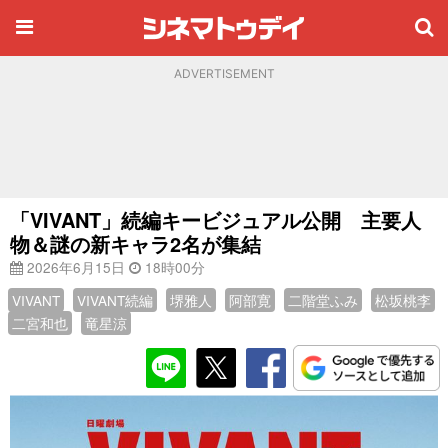
ADVERTISEMENT
「VIVANT」続編キービジュアル公開 主要人
物＆謎の新キャラ2名が集結
2026年6月15日
18時00分
VIVANT
VIVANT続編
堺雅人
阿部寛
二階堂ふみ
松坂桃李
二宮和也
竜星涼