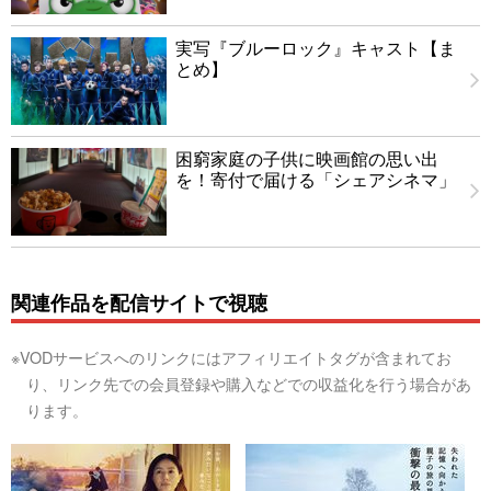
実写『ブルーロック』キャスト【ま
とめ】
困窮家庭の子供に映画館の思い出
を！寄付で届ける「シェアシネマ」
関連作品を配信サイトで視聴
※VODサービスへのリンクにはアフィリエイトタグが含まれてお
り、リンク先での会員登録や購入などでの収益化を行う場合があ
ります。