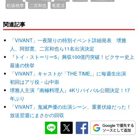
松坂桃李
二宮和也
竜星涼
関連記事
「VIVANT」一夜限りの特別イベント詳細発表 堺雅
人、阿部寛、二宮和也ら11名出演決定
『トイ・ストーリー5』興収100億円突破！ピクサー史上
最速の快挙
「VIVANT」キャストが「THE TIME,」に毎週生出演
初回はアリ役・山中崇
堺雅人主演『南極料理人』4Kリバイバル公開決定！17
年ぶり
「VIVANT」鬼滅声優の出演シーン、重要伏線だった！
放送翌週にまさかの回収