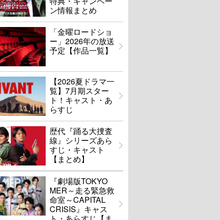
特典・キャンペー
ン情報まとめ
「金曜ロードショ
ー」2026年の放送
予定【作品一覧】
【2026夏ドラマ一
覧】7月期スター
ト！キャスト・あ
らすじ
歴代『踊る大捜査
線』シリーズあら
すじ・キャスト
【まとめ】
『劇場版TOKYO
MER～走る緊急救
命室～CAPITAL
CRISIS』キャス
ト・あらすじ【ま