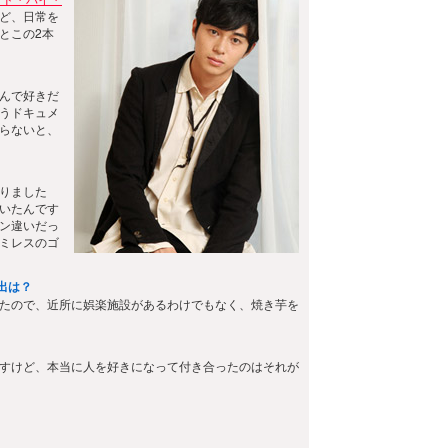
ど、日常を
とこの2本
んで好きだ
うドキュメ
らないと、
りました
いたんです
ン違いだっ
ミレスのゴ
出は？
たので、近所に娯楽施設があるわけでもなく、焼き芋を
すけど、本当に人を好きになって付き合ったのはそれが