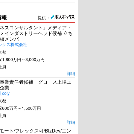
情報
提供：
ネスコンサルタント」メディア・
メインダストリーヘッド候補 立ち
核メンバ
レクス株式会社
京都
1,800万円～3,000万円
社員
詳細
事業責任者候補」グロース上場エ
企業
coly
京都
600万円～1,500万円
社員
詳細
リモート/フレックス可/BizDev/エン