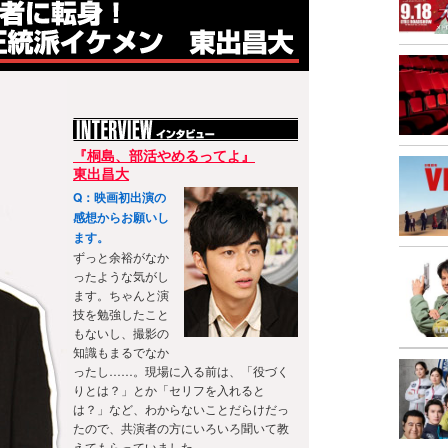
『桐島、部活やめるってよ』
東出昌大
Q：映画初出演の
感想からお願いし
ます。
ずっと余裕がなか
ったような気がし
ます。ちゃんと演
技を勉強したこと
もないし、撮影の
知識もまるでなか
ったし……。現場に入る前は、「役づく
りとは？」とか「セリフを入れると
は？」など、わからないことだらけだっ
たので、共演者の方にいろいろ聞いて教
えてもらっていました。