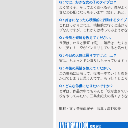
Q：では、好きな女の子のタイプは？
よく笑う子、そしてよく食べる子。僕がよく
食だと心配になっちゃいます（笑）。あと、
Q：好きになったら積極的に行動するタイプ
こればっかりはねえ、積極的に行くと逃げら
プなんですが、これからは待ってみようかな
Q：長所と短所を教えてください。
長所は、わりと素直（笑）。短所は、たくさ
い（笑）！ 空がドンヨリしていると気分も
Q：今日の天気は曇りですけど……？
実は、ちょっとドンヨリしちゃっています（
Q：今後の展望を教えてください。
この映画に出演して、役者一本でいくと腹を
が出てしまうと思うんです。もう行くところ
Q：どんな俳優になりたいですか？
まずは、作品の中でちゃんと「役が生きてい
役をやってみたい。三島由紀夫の描くような
取材・文：斉藤由紀子 写真：高野広美