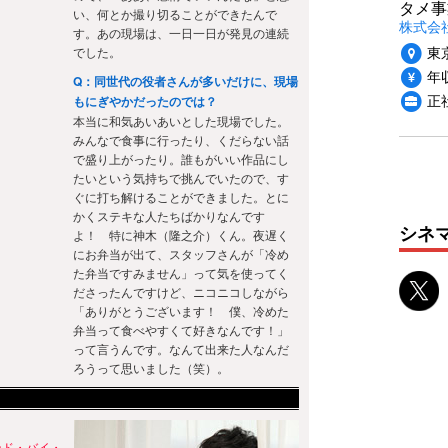
タメ事
い、何とか撮り切ることができたんで
株式会社P
す。あの現場は、一日一日が発見の連続
東
でした。
年収
Q：同世代の役者さんが多いだけに、現場
正
もにぎやかだったのでは？
本当に和気あいあいとした現場でした。
みんなで食事に行ったり、くだらない話
で盛り上がったり。誰もがいい作品にし
たいという気持ちで挑んでいたので、す
ぐに打ち解けることができました。とに
かくステキな人たちばかりなんです
シネ
よ！ 特に神木（隆之介）くん。夜遅く
にお弁当が出て、スタッフさんが「冷め
た弁当ですみません」って気を使ってく
ださったんですけど、ニコニコしながら
「ありがとうございます！ 僕、冷めた
弁当って食べやすくて好きなんです！」
って言うんです。なんて出来た人なんだ
ろうって思いました（笑）。
ンド・バイ・