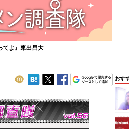
ってよ』東出昌大
おす