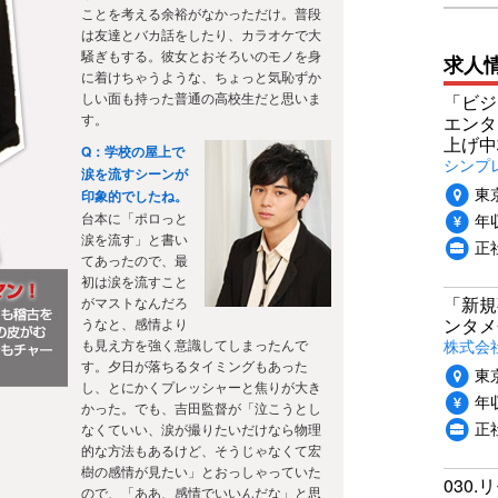
ことを考える余裕がなかっただけ。普段
は友達とバカ話をしたり、カラオケで大
騒ぎもする。彼女とおそろいのモノを身
求人
に着けちゃうような、ちょっと気恥ずか
しい面も持った普通の高校生だと思いま
「ビジ
す。
エンタ
上げ中
Q：学校の屋上で
シンプ
涙を流すシーンが
東
印象的でしたね。
年収
台本に「ポロっと
涙を流す」と書い
正
てあったので、最
初は涙を流すこと
「新規
がマストなんだろ
ンタメ
うなと、感情より
株式会社
も見え方を強く意識してしまったんで
す。夕日が落ちるタイミングもあった
東
し、とにかくプレッシャーと焦りが大き
年収
かった。でも、吉田監督が「泣こうとし
正
なくていい、涙が撮りたいだけなら物理
的な方法もあるけど、そうじゃなくて宏
樹の感情が見たい」とおっしゃっていた
030.
ので、「ああ、感情でいいんだな」と思