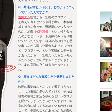
Q：菊池宏樹という役は、どのようにつく
っていったんですか？
吉田大八
監督から、宏樹のプロフィール
を考えて書くという宿題が出て、家族構
成や好きな食べ物、野球部にいつ入った
のか、沙奈（
松岡茉優
）といつ付き合っ
たのかなど、レポート用紙にみっちり書
いていったんです。自分の高校時代を思
い出しながら演じた部分もありましたけ
ど、プロフィールという客観的なデータ
があったから、「宏樹だったらこう考え
るだろうな」と応用することができまし
た。あの宿題の存在は大きかったです
ね。
Q：宏樹はどんな高校生だと解釈しました
か？
映画の宏樹はおとなしくて鬱屈（うっく
つ）した表情が多いんですけど、それは
親友の桐島が部活をやめるというウワサ
を聞いてしまったからなんですよね。彼
女の沙奈に対しても冷めているわけでは
なくて、桐島のことがあったから沙奈の