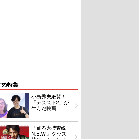
すめ特集
小島秀夫絶賛！
「デススト2」が
生んだ映画
『踊る大捜査線
N.E.W.』グッズ・