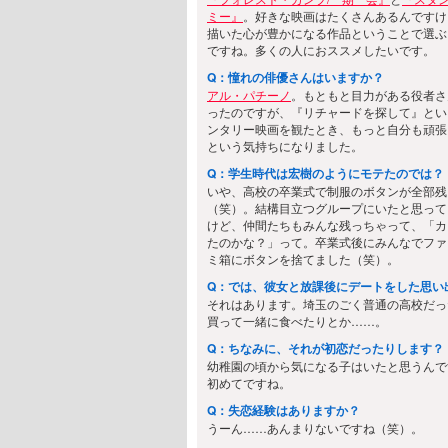
ミー』
。好きな映画はたくさんあるんですけ
描いた心が豊かになる作品ということで選ぶ
ですね。多くの人におススメしたいです。
Q：憧れの俳優さんはいますか？
アル・パチーノ
。もともと目力がある役者さ
ったのですが、『リチャードを探して』とい
ンタリー映画を観たとき、もっと自分も頑張
という気持ちになりました。
Q：学生時代は宏樹のようにモテたのでは？
いや、高校の卒業式で制服のボタンが全部残
（笑）。結構目立つグループにいたと思って
けど、仲間たちもみんな残っちゃって、「カ
たのかな？」って。卒業式後にみんなでファ
ミ箱にボタンを捨てました（笑）。
Q：では、彼女と放課後にデートをした思い
それはあります。埼玉のごく普通の高校だっ
買って一緒に食べたりとか……。
Q：ちなみに、それが初恋だったりします？
幼稚園の頃から気になる子はいたと思うんで
初めてですね。
Q：失恋経験はありますか？
うーん……あんまりないですね（笑）。