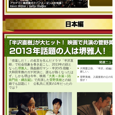
「倍返しだ！」の名言を生んだドラマ「半沢直
樹」で社会現象を巻き起こし、2013年の顔と
なった
堺雅人
。熱血銀行マン・半沢VS.宿敵・
片岡愛之助、「半沢」続編に
嬉しい」
大和田常務のガチ対決に、誰もが熱くなったは
ず。しかも堺は今年、映画
『大奥～永遠～[右
菅野美穂、入籍後初の公の場
衛門佐・綱吉篇]』
で共演した
菅野美穂
との結
指す！
婚でも話題に！ 公私共に充実の1年だったの
では？