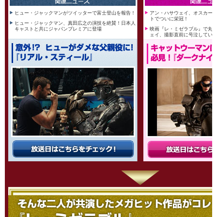
ヒュー・ジャックマンがツイッターで富士登山を報告！
アン・ハサウェイ、オスカー初
トでついに栄冠！
ヒュー・ジャックマン、真田広之の演技を絶賛！日本人
キャストと共にジャパンプレミアに登場
映画『レ・ミゼラブル』で丸
ェイ、撮影直前に号泣してい