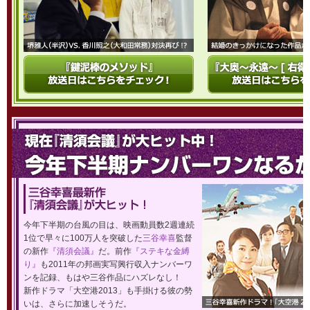
今年下半期の台風の目は、映画動員数2週連続
1位で早々に100万人を突破した
三谷幸喜
監督
の新作
『清須会議』
だ。前作
『ステキな金縛
り』
も2011年の邦画実写興行収入ナンバーワ
ンを記録、もはや三谷作品にハズレなし！
新作ドラマ「大空港2013」も手掛ける彼の勢
いは、さらに加速しそうだ。