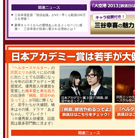
三谷幸喜監督『清須会議』がV2！早くも動員100万
人を突破！
豪華キャストからの愛情あふれるメッセージに感
激！ 三谷幸喜が役者に愛される理由とは？
『ヘルタースケルター』
の
沢尻エリカ
が久々に公の場
に出たことでも話題になっ
た今年の日本アカデミー賞
授賞式。優秀新人俳優賞を
受賞した
橋本愛
と
東出昌大
の出演作
『桐島、部活やめ
るってよ』
が3冠に輝くな
ど、若手たちが大健闘。橋
本はその後、ドラマ「あま
ちゃん」でブレイク！
（※優秀新人俳優賞、話題
賞は最多部門数に含まず）