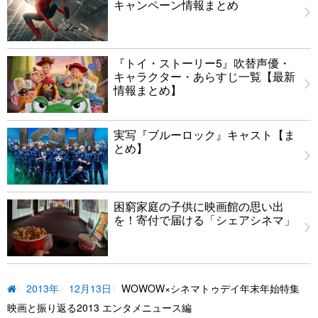
キャンペーン情報まとめ
『トイ・ストーリー5』吹替声優・
キャラクター・あらすじ一覧【最新
情報まとめ】
実写『ブルーロック』キャスト【ま
とめ】
困窮家庭の子供に映画館の思い出
を！寄付で届ける「シェアシネマ」
2013年
12月13日
WOWOW×シネマトゥデイ年末年始特集
映画と振り返る2013 エンタメニュース編