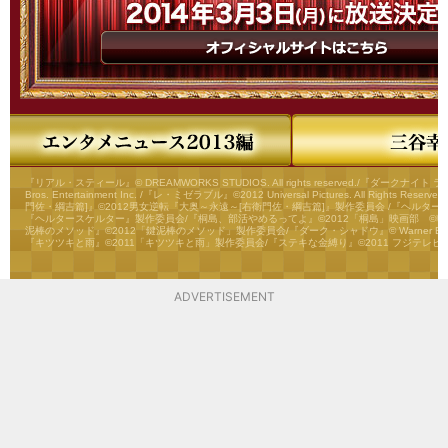
『リアル・スティール』© DREAMWORKS STUDIOS. All rights reserved./『ダークナイト 
Bros. Entertainment Inc. /『レ・ミゼラブル』©2012 Universal Pictures. All Rights Res
門佐・綱吉篇]』©2012男女逆転『大奥～永遠～[右衛門佐・綱吉篇]』製作委員会 /『ヘルタース
『ヘルタースケルター』製作委員会/『桐島、部活やめるってよ』©2012「桐島」映画部 ©朝
泥棒のメソッド』©2012「鍵泥棒のメソッド」製作委員会/『ダーク・シャドウ』© Warner Bros. Enter
『キツツキと雨』©2011「キツツキと雨」製作委員会/『ステキな金縛り』©2011 フジテレビ
ADVERTISEMENT