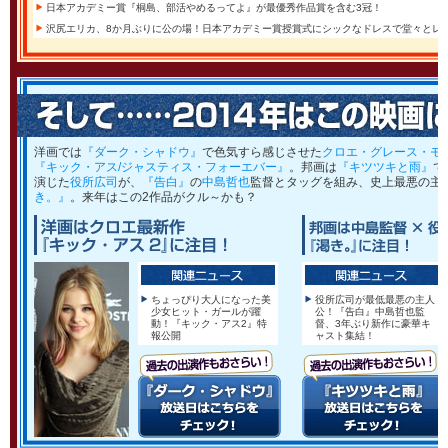
日本アカデミー賞『桐島、部活やめるってよ』が最優秀作品賞を含む3冠！
沢尻エリカ、8か月ぶりに公の場！日本アカデミー賞授賞式にシックなドレスで堂々とレ
洋画では
『ダーク・シャドウ』
で色気すら感じさせた
クロエ・グレース・モ
『キック・アス/ジャスティス・フォーエバー』
。邦画は
『キツツキと雨』
で
演じた
役所広司
が、
『告白』
の
中島哲也
監督とタッグを組み、史上最悪の主
き。』
。来年はこの2作品がクル～かも？
ちょっぴり大人になった美
役所広司が最低最悪の主人
少女ヒット・ガールが躍
公！『告白』中島哲也監
動！『キック・アス2』特
督、3年ぶり新作に豪華キ
報公開
ャスト集結！