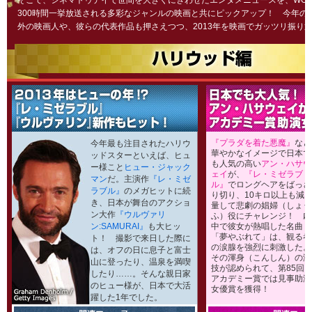
そこで、シネマトゥデイで世間を大きくにぎわせたエンタメニュースを、WO
300時間一挙放送される多彩なジャンルの映画と共にピックアップ！ 今年の
外の映画人や、彼らの代表作品も押さえつつ、2013年を映画でガッツリ振り
『プラダを着た悪魔』
など
今年最も注目されたハリウ
華やかなイメージで日本で
ッドスターといえば、ヒュ
も人気の高い
アン・ハサウ
ー様こと
ヒュー・ジャック
ェイ
が、
『レ・ミゼラブ
マン
だ。主演作
『レ・ミゼ
ル』
でロングヘアをばっさ
ラブル』
のメガヒットに続
り切り、10キロ以上も減
き、日本が舞台のアクショ
量して悲劇の娼婦（しょう
ン大作
『ウルヴァリ
ふ）役にチャレンジ！ 劇
ン:SAMURAI』
も大ヒッ
中で彼女が熱唱した名曲
「夢やぶれて」は、観る者
ト！ 撮影で来日した際に
の涙腺を強烈に刺激した。
は、オフの日に息子と富士
その渾身（こんしん）の演
山に登ったり、温泉を満喫
技が認められて、第85回
したり……。そんな親日家
アカデミー賞では見事助演
のヒュー様が、日本で大活
女優賞を獲得！
躍した1年でした。