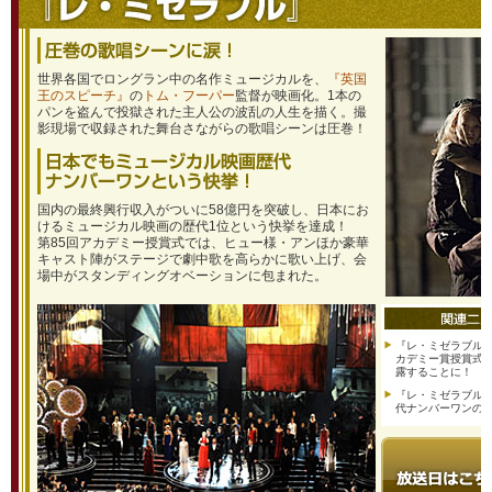
世界各国でロングラン中の名作ミュージカルを、
『英国
王のスピーチ』
の
トム・フーパー
監督が映画化。1本の
パンを盗んで投獄された主人公の波乱の人生を描く。撮
影現場で収録された舞台さながらの歌唱シーンは圧巻！
国内の最終興行収入がついに58億円を突破し、日本にお
けるミュージカル映画の歴代1位という快挙を達成！
第85回アカデミー授賞式では、ヒュー様・アンほか豪華
キャスト陣がステージで劇中歌を高らかに歌い上げ、会
場中がスタンディングオベーションに包まれた。
『レ・ミゼラブル
カデミー賞授賞式
露することに！
『レ・ミゼラブル
代ナンバーワンの