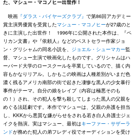
た、マシュー・マコノヒー出世作！
映画
『ダラス・バイヤーズクラブ』
で第86回アカデミー
賞主演男優賞を受賞した
マシュー・マコノヒー
が27歳のと
きに主演した出世作！ 1996年に公開された本作は、『ペ
リカン文書』や『依頼人』などのベストセラー作家ジョ
ン・グリシャムの同名小説を、
ジョエル・シューマカー
監
督、マシュー主演で映画化したものです。グリシャムはハ
ーバード大学のロースクールを卒業しているので、描く内
容もかなりリアル。しかもこの映画は人種差別がいまだ色
濃く残るアメリカ南部の街で起きた凄惨な黒人の少女暴行
事件がテーマ。自分の娘をレイプ（内容は極悪そのも
の！）され、その犯人を撃ち殺してしまった黒人の父親を
めぐる法廷劇です。本作でマシューは、父親の弁護を担当
し、KKKから悪質な嫌がらせをされる若き白人弁護士ジェ
イクを熱演。実はマシュー、最初は
キーファー・サザーラ
ンド
が務めた犯人の弟フレディ役でオーディションを受け