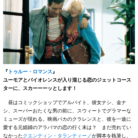
『
トゥルー・ロマンス
』
ユーモアとバイオレンスが入り混じる恋のジェットコース
ターに、スカーーーッとします！
昼はコミックショップでアルバイト、彼女ナシ、金ナ
シ、スーパーおたくな男の前に、スウィートでグラマーな
ミューズが現れる。映画バカのクラレンスと、彼を一途に
愛する元娼婦のアラバマの恋の行く末は？ まだ売れてい
なかった
クエンティン・タランティーノ
が脚本を執筆し、