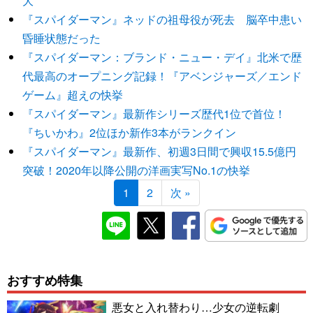
大
『スパイダーマン』ネッドの祖母役が死去 脳卒中患い
昏睡状態だった
『スパイダーマン：ブランド・ニュー・デイ』北米で歴
代最高のオープニング記録！『アベンジャーズ／エンド
ゲーム』超えの快挙
『スパイダーマン』最新作シリーズ歴代1位で首位！
『ちいかわ』2位ほか新作3本がランクイン
『スパイダーマン』最新作、初週3日間で興収15.5億円
突破！2020年以降公開の洋画実写No.1の快挙
1
2
次 »
おすすめ特集
悪女と入れ替わり…少女の逆転劇