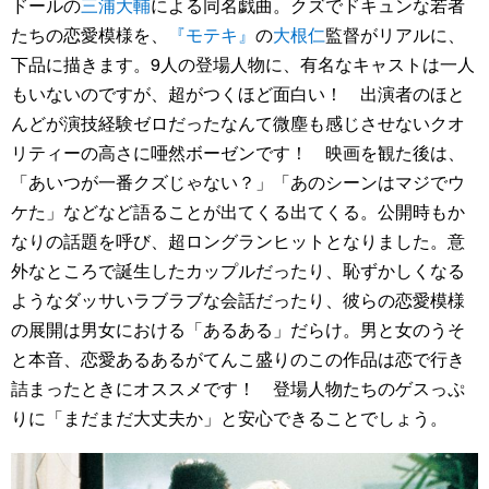
ドールの
三浦大輔
による同名戯曲。クズでドキュンな若者
たちの恋愛模様を、
『モテキ』
の
大根仁
監督がリアルに、
下品に描きます。9人の登場人物に、有名なキャストは一人
もいないのですが、超がつくほど面白い！ 出演者のほと
んどが演技経験ゼロだったなんて微塵も感じさせないクオ
リティーの高さに唖然ボーゼンです！ 映画を観た後は、
「あいつが一番クズじゃない？」「あのシーンはマジでウ
ケた」などなど語ることが出てくる出てくる。公開時もか
なりの話題を呼び、超ロングランヒットとなりました。意
外なところで誕生したカップルだったり、恥ずかしくなる
ようなダッサいラブラブな会話だったり、彼らの恋愛模様
の展開は男女における「あるある」だらけ。男と女のうそ
と本音、恋愛あるあるがてんこ盛りのこの作品は恋で行き
詰まったときにオススメです！ 登場人物たちのゲスっぷ
りに「まだまだ大丈夫か」と安心できることでしょう。