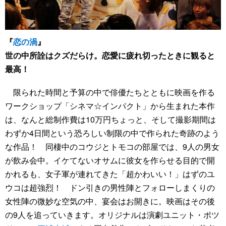
『
恋の渦
』
世の中所詮はクズだらけ。恋愛に疲れ切ったときに観ると
最高！
限られた時間と予算の中で俳優たちとともに映画を作る
ワークショップ「シネマ☆インパクト」から生まれた本作
は、なんと総制作費は10万円ちょっと、そして撮影期間は
わずか4日間という恐ろしい制限の中で作られた奇跡のよう
な作品！ 同棲中のコウジとトモコの部屋では、9人の男女
が飲み会中。イケてないオサムに彼女を作らせる目的で開
かれるも、女子軍が連れてきた「超かわいい！」はずのユ
ウコは超強烈！ ドン引きの男性陣とフォローしまくりの
女性陣の微妙な空気の中、宴会はお開きに。映画はその後
の9人を追っていきます。オリジナルは演劇ユニット・ポツ