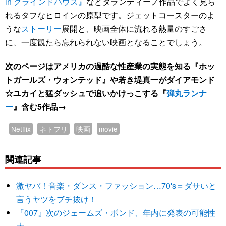
in グラインドハウス』
などタランティーノ作品でよく見ら
れるタフなヒロインの原型です。ジェットコースターのよ
うな
ストーリー
展開と、映画全体に流れる熱量のすごさ
に、一度観たら忘れられない映画となることでしょう。
次のページはアメリカの過酷な性産業の実態を知る『ホッ
トガールズ・ウォンテッド』や若き堤真一がダイアモンド
☆ユカイと猛ダッシュで追いかけっこする『
弾丸ランナ
ー
』含む5作品→
Netflix
ネトフリ
映画
movie
関連記事
激ヤバ！音楽・ダンス・ファッション…70's＝ダサいと
言うヤツをブチ抜け！
『007』次のジェームズ・ボンド、年内に発表の可能性