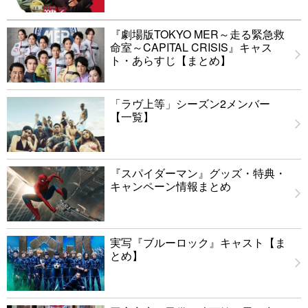
『劇場版TOKYO MER～走る緊急救
命室～CAPITAL CRISIS』キャス
ト・あらすじ【まとめ】
「ラヴ上等」シーズン2メンバー
【一覧】
『スパイダーマン』グッズ・特典・
キャンペーン情報まとめ
実写『ブルーロック』キャスト【ま
とめ】