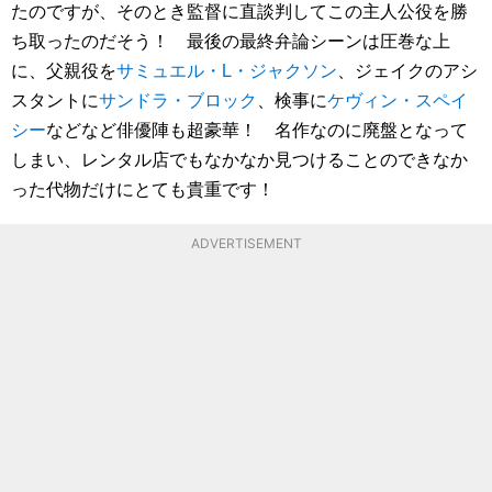
たのですが、そのとき監督に直談判してこの主人公役を勝
ち取ったのだそう！ 最後の最終弁論シーンは圧巻な上
に、父親役を
サミュエル・L・ジャクソン
、ジェイクのアシ
スタントに
サンドラ・ブロック
、検事に
ケヴィン・スペイ
シー
などなど俳優陣も超豪華！ 名作なのに廃盤となって
しまい、レンタル店でもなかなか見つけることのできなか
った代物だけにとても貴重です！
ADVERTISEMENT