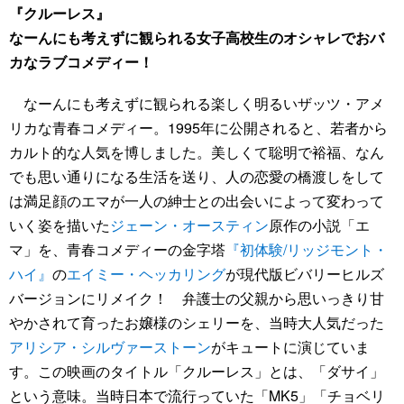
『クルーレス』
なーんにも考えずに観られる女子高校生のオシャレでおバ
カなラブコメディー！
なーんにも考えずに観られる楽しく明るいザッツ・アメ
リカな青春コメディー。1995年に公開されると、若者から
カルト的な人気を博しました。美しくて聡明で裕福、なん
でも思い通りになる生活を送り、人の恋愛の橋渡しをして
は満足顔のエマが一人の紳士との出会いによって変わって
いく姿を描いた
ジェーン・オースティン
原作の小説「エ
マ」を、青春コメディーの金字塔
『初体験/リッジモント・
ハイ』
の
エイミー・ヘッカリング
が現代版ビバリーヒルズ
バージョンにリメイク！ 弁護士の父親から思いっきり甘
やかされて育ったお嬢様のシェリーを、当時大人気だった
アリシア・シルヴァーストーン
がキュートに演じていま
す。この映画のタイトル「クルーレス」とは、「ダサイ」
という意味。当時日本で流行っていた「MK5」「チョベリ