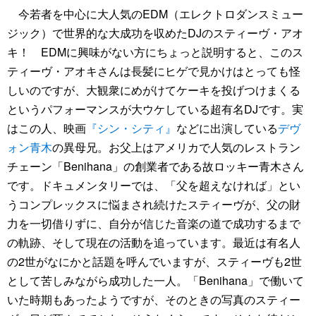
今若者を中心に大人気のEDM（エレクトロダンスミュー
ジック）で世界的な大成功を収めたDJのスティーヴ・アオ
キ！ EDMに興味がない方にちょっと説明すると、このス
ティーヴ・アオキさんは長髪にヒゲで見かけはとっても怪
しいのですが、大観衆にめがけてケーキを投げつけまくる
というパフォーマンスが大ウケしている超有名DJです。実
はこの人、映画
『シン・シティ』
などに出演している
デヴ
ォン青木
の異母兄。お父上はアメリカで人気のレストラン
チェーン「Benihana」の創業者である故ロッキー青木さん
です。ドキュメンタリーでは、「父を超えなければ」とい
うコンプレックスに悩まされ続けたスティーヴが、父の財
力を一切借りずに、自分が信じた音楽の道で成功するまで
の軌跡、そして現在の活動を追っています。最近は有名人
の2世がなにかと話題を呼んでいますが、スティーヴも2世
として苦しみながら成功した一人。「Benihana」で働いて
いた時期もあったようですが、そのときの写真のスティー