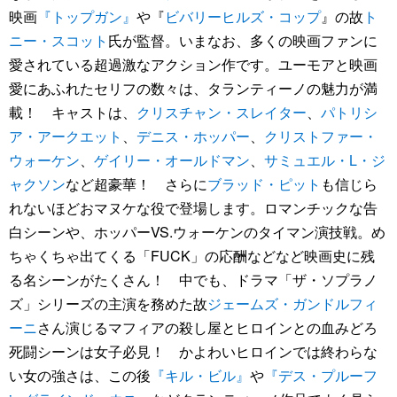
映画
『トップガン』
や『
ビバリーヒルズ・コップ
』の故
ト
ニー・スコット
氏が監督。いまなお、多くの映画ファンに
愛されている超過激なアクション作です。ユーモアと映画
愛にあふれたセリフの数々は、タランティーノの魅力が満
載！ キャストは、
クリスチャン・スレイター
、
パトリシ
ア・アークエット
、
デニス・ホッパー
、
クリストファー・
ウォーケン
、
ゲイリー・オールドマン
、
サミュエル・L・ジ
ャクソン
など超豪華！ さらに
ブラッド・ピット
も信じら
れないほどおマヌケな役で登場します。ロマンチックな告
白シーンや、ホッパーVS.ウォーケンのタイマン演技戦。め
ちゃくちゃ出てくる「FUCK」の応酬などなど映画史に残
る名シーンがたくさん！ 中でも、ドラマ「ザ・ソプラノ
ズ」シリーズの主演を務めた故
ジェームズ・ガンドルフィ
ーニ
さん演じるマフィアの殺し屋とヒロインとの血みどろ
死闘シーンは女子必見！ かよわいヒロインでは終わらな
い女の強さは、この後
『キル・ビル』
や
『デス・プルーフ