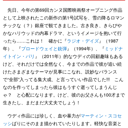
先日、今年の第69回カンヌ国際映画祭オープニング作品
として上映されたこの新作の第1号試写を、雪の降るロマン
チックな（？）銀座で観てきました。古き良き、きらびや
かなハリウッドの内幕ドラマ、というイメージを抱いて行
ったら……これは！ 確かに『
ラジオ・デイズ
』（1987
年）、『
ブロードウェイと銃弾
』（1994年）、『
ミッドナ
イトイン・パリ
』（2011年）的なウディの回顧趣味もある
けど、それだけでは全然なく、今までの作品で彼が追い続
けたさまざまなテーマが見事にこなれ、説妙なバランス
で“全部”入ってる集大成、と言っていい作品でした!!! こん
なのを作ってしまったら彼はもうすぐ逝ってしまうんじ
ゃ？ と心配になります。けど、彼のお父さんも100才まで
生きたし、まだまだ大丈夫でしょう！
ウディ作品には珍しく、血や暴力が
マーティン・スコセ
ッシ
ばりにそのまま描かれていたりします。軽快な音楽と