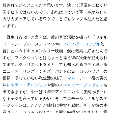
解されているところだと思います。決して理屈をこねくり
回すヒトではないんです。あれはそういう輩（やから）を
カリカチュアしているワケで、とてもシンプルな人だと思
います。
野生（Wild）と言えば、彼の音楽活動を撮った『ワイル
ド・マン・ブルース』（1997年、
バーバラ・コップル
監
督）というドキュメンタリー映画、僕は最高に好きなんで
すが、フィクションとはちょっと違う彼の実像が捉えられ
てます。クラリネット奏者としても知られるウディ率いる
ニューオーリンズ・ジャズ・バンドのヨーロッパツアーの
模様。演じていない私生活の様子、
マネージャー
役の実の
妹
レッティ・アロンソン
や妻の
スン＝イー・プレヴィン
も
出てきますが、やっぱり年中アイロニカル（皮肉っぽい）
なギャグを言っている姿や、そしてエモーショナルなステ
ージシーンは、ただただ純粋に興奮と感動。そうか彼の本
質はミュージシャンなんだ、と観て納得がいきました。音