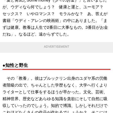
が、ウディなら何でしょう？ 健康と運と、ユーモア？
セックス？ いやロマンス？ モラルかな？ あ、答えが
書籍「ウディ・アレンの映画術」の中にありました。「ま
ずは健康。教養は人生で2番目に大事なもの。3番目がお金
だね」。なるほど、遠からずでした。
ADVERTISEMENT
●知性と野生
その「教養」。彼はブルックリン出身のユダヤ系の労働
者階級の出で、ちゃんとした学歴もなく、大学へ行くより
ライターとして仕事をするほうが早かった。文化、芸術、
精神世界、歴史などあらゆる知識を貪欲にそして自然に吸
収していったのでしょう。知的で博識、しかしそれだけで
これほどたくさんの作品が作れるでしょうか？ そこには