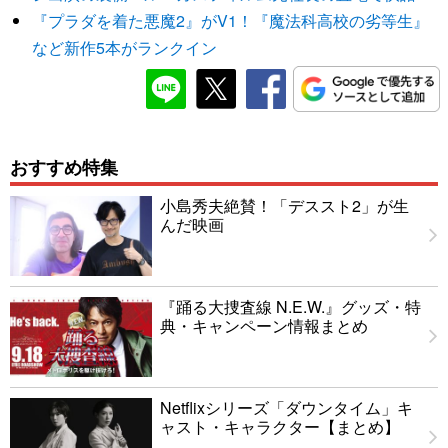
『プラダを着た悪魔2』がV1！『魔法科高校の劣等生』
など新作5本がランクイン
おすすめ特集
小島秀夫絶賛！「デススト2」が生
んだ映画
『踊る大捜査線 N.E.W.』グッズ・特
典・キャンペーン情報まとめ
Netflixシリーズ「ダウンタイム」キ
ャスト・キャラクター【まとめ】