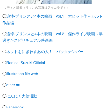
ウディと筆者（注：この写真はアイコラです）
◯
追悼-プリンスと4本の映画 vol.1 大ヒット作～カルト
作品編
◯
追悼-プリンスと4本の映画 vol.2 傑作ライブ映画～早
過ぎたスピリチュアル映画編
◯
ネットをにぎわすあの人！ バックナンバー
◯
Radical Suzuki Official
◯
illustration file web
◯
other art
◯
にんにく大使活動
◯
FaceBook