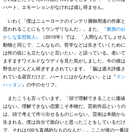
ハート、エモーションがなければ成し得ません。
いわく「僕はニューヨークのインテリ層御用達の作家と
思われることにもうウンザリなんだ」。また、
『教授のお
かしな妄想殺人』
（2015年）では、「人間なんてしょせん
動物と同じで、こんなもの。哲学などは生きていくために
は何の役にも立たないと言いたい」と語っている。老いて
ますますワイルドなウディを見た気がしました。今の彼は
野生がどんどん研ぎすまされています。「脳は過大評価さ
れている器官だけど、ハートにはかなわない」とは『
マン
ハッタン
』の中のセリフ。
またこうも言っています。「頭で理解できることに価値
はない。理解できない恋愛こそ本物だ。芸術作品というの
は、頭で考えて作り出せるものじゃない。芸術は本能から
生まれる。僕は自分で面白いと思ったことをしているだけ
で、それは100％直感的なものなんだ」。ここが彼の一番誤