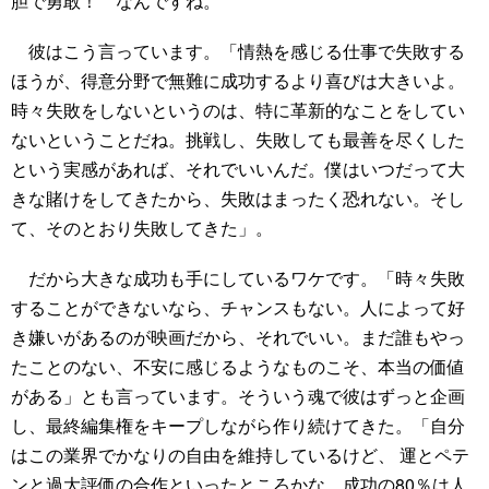
胆で勇敢！ なんですね。
彼はこう言っています。「情熱を感じる仕事で失敗する
ほうが、得意分野で無難に成功するより喜びは大きいよ。
時々失敗をしないというのは、特に革新的なことをしてい
ないということだね。挑戦し、失敗しても最善を尽くした
という実感があれば、それでいいんだ。僕はいつだって大
きな賭けをしてきたから、失敗はまったく恐れない。そし
て、そのとおり失敗してきた」。
だから大きな成功も手にしているワケです。「時々失敗
することができないなら、チャンスもない。人によって好
き嫌いがあるのが映画だから、それでいい。まだ誰もやっ
たことのない、不安に感じるようなものこそ、本当の価値
がある」とも言っています。そういう魂で彼はずっと企画
し、最終編集権をキープしながら作り続けてきた。「自分
はこの業界でかなりの自由を維持しているけど、 運とペテ
ンと過大評価の合作といったところかな、成功の80％は人