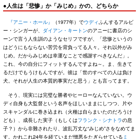
●人生は「悲惨」か「みじめ」かの、どちらか
『アニー・ホール』
（1977年）で
ウディ
ふんするアルビ
ー・シンガーが、
ダイアン・キートン
のアニーに書店のシ
ーンで言う人生訓のようなセリフですが、「悲惨というの
はどうにもならない苦労を背負ってる人々。それ以外がみ
じめ。だからみじめは幸運なことで感謝すべきなんだ」。
これ、今の自分にフィットするんですよね～。ま、生きて
るだけでもうけもんですが。彼は「世のすべての人は負け
犬。それが人生の本質的事実だと思う」とも言ってます。
そう、現実には完璧な勝者やヒーローなんていない。ウ
ディ自身も大監督という名声をほしいままにしつつ、片や
スキャンダルに巻き込まれ（火種は自らまいたのだろうけ
ども）、成長した実子（もしくは
フランク・シナトラ
の息
子？）から非難されたり、波乱万丈な“みじめ”さをなめてま
す。かれこれ24年を経ていまだ憎悪をたぎらせている
ミ