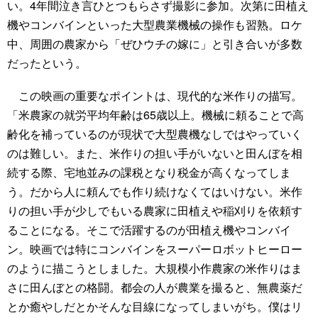
い。4年間泣き言ひとつもらさず撮影に参加。次第に田植え
機やコンバインといった大型農業機械の操作も習熟。ロケ
中、周囲の農家から「ぜひウチの嫁に」と引き合いが多数
だったという。
この映画の重要なポイントは、現代的な米作りの描写。
「米農家の就労平均年齢は65歳以上。機械に頼ることで高
齢化を補っているのが現状で大型農機なしではやっていく
のは難しい。また、米作りの担い手がいないと田んぼを相
続する際、宅地並みの課税となり税金が高くなってしま
う。だから人に頼んでも作り続けなくてはいけない。米作
りの担い手が少しでもいる農家に田植えや稲刈りを依頼す
ることになる。そこで活躍するのが田植え機やコンバイ
ン。映画では特にコンバインをスーパーロボットヒーロー
のように描こうとしました。大規模小作農家の米作りはま
さに田んぼとの格闘。都会の人が農業を撮ると、無農薬だ
とか癒やしだとかそんな目線になってしまいがち。僕はリ