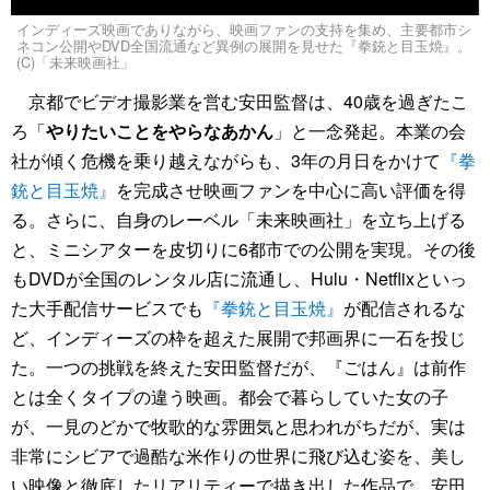
インディーズ映画でありながら、映画ファンの支持を集め、主要都市シ
ネコン公開やDVD全国流通など異例の展開を見せた『拳銃と目玉焼』。
(C)「未来映画社」
京都でビデオ撮影業を営む安田監督は、40歳を過ぎたこ
ろ「
やりたいことをやらなあかん
」と一念発起。本業の会
社が傾く危機を乗り越えながらも、3年の月日をかけて
『拳
銃と目玉焼』
を完成させ映画ファンを中心に高い評価を得
る。さらに、自身のレーベル「未来映画社」を立ち上げる
と、ミニシアターを皮切りに6都市での公開を実現。その後
もDVDが全国のレンタル店に流通し、Hulu・Netflixといっ
た大手配信サービスでも
『拳銃と目玉焼』
が配信されるな
ど、インディーズの枠を超えた展開で邦画界に一石を投じ
た。一つの挑戦を終えた安田監督だが、『ごはん』は前作
とは全くタイプの違う映画。都会で暮らしていた女の子
が、一見のどかで牧歌的な雰囲気と思われがちだが、実は
非常にシビアで過酷な米作りの世界に飛び込む姿を、美し
い映像と徹底したリアリティーで描き出した作品で、安田