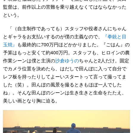
監督は、前作以上の苦難を乗り越えなくてはならなかった
という。
「（自主制作であっても）スタッフや役者さんにちゃん
とギャラをお支払いするのが僕の主義なので、
『拳銃と目
玉焼』
も最終的に700万円ほどかかりました。『ごはん』の
予算はもっと安くて約400万円。スタッフも、ヒロインの農
作業シーンは僕と主演の
沙倉ゆうの
ちゃんと2人だけ。固定
でカメラ位置を決めたら、はだしで田んぼに入って自分で
レフ板を持ったりしてよーいスタートって言って撮ってま
した（笑）。田んぼの風景を撮るときもほぼ一人でした
ね」。そんな田んぼのシーンは生き生きと生命をたたえ、
美しい画となり胸に迫る。