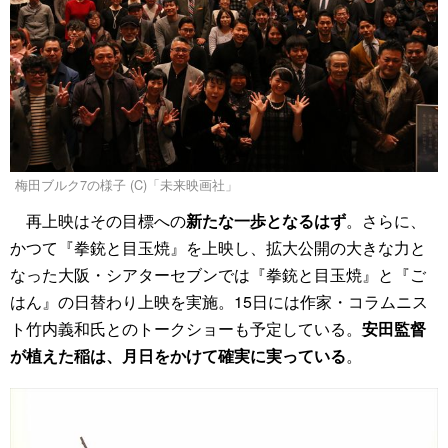
梅田ブルク7の様子 (C)「未来映画社」
再上映はその目標への
新たな一歩となるはず
。さらに、
かつて『拳銃と目玉焼』を上映し、拡大公開の大きな力と
なった大阪・シアターセブンでは『拳銃と目玉焼』と『ご
はん』の日替わり上映を実施。15日には作家・コラムニス
ト竹内義和氏とのトークショーも予定している。
安田監督
が植えた稲は、月日をかけて確実に実っている
。