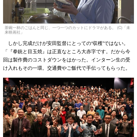
茶碗一杯のごはんと同じ、一つ一つのカットにドラマがある。 (C)「未
来映画社」
しかし完成だけが安田監督にとっての“収穫”ではない。
「『拳銃と目玉焼』は正直なところ大赤字です。だから今
回は製作費のコストダウンをはかった。インターン生の受
け入れもその一環。交通費やご飯代で手伝ってもらった。