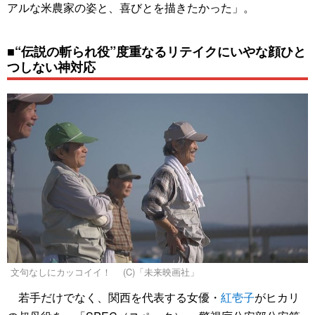
アルな米農家の姿と、喜びとを描きたかった」。
■“伝説の斬られ役”度重なるリテイクにいやな顔ひと
つしない神対応
文句なしにカッコイイ！ (C)「未来映画社」
若手だけでなく、関西を代表する女優・
紅壱子
がヒカリ