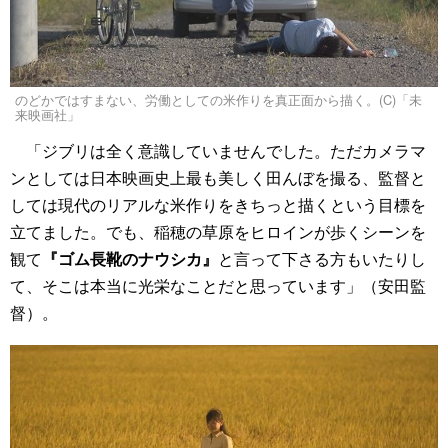
のどかではすまない、労働としての米作りを真正面から描く。(C)「未
来映画社」
「ジブリは全く意識していませんでした。ただカメラマ
ンとしては日本映画史上最も美しく田んぼを撮る、監督と
しては現代のリアルな米作りをきちっと描くという目標を
立てました。でも、稲穂の草原をヒロインが歩くシーンを
観て
『ゴム長靴のナウシカ』
と言って下さる方もいたりし
て、そこは本当に光栄なことだと思っています」（安田監
督）。