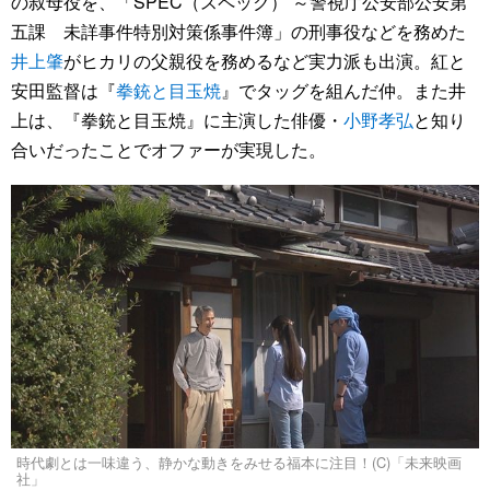
の叔母役を、「SPEC（スペック） ～警視庁公安部公安第
五課 未詳事件特別対策係事件簿」の刑事役などを務めた
井上肇
がヒカリの父親役を務めるなど実力派も出演。紅と
安田監督は『
拳銃と目玉焼
』でタッグを組んだ仲。また井
上は、『拳銃と目玉焼』に主演した俳優・
小野孝弘
と知り
合いだったことでオファーが実現した。
時代劇とは一味違う、静かな動きをみせる福本に注目！(C)「未来映画
社」