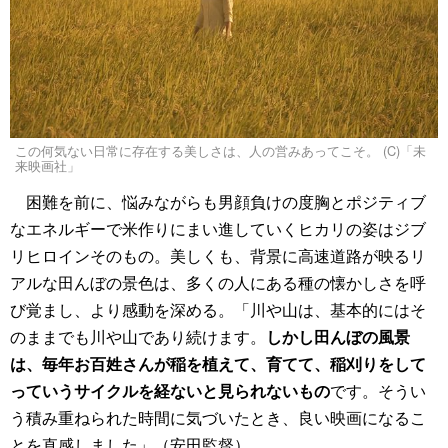
この何気ない日常に存在する美しさは、人の営みあってこそ。 (C)「未
来映画社」
困難を前に、悩みながらも男顔負けの度胸とポジティブ
なエネルギーで米作りにまい進していくヒカリの姿はジブ
リヒロインそのもの。美しくも、背景に高速道路が映るリ
アルな田んぼの景色は、多くの人にある種の懐かしさを呼
び覚まし、より感動を深める。「川や山は、基本的にはそ
のままでも川や山であり続けます。
しかし田んぼの風景
は、毎年お百姓さんが稲を植えて、育てて、稲刈りをして
っていうサイクルを経ないと見られないもの
です。そうい
う積み重ねられた時間に気づいたとき、良い映画になるこ
とを直感しました」（安田監督）。