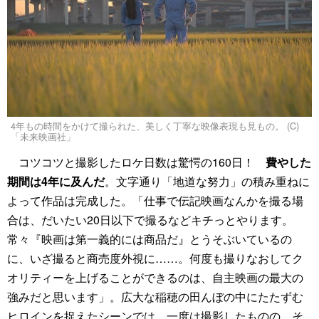
4年もの時間をかけて撮られた、美しく丁寧な映像表現も見もの。 (C)
「未来映画社」
コツコツと撮影したロケ日数は驚愕の160日！
費やした
期間は4年に及んだ
。文字通り「地道な努力」の積み重ねに
よって作品は完成した。「仕事で伝記映画なんかを撮る場
合は、だいたい20日以下で撮るなどキチっとやります。
常々『映画は第一義的には商品だ』とうそぶいているの
に、いざ撮ると商売度外視に……。何度も撮りなおしてク
オリティーを上げることができるのは、自主映画の最大の
強みだと思います」。広大な稲穂の田んぼの中にたたずむ
ヒロインを捉えたシーンでは、一度は撮影したものの、そ