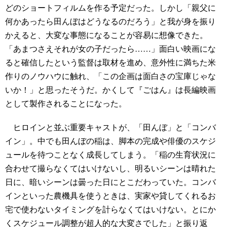
どのショートフィルムを作る予定だった。しかし「親父に
何かあったら田んぼはどうなるのだろう」と我が身を振り
かえると、大変な事態になることが容易に想像できた。
「あまつさえそれが女の子だったら……」面白い映画にな
ると確信したという監督は取材を進め、意外性に満ちた米
作りのノウハウに触れ、「この企画は面白さの宝庫じゃな
いか！」と思ったそうだ。かくして『ごはん』は長編映画
として製作されることになった。
ヒロインと並ぶ重要キャストが、「田んぼ」と「コンバ
イン」。中でも田んぼの稲は、脚本の完成や俳優のスケジ
ュールを待つことなく成長してしまう。「稲の生育状況に
合わせて撮らなくてはいけないし、明るいシーンは晴れた
日に、暗いシーンは曇った日にとこだわっていた。コンバ
インといった農機具を使うときは、実家や貸してくれるお
宅で使わないタイミングを計らなくてはいけない。とにか
くスケジュール調整が超人的な大変さでした」と振り返