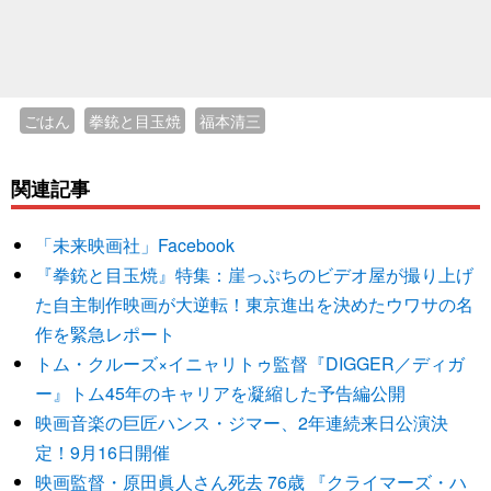
ごはん
拳銃と目玉焼
福本清三
関連記事
「未来映画社」Facebook
『拳銃と目玉焼』特集：崖っぷちのビデオ屋が撮り上げ
た自主制作映画が大逆転！東京進出を決めたウワサの名
作を緊急レポート
トム・クルーズ×イニャリトゥ監督『DIGGER／ディガ
ー』トム45年のキャリアを凝縮した予告編公開
映画音楽の巨匠ハンス・ジマー、2年連続来日公演決
定！9月16日開催
映画監督・原田眞人さん死去 76歳 『クライマーズ・ハ