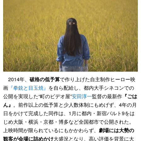
2014年、
破格の低予算
で作り上げた自主制作ヒーロー映
画
『拳銃と目玉焼』
を自ら配給し、都内大手シネコンでの
公開を実現した“町のビデオ屋”
安田淳一
監督の最新作
『ごは
ん』
。前作以上の低予算と少人数体制にもめげず、4年の月
日をかけて完成した同作は、1月に都内・新宿バルト9をは
じめ大阪・横浜・京都・博多など全国都市で公開された。
上映時間が限られているにもかかわらず、
劇場には大勢の
観客が会場に詰めかけ
大盛況となり、高い評価を背景に大