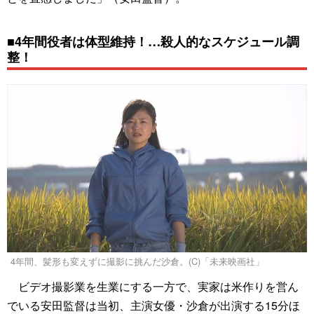
■4年間役者は体型維持！…殺人的なスケジュール調
整！
4年間、髪形も変えずに撮影に挑んだ沙倉。(C)「未来映画社」
ビデオ撮影業を生業にする一方で、実家は米作りを営ん
でいる安田監督は当初、主演女優・沙倉が出演する15分ほ