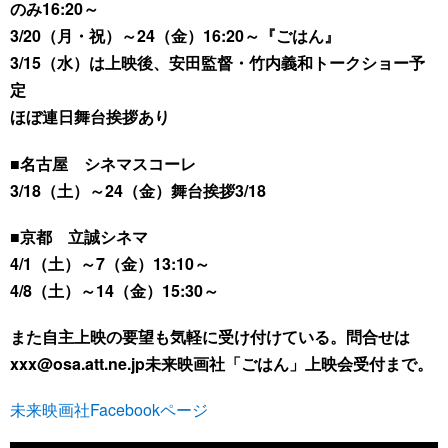
のみ16:20～
3/20（月・祝）～24（金）16:20～『ごはん』
3/15（水）は上映後、安田監督・竹内義和トークショー予
定
ほぼ連日舞台挨拶あり
■名古屋 シネマスコーレ
3/18（土）～24（金）舞台挨拶3/18
■京都 立誠シネマ
4/1（土）～7（金）13:10～
4/8（土）～14（金）15:30～
また自主上映の要望も気軽に受け付けている。問合せは
xxx@osa.att.ne.jp未来映画社「ごはん」上映会受付まで。
未来映画社Facebookページ