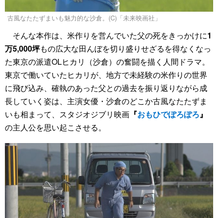
古風なたたずまいも魅力的な沙倉。(C)「未来映画社」
そんな本作は、米作りを営んでいた父の死をきっかけに
1
万5,000坪
もの広大な田んぼを切り盛りせざるを得なくなっ
た東京の派遣OLヒカリ（沙倉）の奮闘を描く人間ドラマ。
東京で働いていたヒカリが、地方で未経験の米作りの世界
に飛び込み、確執のあった父との過去を振り返りながら成
長していく姿は、主演女優・沙倉のどこか古風なたたずま
いも相まって、スタジオジブリ映画
『
おもひでぽろぽろ
』
の主人公を思い起こさせる。