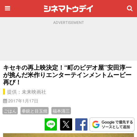
ADVERTISEMENT
キセキの再上映決定！“町のビデオ屋”安田淳一
が挑んだ米作りエンターテインメントムービー
再び！
提供：未来映画社
2017年1月17日
ごはん
拳銃と目玉焼
福本清三