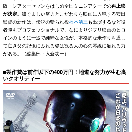
阪・シアターセブンをはじめ全国ミニシアターでの
再上映
が決定
。涙ぐましい努力とこだわりを映画に入魂する安田
監督の新作は、伝説の斬られ役
福本清三
も出演するなど役
者陣もプロフェッショナルで、なによりジブリ映画のヒロ
インのように一途で純粋な女性が、本格的な米作りを通し
て亡き父の記憶にふれる姿は観る人の心の琴線に触れる力
がある。（編集部・入倉功一）
■製作費は前作以下の400万円！地道な努力が生む高
いクオリティー