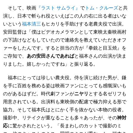
そして、映画
『ラスト サムライ』
で
トム・クルーズ
と共
演し、日本で斬られ役といえばこの人の右に出る者はいな
いという
福本清三
もヒカリを手助けする老農夫役で出演。
安田監督は「僕はビデオカメラマンとして東映太秦映画村
の下請けなどもしていたので連絡先を教えていただきオフ
ァーをしたんです。すると担当の方が『拳銃と目玉焼』を
ご存知で、
あの安田さんであれば
と福本さんの出演が決ま
りました。嬉しかったですね」と振り返る。
福本にとっては珍しい農夫役。侍を演じ続けた男が、鎌
を手に百姓を務める姿は映画ファンにとっても感慨深いも
のがあるはずだ。時代劇ファンが
ニヤリ
とする名ゼリフも
用意されている。出演料も東映側の配慮で極力抑える形で
協力。そして福本氏はとにかく手を抜かない本物の役者。
撮影中、リテイクが重なることも多々あったが、その
神対
応
に驚かされたという。「長まわしのカットで撮影のミ