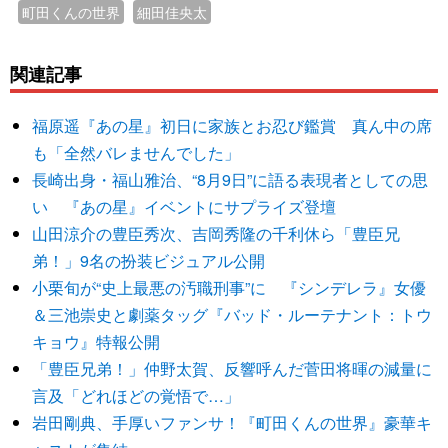
町田くんの世界
細田佳央太
関連記事
福原遥『あの星』初日に家族とお忍び鑑賞 真ん中の席
も「全然バレませんでした」
長崎出身・福山雅治、“8月9日”に語る表現者としての思
い 『あの星』イベントにサプライズ登壇
山田涼介の豊臣秀次、吉岡秀隆の千利休ら「豊臣兄
弟！」9名の扮装ビジュアル公開
小栗旬が“史上最悪の汚職刑事”に 『シンデレラ』女優
＆三池崇史と劇薬タッグ『バッド・ルーテナント：トウ
キョウ』特報公開
「豊臣兄弟！」仲野太賀、反響呼んだ菅田将暉の減量に
言及「どれほどの覚悟で…」
岩田剛典、手厚いファンサ！『町田くんの世界』豪華キ