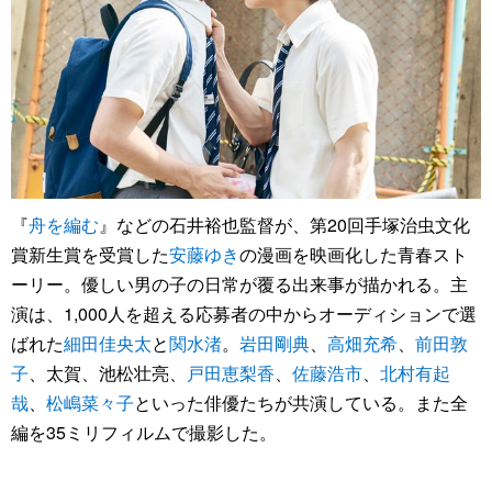
『
舟を編む
』などの石井裕也監督が、第20回手塚治虫文化
賞新生賞を受賞した
安藤ゆき
の漫画を映画化した青春スト
ーリー。優しい男の子の日常が覆る出来事が描かれる。主
演は、1,000人を超える応募者の中からオーディションで選
ばれた
細田佳央太
と
関水渚
。
岩田剛典
、
高畑充希
、
前田敦
子
、太賀、池松壮亮、
戸田恵梨香
、
佐藤浩市
、
北村有起
哉
、
松嶋菜々子
といった俳優たちが共演している。また全
編を35ミリフィルムで撮影した。