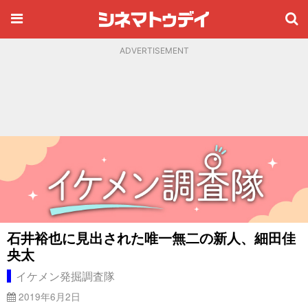
ADVERTISEMENT
石井裕也に見出された唯一無二の新人、細田佳
央太
イケメン発掘調査隊
2019年6月2日