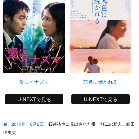
愛にイナズマ
茜色に焼かれる
U-NEXTで見る
U-NEXTで見る
2019年
6月2日
石井裕也に見出された唯一無二の新人、細田
佳央太