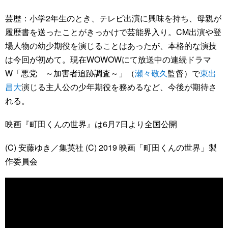
芸歴：小学2年生のとき、テレビ出演に興味を持ち、母親が
履歴書を送ったことがきっかけで芸能界入り。CM出演や登
場人物の幼少期役を演じることはあったが、本格的な演技
は今回が初めて。現在WOWOWにて放送中の連続ドラマ
W「悪党 ～加害者追跡調査～」（
瀬々敬久
監督）で
東出
昌大
演じる主人公の少年期役を務めるなど、今後が期待さ
れる。
映画『町田くんの世界』は6月7日より全国公開
(C) 安藤ゆき／集英社 (C) 2019 映画「町田くんの世界」製
作委員会