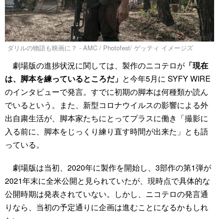
ダリルの物語も映画に？ - AMC / Photofest/ ゲッティ イメージズ
劇場版の進捗状況に関しては、製作のニコテロが
「現在
は、脚本を練っているところだ」
と今年5月に SYFY WIRE
のインタビューで発言。すでに初期の脚本は何種類か読ん
でいるという。また、新型コロナウイルスの影響による外
出自粛生活が、脚本家たちにとってプラスに働き「撮影に
入る前に、脚本をじっくり練り直す時間が出来た」とも語
っている。
劇場版は当初、2020年に製作を開始し、3部作の第1弾が
2021年末に全米公開と見られていたが、現時点で具体的な
公開時期は発表されていない。しかし、ニコテロの発言通
りなら、当初の予定通りに企画は進むことになるかもしれ