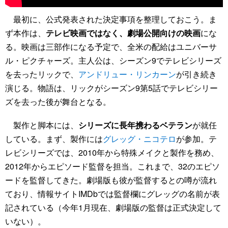
最初に、公式発表された決定事項を整理しておこう。ま
ず本作は、
テレビ映画ではなく、劇場公開向けの映画
にな
る。映画は三部作になる予定で、全米の配給はユニバーサ
ル・ピクチャーズ。主人公は、シーズン9でテレビシリーズ
を去ったリックで、
アンドリュー・リンカーン
が引き続き
演じる。物語は、リックがシーズン9第5話でテレビシリー
ズを去った後が舞台となる。
製作と脚本には、
シリーズに長年携わるベテラン
が就任
している。まず、製作には
グレッグ・ニコテロ
が参加。テ
レビシリーズでは、2010年から特殊メイクと製作を務め、
2012年からエピソード監督を担当。これまで、32のエピソ
ードを監督してきた。劇場版も彼が監督するとの噂が流れ
ており、情報サイトIMDbでは監督欄にグレッグの名前が表
記されている（今年1月現在、劇場版の監督は正式決定して
いない）。