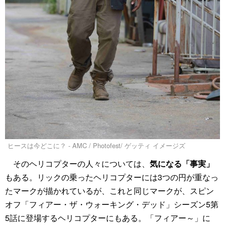
ヒースは今どこに？ - AMC / Photofest/ ゲッティ イメージズ
そのヘリコプターの人々については、
気になる「事実」
もある。リックの乗ったヘリコプターには3つの円が重なっ
たマークが描かれているが、これと同じマークが、スピン
オフ「フィアー・ザ・ウォーキング・デッド」シーズン5第
5話に登場するヘリコプターにもある。「フィアー～」に