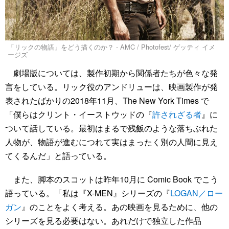
「リックの物語」をどう描くのか？ - AMC / Photofest/ ゲッティ イメ
ージズ
劇場版については、製作初期から関係者たちが色々な発
言をしている。リック役のアンドリューは、映画製作が発
表されたばかりの2018年11月、The New York Times で
「僕らはクリント・イーストウッドの『
許されざる者
』に
ついて話している。最初はまるで残飯のような落ちぶれた
人物が、物語が進むにつれて実はまったく別の人間に見え
てくるんだ」と語っている。
また、脚本のスコットは昨年10月に Comic Book でこう
語っている。「私は『X-MEN』シリーズの『
LOGAN／ロー
ガン
』のことをよく考える。あの映画を見るために、他の
シリーズを見る必要はない。あれだけで独立した作品