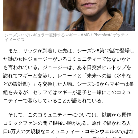
シーズン11でレギュラー復帰するマギー - AMC / Photofest/ ゲッティ
イメージズ
また、リックが到着した先は、シーズン8第12話で登場し
た謎の女性ジョージーがいるコミュニティーではないかと
も言われている。ジョージーは、ある日突然ヒルトップを
訪れてマギーと交渉し、レコードと「未来への鍵（水車な
どの設計図）」を交換した人物。シーズン9からマギーは番
組を去るが、セリフではマギーが息子と一緒にこのコミュ
ニティーで暮らしていることが語られている。
そして、このコミュニティーについては、以前から原作
コミックファンの間で根強い噂がある。原作で描かれる人
口5万人の大規模なコミュニティー・
コモンウェルス
ではな