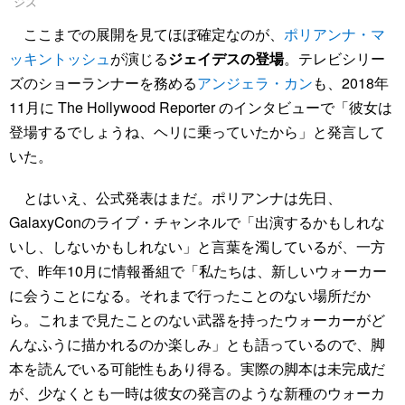
ジズ
ここまでの展開を見てほぼ確定なのが、
ポリアンナ・マ
ッキントッシュ
が演じる
ジェイデスの登場
。テレビシリー
ズのショーランナーを務める
アンジェラ・カン
も、2018年
11月に The Hollywood Reporter のインタビューで「彼女は
登場するでしょうね、ヘリに乗っていたから」と発言して
いた。
とはいえ、公式発表はまだ。ポリアンナは先日、
GalaxyConのライブ・チャンネルで「出演するかもしれな
いし、しないかもしれない」と言葉を濁しているが、一方
で、昨年10月に情報番組で「私たちは、新しいウォーカー
に会うことになる。それまで行ったことのない場所だか
ら。これまで見たことのない武器を持ったウォーカーがど
んなふうに描かれるのか楽しみ」とも語っているので、脚
本を読んでいる可能性もあり得る。実際の脚本は未完成だ
が、少なくとも一時は彼女の発言のような新種のウォーカ