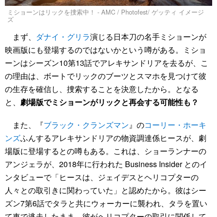
ミショーンはリックを捜索中！ - AMC / Photofest/ ゲッティ イメージ
ズ
まず、
ダナイ・グリラ
演じる日本刀の名手ミショーンが
映画版にも登場するのではないかという噂がある。ミショ
ーンはシーズン10第13話でアレキサンドリアを去るが、こ
の理由は、ボートでリックのブーツとスマホを見つけて彼
の生存を確信し、捜索することを決意したから。となる
と、
劇場版でミショーンがリックと再会する可能性も？
また、『
ブラック・クランズマン
』の
コーリー・ホーキ
ンズ
ふんするアレキサンドリアの物資調達係ヒースが、劇
場版に登場するとの噂もある。これは、ショーランナーの
アンジェラが、2018年に行われた Business Insider とのイ
ンタビューで「ヒースは、ジェイデスとヘリコプターの
人々との取引きに関わっていた」と認めたから。彼はシー
ズン7第6話でタラと共にウォーカーに襲われ、タラを置い
て車で逃走したまま。彼がヘリコプターの取引に関係して