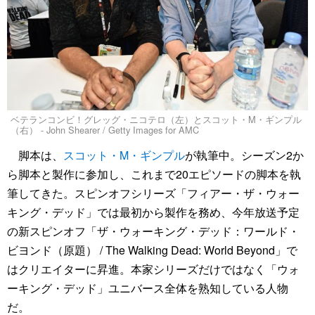
ベテランコンビ！グレッグ・ニコテロ（左）とスコット・M・ギンプル
（右） - John Shearer / Getty Images for AMC
脚本は、
スコット・M・ギンプル
が執筆中。シーズン2か
ら脚本と製作に参加し、これまで20エピソードの脚本を執
筆してきた。スピンオフシリーズ「フィアー・ザ・ウォー
キング・デッド」では最初から製作を務め、今年放送予定
の新スピンオフ「ザ・ウォーキング・デッド：ワールド・
ビヨンド（原題） / The Walking Dead: World Beyond」で
はクリエイターに昇進。本家シリーズだけではなく「ウォ
ーキング・デッド」ユニバース全体を熟知している人物
だ。