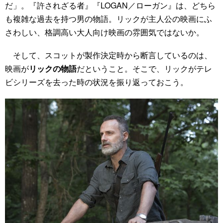
だ」。『許されざる者』『LOGAN／ローガン』は、どちら
も複雑な過去を持つ男の物語。リックが主人公の映画にふ
さわしい、格調高い大人向け映画の雰囲気ではないか。
そして、スコットが製作決定時から断言しているのは、
映画が
リックの物語
だということ。そこで、リックがテレ
ビシリーズを去った時の状況を振り返っておこう。