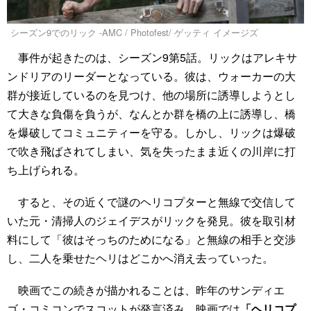
シーズン9でのリック -AMC / Photofest/ ゲッティ イメージズ
事件が起きたのは、シーズン9第5話。リックはアレキサ
ンドリアのリーダーとなっている。彼は、ウォーカーの大
群が接近しているのを見つけ、他の場所に誘導しようとし
て大きな負傷を負うが、なんとか群を橋の上に誘導し、橋
を爆破してコミュニティーを守る。しかし、リックは爆破
で吹き飛ばされてしまい、気を失ったまま近くの川岸に打
ち上げられる。
すると、その近くで謎のヘリコプターと無線で交信して
いた元・清掃人のジェイデスがリックを発見。彼を取引材
料にして「彼はそっちのためになる」と無線の相手と交渉
し、二人を乗せたヘリはどこかへ消え去っていった。
映画でこの続きが描かれることは、昨年のサンディエ
ゴ・コミコンでスコットが発言済み。映画では
「ヘリコプ