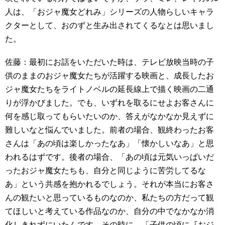
人は、「おジャ魔女どれみ」シリーズの人物らしいキャラ
クターとして、おのずと生み出されてくるなとは思いまし
た。
佐藤：最初にお話をいただいた時は、テレビ放映当時の子
供のままのおジャ魔女たちが活躍する映画と、成長したお
ジャ魔女たちをライトノベルの延長線上で描く映画の二通
りが浮かびました。でも、いずれを取るにせよお客さんに
何を感じ取ってもらいたいのか、答えがなかなか見えずに
難しいなと悩んでいました。前者の場合、観終わったお客
さんは「あの頃は楽しかったなあ」「懐かしいなあ」と思
われるはずです。後者の場合、「あの頃は元気いっぱいだ
ったおジャ魔女たちも、自分と同じように苦労してるな
あ」という共感を抱かれるでしょう。それが本当にお客さ
んの観たいと思っているものなのか、私たちの方だって観
てほしいと考えている作品なのか、自分の中でなかなか消
化しきれずにいたんです。その時に、「子供の頃に『おジ