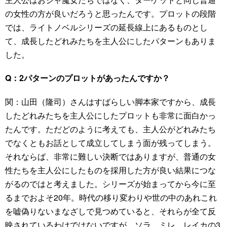
の女性の方が良いだろうと思ったんです。プロットの段階
では、ライトノベルシリーズの延長線上にあるものとし
て、成長したどれみたちを主人公にしたパターンもありま
した。
Q：2パターンのプロットがあったんですか？
関：山田（隆司）さんはすばらしい脚本家ですから、成長
したどれみたちを主人公にしたプロットも非常に面白かっ
たんです。ただどのように考えても、主人公がどれみたち
でなくともお話として成立してしまう面が残ってしまう。
それならば、非常に難しい決断ではありますが、普通の女
性たちを主人公にしたものを採用した方が良い結果につな
がるのではと考えました。シリーズが始まってから今に至
るまでおよそ20年。時代の移り変わりや世の中のあれこれ
を嘘偽りないまなざしで見つめていると、それらが全て反
映されているわけではないですが、ソラ、ミレ、レイカの3