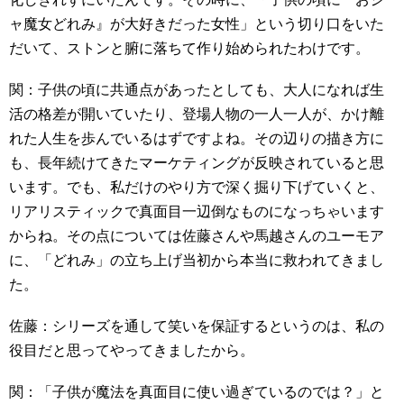
ャ魔女どれみ』が大好きだった女性」という切り口をいた
だいて、ストンと腑に落ちて作り始められたわけです。
関：子供の頃に共通点があったとしても、大人になれば生
活の格差が開いていたり、登場人物の一人一人が、かけ離
れた人生を歩んでいるはずですよね。その辺りの描き方に
も、長年続けてきたマーケティングが反映されていると思
います。でも、私だけのやり方で深く掘り下げていくと、
リアリスティックで真面目一辺倒なものになっちゃいます
からね。その点については佐藤さんや馬越さんのユーモア
に、「どれみ」の立ち上げ当初から本当に救われてきまし
た。
佐藤：シリーズを通して笑いを保証するというのは、私の
役目だと思ってやってきましたから。
関：「子供が魔法を真面目に使い過ぎているのでは？」と