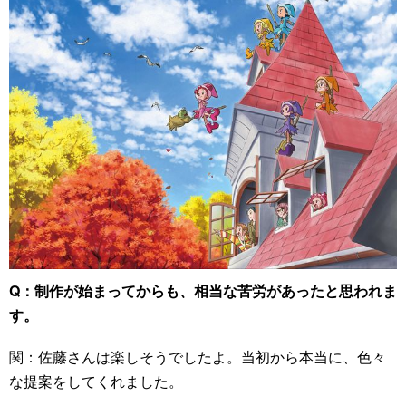
Q：制作が始まってからも、相当な苦労があったと思われま
す。
関：佐藤さんは楽しそうでしたよ。当初から本当に、色々
な提案をしてくれました。