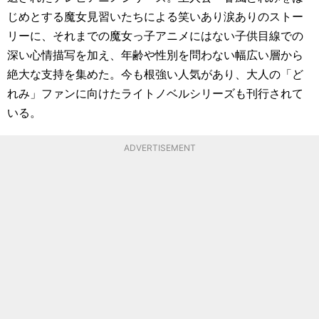
じめとする魔女見習いたちによる笑いあり涙ありのストー
リーに、それまでの魔女っ子アニメにはない子供目線での
深い心情描写を加え、年齢や性別を問わない幅広い層から
絶大な支持を集めた。今も根強い人気があり、大人の「ど
れみ」ファンに向けたライトノベルシリーズも刊行されて
いる。
ADVERTISEMENT