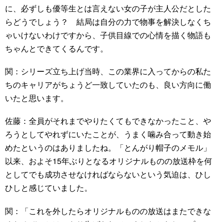
に、必ずしも優等生とは言えない女の子が主人公だとした
らどうでしょう？ 結局は自分の力で物事を解決しなくち
ゃいけないわけですから、子供目線での心情を描く物語も
ちゃんとできてくるんです。
関：シリーズ立ち上げ当時、この業界に入ってからの私た
ちのキャリアがちょうど一致していたのも、良い方向に働
いたと思います。
佐藤：全員がそれまでやりたくてもできなかったこと、や
ろうとしてやれずにいたことが、うまく噛み合って動き始
めたというのはありましたね。「とんがり帽子のメモル」
以来、およそ15年ぶりとなるオリジナルものの放送枠を何
としてでも成功させなければならないという気迫は、ひし
ひしと感じていました。
関：「これを外したらオリジナルものの放送はまたできな