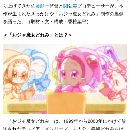
り上げてきた
佐藤順一
監督と
関弘美
プロデューサーが、本
作が生まれたきっかけや「おジャ魔女どれみ」制作の裏側
を語った。（取材・文・構成：香椎葉平）
＜「おジャ魔女どれみ」とは？＞
「おジャ魔女どれみ」は、1999年から2003年にかけて放
送されたテレビアニメシリーズ。主人公・春風どれみをは