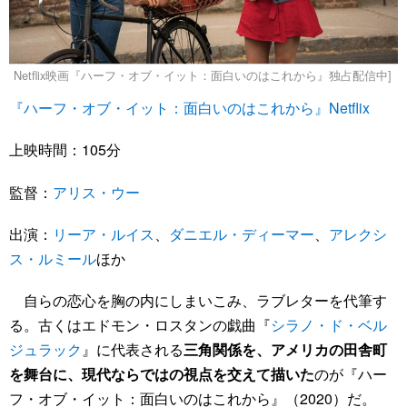
Netflix映画『ハーフ・オブ・イット：面白いのはこれから』独占配信中]
『ハーフ・オブ・イット：面白いのはこれから』Netflix
上映時間：105分
監督：
アリス・ウー
出演：
リーア・ルイス
、
ダニエル・ディーマー
、
アレクシ
ス・ルミール
ほか
自らの恋心を胸の内にしまいこみ、ラブレターを代筆す
る。古くはエドモン・ロスタンの戯曲『
シラノ・ド・ベル
ジュラック
』に代表される
三角関係を、アメリカの田舎町
を舞台に、現代ならではの視点を交えて描いた
のが『ハー
フ・オブ・イット：面白いのはこれから』（2020）だ。