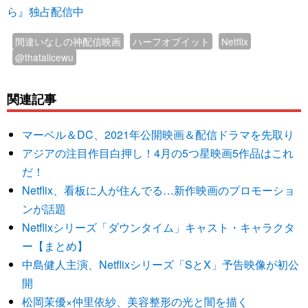
ら』独占配信中
間違いなしの神配信映画
ハーフオブイット
Netflix
@thatalicewu
関連記事
マーベル＆DC、2021年公開映画＆配信ドラマを先取り
アジアの注目作目白押し！4月の5つ星映画5作品はこれ
だ！
Netflix、看板に人が住んでる…新作映画のプロモーショ
ンが話題
Netflixシリーズ「ダウンタイム」キャスト・キャラクタ
ー【まとめ】
中島健人主演、Netflixシリーズ「SとX」予告映像が初公
開
松岡茉優×仲里依紗、美容整形の光と闇を描く