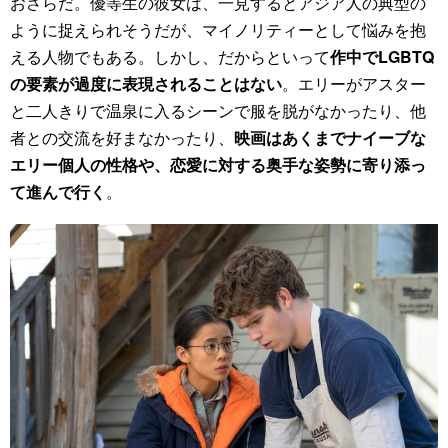
おさらだ。優等生の彼女は、一見するとアジア人の典型の
ように捉えられそうだが、マイノリティーとして悩みを抱
える人物でもある。しかし、だからといって
作中でLGBTQ
の要素が過度に表現されることはない
。エリーがアスター
と二人きりで温泉に入るシーンで服を脱がなかったり、他
者との交流を好まなかったり、
映画はあくまでナイーブな
エリー個人の性格や、恋愛に対する奥手な姿勢に寄り添っ
て進んで行く
。