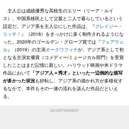
主人公は成績優秀な高校生のエリー（リーア・ルイ
ス）。中国系移民として父親と二人で暮らしているという
設定だ。アジア系を主人公にした作品は、『
クレイジー・
リッチ！
』（2018）をきっかけに多く制作されるようにな
った。2020年のゴールデン・グローブ賞では『
フェアウェ
ル
』（2019）の主演
オークワフィナ
が、アジア系として初
となる主演女優賞（コメディー/ミュージカル部門）を受賞
したことはまだ記憶に新しい。ハリウッド映画や米ドラマ
作品において
「アジア人＝秀才」といった一辺倒的な描写
が多かった状況
も好転し、アジア系の描かれ方が多様化す
るなかで、本作もその一連の流れを汲んだ作品だといえ
る。
ADVERTISEMENT