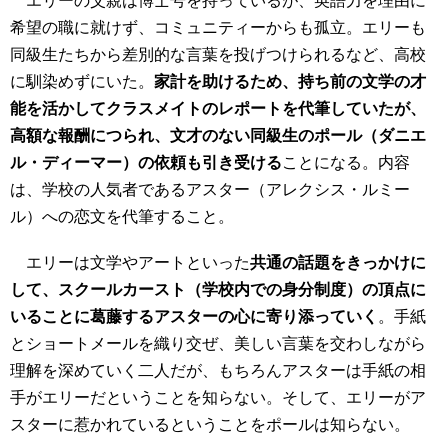
希望の職に就けず、コミュニティーからも孤立。エリーも
同級生たちから差別的な言葉を投げつけられるなど、高校
に馴染めずにいた。
家計を助けるため、持ち前の文学の才
能を活かしてクラスメイトのレポートを代筆していたが、
高額な報酬につられ、文才のない同級生のポール（ダニエ
ル・ディーマー）の依頼も引き受ける
ことになる。内容
は、学校の人気者であるアスター（アレクシス・ルミー
ル）への恋文を代筆すること。
エリーは文学やアートといった
共通の話題をきっかけに
して、スクールカースト（学校内での身分制度）の頂点に
いることに葛藤するアスターの心に寄り添っていく
。手紙
とショートメールを織り交ぜ、美しい言葉を交わしながら
理解を深めていく二人だが、もちろんアスターは手紙の相
手がエリーだということを知らない。そして、エリーがア
スターに惹かれているということをポールは知らない。