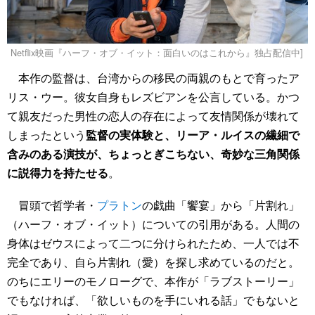
Netflix映画『ハーフ・オブ・イット：面白いのはこれから』独占配信中]
本作の監督は、台湾からの移民の両親のもとで育ったア
リス・ウー。彼女自身もレズビアンを公言している。かつ
て親友だった男性の恋人の存在によって友情関係が壊れて
しまったという
監督の実体験と、リーア・ルイスの繊細で
含みのある演技が、ちょっとぎこちない、奇妙な三角関係
に説得力を持たせる
。
冒頭で哲学者・
プラトン
の戯曲「饗宴」から「片割れ」
（ハーフ・オブ・イット）についての引用がある。人間の
身体はゼウスによって二つに分けられたため、一人では不
完全であり、自ら片割れ（愛）を探し求めているのだと。
のちにエリーのモノローグで、本作が「ラブストーリー」
でもなければ、「欲しいものを手にいれる話」でもないと