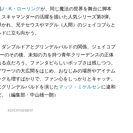
親
J・K・ローリング
が、同じ魔法の世界を舞台に脚本
・スキャマンダーの活躍を描いた人気シリーズ第3弾。
導かれ、兄テセウスやマグル（人間）のジェイコブらと
ルドに立ち向かう。
ダンブルドアとグリンデルバルドの関係、ジェイコブ
ニーのその後、未知の力を持つ青年クリーデンスの正体
れる点だろう。ファンタビらしいポップさは残しつつ、
グワーツの大広間をはじめ、おなじみの場所やアイテム
ンクも増すばかりで、ファン心をしっかりとキャッチ。
にグリンデルバルドを演じた
マッツ・ミケルセン
に違和
だ。（編集部・中山雄一朗）
ADVERTISEMENT