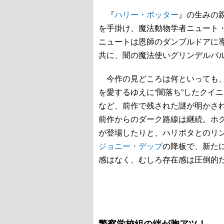
『
ハリー・ポッター
』の生みの
を手掛け、魔法動物学者ニュート
ニュートは恩師のダンブルドアに
共に、闇の魔法使いグリンデルバ
今作の見どころは何といっても、
を愛するゆえに“闇落ち”したクイ
など、前作で残された謎が明かさ
前作からのダーク路線は継続。ホ
が登場したりと、ハリポタとのリ
ジョニー・デップ
の降板で、新た
感はなく、むしろ存在感は圧倒的
警察学校組の絆が胸アツ！