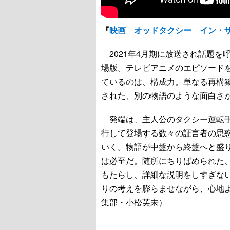
『
映画 オッドタクシー イン・
2021年4月期に放送され話題を
場版。テレビアニメのエピソード
ているのは、構成力。単なる再構
された、別の物語のような面白さ
発端は、主人公のタクシー運転手
行して登場する数々の証言者の思
いく。物語が中盤から終盤へと盛
は必至だ。随所にちりばめられた
もたらし、詳細な説明をしすぎな
りの考えを膨らませながら、心地
集部・小松芙未）