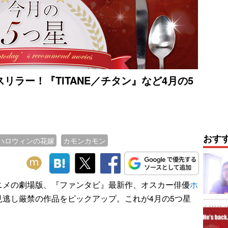
リラー！『TITANE／チタン』など4月の5
おす
ハロウィンの花嫁
カモンカモン
メの劇場版、『ファンタビ』最新作、オスカー俳優
ホ
見逃し厳禁の作品をピックアップ。これが4月の5つ星