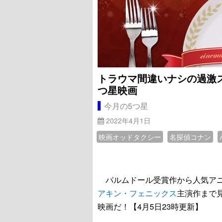
トラウマ間違いナシの過激ス
つ星映画
今月の5つ星
2022年4月1日
映画オッドタクシー
名探偵コナン
パルムドール受賞作から人気アニ
アキン・フェニックス
主演作まで
映画だ！【4月5日23時更新】