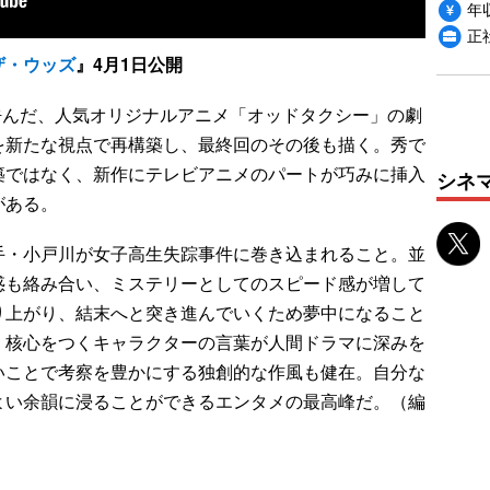
年収
正
ザ・ウッズ
』4月1日公開
呼んだ、人気オリジナルアニメ「オッドタクシー」の劇
を新たな視点で再構築し、最終回のその後も描く。秀で
築ではなく、新作にテレビアニメのパートが巧みに挿入
シネ
がある。
・小戸川が女子高生失踪事件に巻き込まれること。並
惑も絡み合い、ミステリーとしてのスピード感が増して
り上がり、結末へと突き進んでいくため夢中になること
、核心をつくキャラクターの言葉が人間ドラマに深みを
いことで考察を豊かにする独創的な作風も健在。自分な
よい余韻に浸ることができるエンタメの最高峰だ。（編