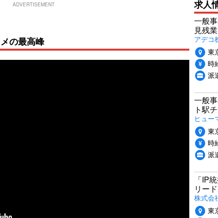
求人
ADVERTISEMENT
一般事
見残業
アデコ
タメの最高峰
東
時給
派
一般事
ト駅チ
ヒュー
東
時給
派
「IP
リード
株式会社P
東