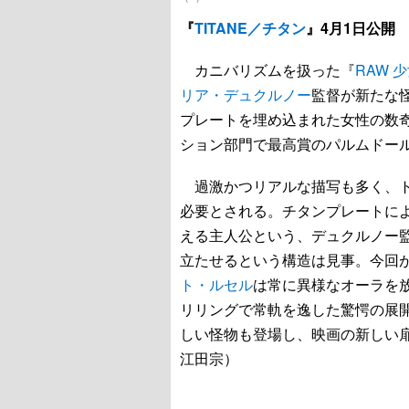
『
TITANE／チタン
』4月1日公開
カニバリズムを扱った『
RAW 
リア・デュクルノー
監督が新たな
プレートを埋め込まれた女性の数奇
ション部門で最高賞のパルムドー
過激かつリアルな描写も多く、ト
必要とされる。チタンプレートに
える主人公という、デュクルノー
立たせるという構造は見事。今回
ト・ルセル
は常に異様なオーラを
リリングで常軌を逸した驚愕の展
しい怪物も登場し、映画の新しい
江田宗）