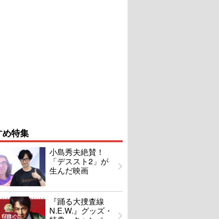
すめ特集
小島秀夫絶賛！
「デススト2」が
生んだ映画
『踊る大捜査線
N.E.W.』グッズ・