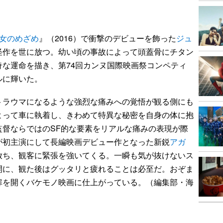
少女のめざめ
』（2016）で衝撃のデビューを飾った
ジュ
怪作を世に放つ。幼い頃の事故によって頭蓋骨にチタン
な運命を描き、第74回カンヌ国際映画祭コンペティ
ルに輝いた。
ラウマになるような強烈な痛みへの覚悟が観る側にも
よって車に執着し、きわめて特異な秘密を自身の体に抱
監督ならではのSF的な要素をリアルな痛みの表現が際
が初主演にして長編映画デビュー作となった新鋭
アガ
放ち、観客に緊張を強いてくる。一瞬も気が抜けないス
開に、観た後はグッタリと疲れることは必至だ。おぞま
扉を開くバケモノ映画に仕上がっている。（編集部・海