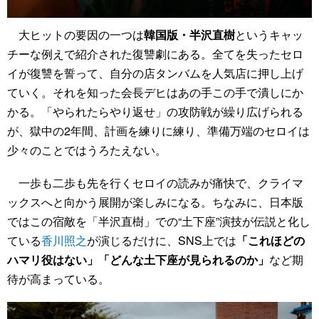
大ヒットの要因の一つは
韓国版・半沢直樹
というキャッ
チーな例えで紹介された復讐劇にある。全てを失ったセロ
イが復讐を誓って、自分の店タンバムを人気店に押し上げ
ていく。それを知った会長デヒはあの手この手で潰しにか
かる。「やられたらやり返せ」の攻防戦が繰り広げられる
が、獄中の2年間、計画を練りに練り、準備万端のセロイは
少々のことではうろたえない。
一歩も二歩も先を行くセロイの読みが痛快で、クライマ
ックスへと向かう展開が楽しみになる。ちなみに、日本版
ではこの宿敵を「半沢直樹」での“土下座”演技が伝説と化し
ている
香川照之
が演じるだけに、SNS上では
「これほどの
ハマリ役はない」「どんな土下座が見られるのか」
など期
待が高まっている。