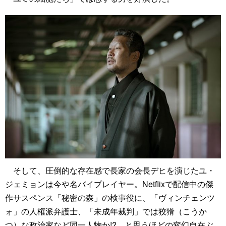
そして、圧倒的な存在感で長家の会長デヒを演じたユ・
ジェミョンは今や名バイプレイヤー。Netflixで配信中の傑
作サスペンス「秘密の森」の検事役に、「ヴィンチェンツ
ォ」の人権派弁護士、「未成年裁判」では狡猾（こうか
つ）な政治家など同一人物か!? と思うほどの変幻自在ぶ