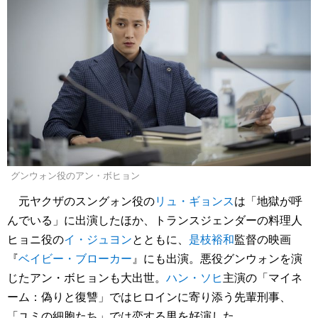
グンウォン役のアン・ボヒョン
元ヤクザのスングォン役の
リュ・ギョンス
は「地獄が呼
んでいる」に出演したほか、トランスジェンダーの料理人
ヒョニ役の
イ・ジュヨン
とともに、
是枝裕和
監督の映画
『
ベイビー・ブローカー
』にも出演。悪役グンウォンを演
じたアン・ボヒョンも大出世。
ハン・ソヒ
主演の「マイネ
ーム：偽りと復讐」ではヒロインに寄り添う先輩刑事、
「ユミの細胞たち」では恋する男を好演した。