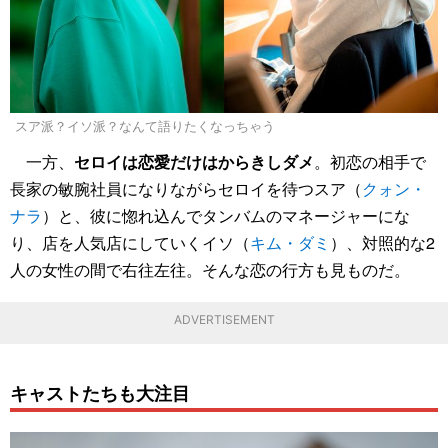
スア派？イソ派？なんて語りたくなっちゃう
一方、
セロイは恋愛だけはからきしダメ
。初恋の相手で
長家の敏腕社員になりながらセロイを待つスア（
クォン・
ナラ
）と、彼に惚れ込んでタンバムのマネージャーにな
り、店を人気店にしていくイソ（
キム・ダミ
）、対照的な2
人の女性の間で右往左往。そんな恋の行方も見ものだ。
ADVERTISEMENT
キャストたちも大注目