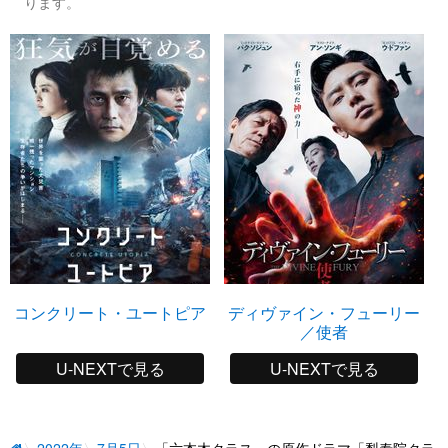
ります。
コンクリート・ユートピア
ディヴァイン・フューリー
／使者
U-NEXTで見る
U-NEXTで見る
2022年
7月5日
「六本木クラス」の原作ドラマ「梨泰院クラ