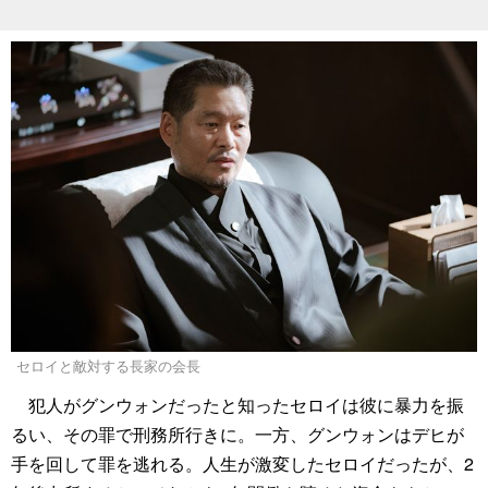
セロイと敵対する長家の会長
犯人がグンウォンだったと知ったセロイは彼に暴力を振
るい、その罪で刑務所行きに。一方、グンウォンはデヒが
手を回して罪を逃れる。人生が激変したセロイだったが、2