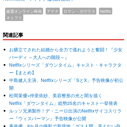
厳選オンライン映画
アテナ
ロマン・ガヴラス
Netflix
ネトフリ
関連記事
お膳立てされた結婚から全力で逃れようと奮闘！『少女
バーディ ～大人への階段～』
Netflixシリーズ「ダウンタイム」キャスト・キャラクタ
ー【まとめ】
中島健人主演、Netflixシリーズ「SとX」予告映像が初公
開
松岡茉優×仲里依紗、美容整形の光と闇を描く
Netflix「ダウンタイム」総勢25名のキャスト一挙発表
ルッソ兄弟製作！デ・ニーロ出演のNetflixサイコスリラ
ー『ウィスパーマン』予告映像が公開
蒼井優、8か月の撮影で新境地「ガス人間」見えない存