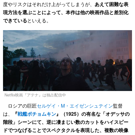
度やリスクはそれだけ上がってしまうが、
あえて困難な表
現方法を選ぶことによって、本作は他の映画作品と差別化
できている
といえる。
Netflix映画『アテナ』は独占配信中
ロシアの巨匠
セルゲイ・M・エイゼンシュテイン
監督
は、
『
戦艦ポチョムキン
』（1925）の有名な「オデッサの
階段」シーンにて、逆に凄まじい数のカットをハイスピー
ドでつなげることでスペクタクルを表現した、複数の映像