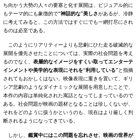
ち向かう大勢の人々の要塞と化す展開は、ビジュアル的に
もテーマ的にも象徴的で
“神話的な”美しさ
があるが、冷静
に考えてみると、この方法ではすぐにでも一網打尽にされ
るのは必至である。
このようにリアリティーよりも悲劇にひた走る破滅的な
展開を優先させたことについては、実際の社会問題を考え
るのでなく、
表層的なイメージをすくい取ってエンターテ
インメントや美学的な表現にそれを“利用している”
と指摘
されてもおかしくはない。映像表現に重きを置いて、ギリ
シア悲劇のようなダイナミックな展開を用意したことで、
本作の内容は単純化された寓話となってしまっているので
ある。社会問題が映画の題材となることは珍しくないが、
それをどのように扱うかというのも、現在はより厳しく判
断されるようになってきている。
しかし、
鑑賞中にはこの問題を忘れさせ、映画の世界が