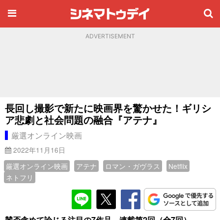
ADVERTISEMENT
長回し撮影で新たに映画界を驚かせた！ギリシ
ア悲劇と社会問題の融合『アテナ』
厳選オンライン映画
2022年11月16日
厳選オンライン映画
アテナ
ロマン・ガヴラス
Netflix
ネトフリ
賛否含めて論じる注目の7作品 連載第2回（全7回）