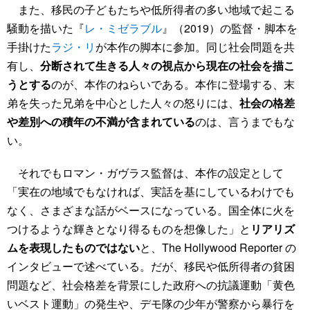
また、移民の子どもたちや低所得者の多い地域で起こる
騒動を描いた『
レ・ミゼラブル
』（2019）の監督・脚本を
手掛けた
ラジ・リ
が本作の脚本に参加。同じ社会問題を共
有し、
分断されて生きる人々の視点から現在の社会を描こ
うとする
のが、本作のねらいである。本作に登場する、末
弟を失った兄弟を中心とした人々の怒りには、
社会の格差
や差別への積年の不満が含まれている
のは、言うまでもな
い。
それでもロマン・ガヴラス監督は、本作の設定として
「実在の地域でもなければ、実話を基にしているわけでも
なく、さまざまな話がベースになっている。国全体に火を
つけるような輝きとなり得るものを想像した」と
リアリズ
ムを表現したものではない
と、The Hollywood Reporter の
インタビューで述べている。だが、移民や低所得者の貧困
問題など、社会格差を背景にした政府への抗議運動「黄色
いベスト運動」の発生や、デモ隊の少年が警察から暴行を