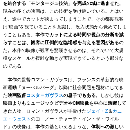
を結合する「モンタージュ技法」を完成の域に進ませた
。
現在の多くの映画は、この技術を受け継いでいる。とはい
え、途中でカットが挟まってしまうことで、その都度観客
は“映画”を観ていることを意識し、没入状態から覚めてしま
うこともある。本作で
カットによる時間や視点の分断を減
らすことは、観客に圧倒的な臨場感を与える意図がある
の
だ。本作の映像が観客を驚嘆させるのは、それでいて大規
模なスケールと複雑な動きが実現できているという部分な
のである。
本作の監督ロマン・ガヴラスは、フランスの革新的な映
画運動「ヌーべルバーグ」以降に社会問題を題材にしてき
た
映画監督
コスタ＝ガヴラス
の息子でもある
。しかし彼は
映画よりもミュージックビデオやCM映像を中心に活躍して
きた
人物。ロマン・ガヴラスが手掛けた
ジェイ・Z
＆
カニ
エ・ウェスト
の曲「ノー・チャーチ・イン・ザ・ワイル
ド」の映像は、本作の基といえるような、
体制への激しい