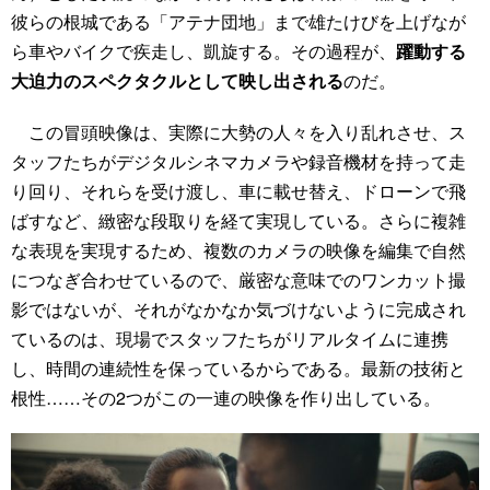
彼らの根城である「アテナ団地」まで雄たけびを上げなが
ら車やバイクで疾走し、凱旋する。その過程が、
躍動する
大迫力のスペクタクルとして映し出される
のだ。
この冒頭映像は、実際に大勢の人々を入り乱れさせ、ス
タッフたちがデジタルシネマカメラや録音機材を持って走
り回り、それらを受け渡し、車に載せ替え、ドローンで飛
ばすなど、緻密な段取りを経て実現している。さらに複雑
な表現を実現するため、複数のカメラの映像を編集で自然
につなぎ合わせているので、厳密な意味でのワンカット撮
影ではないが、それがなかなか気づけないように完成され
ているのは、現場でスタッフたちがリアルタイムに連携
し、時間の連続性を保っているからである。最新の技術と
根性……その2つがこの一連の映像を作り出している。