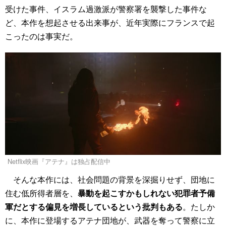
受けた事件、イスラム過激派が警察署を襲撃した事件な
ど、本作を想起させる出来事が、近年実際にフランスで起
こったのは事実だ。
Netflix映画『アテナ』は独占配信中
そんな本作には、社会問題の背景を深掘りせず、団地に
住む低所得者層を、
暴動を起こすかもしれない犯罪者予備
軍だとする偏見を増長しているという批判もある
。たしか
に、本作に登場するアテナ団地が、武器を奪って警察に立