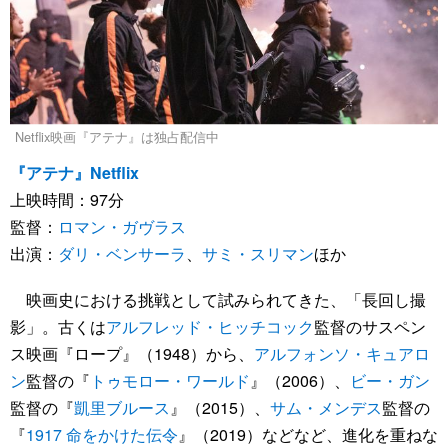
Netflix映画『アテナ』は独占配信中
『アテナ』Netflix
上映時間：97分
監督：
ロマン・ガヴラス
出演：
ダリ・ベンサーラ
、
サミ・スリマン
ほか
映画史における挑戦として試みられてきた、「長回し撮
影」。古くは
アルフレッド・ヒッチコック
監督のサスペン
ス映画『ロープ』（1948）から、
アルフォンソ・キュアロ
ン
監督の『
トゥモロー・ワールド
』（2006）、
ビー・ガン
監督の『
凱里ブルース
』（2015）、
サム・メンデス
監督の
『
1917 命をかけた伝令
』（2019）などなど、進化を重ねな