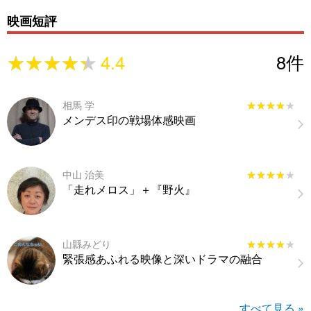
映画短評
★★★★★
★★★★★
4.4
8
件
相馬 学
★★★★★
★★★★★
メンデス印の戦場体感映画
中山 治美
★★★★★
★★★★★
「走れメロス」＋『野火』
山縣みどり
★★★★★
★★★★★
緊張感あふれる映像と深いドラマの融合
すべて見る »