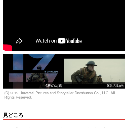
6枚の写真
9本の動画
(C) 2019 Universal Pictures and Storyteller Distribution Co., LLC. All
Rights Reserved.
見どころ