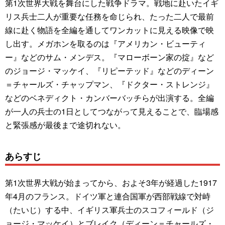
第1次世界大戦を舞台にした戦争ドラマ。戦地に赴いたイギ
リス兵士二人が重要な任務を命じられ、たった二人で最前
線に赴く物語を全編を通してワンカットに見える映像で映
し出す。メガホンを取るのは『アメリカン・ビューティ
ー』などのサム・メンデス。『マローボーン家の掟』など
のジョージ・マッケイ、『リピーテッド』などのディーン
＝チャールズ・チャップマン、『ドクター・ストレンジ』
などのベネディクト・カンバーバッチらが出演する。全編
が一人の兵士の1日としてつながって見えることで、臨場感
と緊張感が最後まで途切れない。
あらすじ
第1次世界大戦が始まってから、およそ3年が経過した1917
年4月のフランス。ドイツ軍と連合国軍が西部戦線で対峙
（たいじ）する中、イギリス軍兵士のスコフィールド（ジ
ョージ・マッケイ）とブレイク（ディーン＝チャールズ・