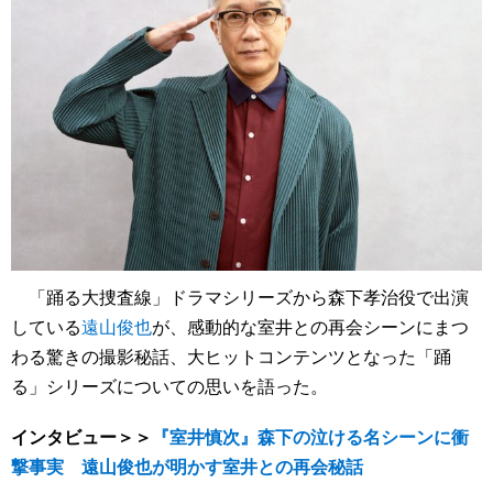
「踊る大捜査線」ドラマシリーズから森下孝治役で出演
している
遠山俊也
が、感動的な室井との再会シーンにまつ
わる驚きの撮影秘話、大ヒットコンテンツとなった「踊
る」シリーズについての思いを語った。
インタビュー＞＞
『室井慎次』森下の泣ける名シーンに衝
撃事実 遠山俊也が明かす室井との再会秘話