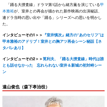
「踊る大捜査線」ドラマ第1話から緒方薫を演じている
甲
本雅裕
が、室井との再会が描かれた新作映画の出演秘話、
連ドラ当時の思い出や「踊る」シリーズへの思いを明かし
た。
インタビューその1＞＞
『室井慎次』緒方の“あのセリフ”は
甲本雅裕のアドリブ！室井との胸アツ再会シーン秘話【ネ
タバレあり】
インタビューその2＞＞
筧利夫、「踊る大捜査線」時代は誰
とも話せなかった 忘れられない室井＆新城の初対峙シー
ン
遠山俊也（森下孝治役）