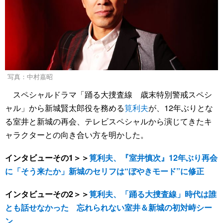
写真：中村嘉昭
スペシャルドラマ「踊る大捜査線 歳末特別警戒スペシ
ャル」から新城賢太郎役を務める
筧利夫
が、12年ぶりとな
る室井と新城の再会、テレビスペシャルから演じてきたキ
ャラクターとの向き合い方を明かした。
インタビューその1＞＞
筧利夫、『室井慎次』12年ぶり再会
に「そう来たか」新城のセリフは“ぼやきモード”に修正
インタビューその2＞＞
筧利夫、「踊る大捜査線」時代は誰
とも話せなかった 忘れられない室井＆新城の初対峙シー
ン