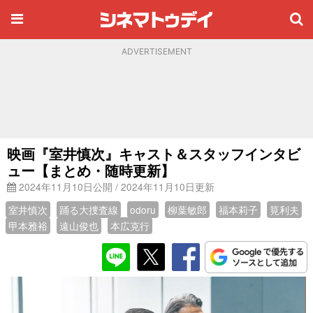
ADVERTISEMENT
映画『室井慎次』キャスト＆スタッフインタビ
ュー【まとめ・随時更新】
2024年11月10日公開 / 2024年11月10日更新
室井慎次
踊る大捜査線
odoru
柳葉敏郎
福本莉子
筧利夫
甲本雅裕
遠山俊也
本広克行