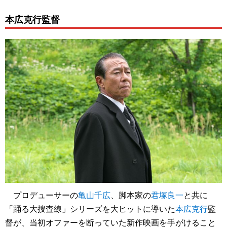
本広克行監督
プロデューサーの
亀山千広
、脚本家の
君塚良一
と共に
「踊る大捜査線」シリーズを大ヒットに導いた
本広克行
監
督が、当初オファーを断っていた新作映画を手がけること