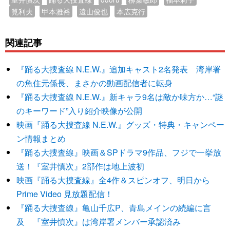
筧利夫
甲本雅裕
遠山俊也
本広克行
関連記事
『踊る大捜査線 N.E.W.』追加キャスト2名発表 湾岸署
の魚住元係長、まさかの動画配信者に転身
『踊る大捜査線 N.E.W.』新キャラ9名は敵か味方か…“謎
のキーワード”入り紹介映像が公開
映画『踊る大捜査線 N.E.W.』グッズ・特典・キャンペー
ン情報まとめ
『踊る大捜査線』映画＆SPドラマ9作品、フジで一挙放
送！『室井慎次』2部作は地上波初
映画『踊る大捜査線』全4作＆スピンオフ、明日から
Prime Video 見放題配信！
『踊る大捜査線』亀山千広P、青島メインの続編に言
及 『室井慎次』は湾岸署メンバー承認済み