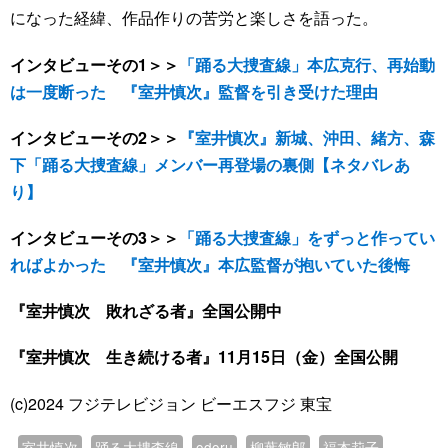
になった経緯、作品作りの苦労と楽しさを語った。
インタビューその1＞＞
「踊る大捜査線」本広克行、再始動
は一度断った 『室井慎次』監督を引き受けた理由
インタビューその2＞＞
『室井慎次』新城、沖田、緒方、森
下「踊る大捜査線」メンバー再登場の裏側【ネタバレあ
り】
インタビューその3＞＞
「踊る大捜査線」をずっと作ってい
ればよかった 『室井慎次』本広監督が抱いていた後悔
『室井慎次 敗れざる者』全国公開中
『室井慎次 生き続ける者』11月15日（金）全国公開
(c)2024 フジテレビジョン ビーエスフジ 東宝
室井慎次
踊る大捜査線
odoru
柳葉敏郎
福本莉子