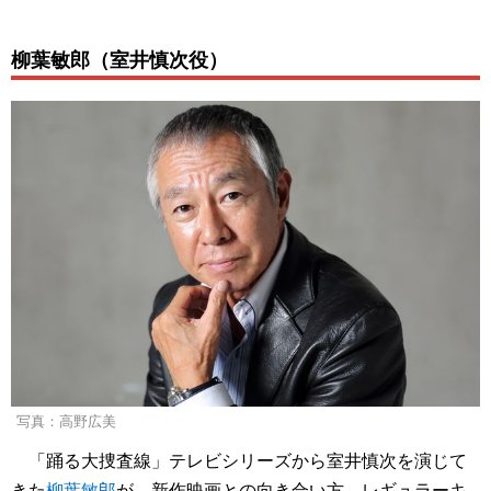
柳葉敏郎（室井慎次役）
写真：高野広美
「踊る大捜査線」テレビシリーズから室井慎次を演じて
きた
柳葉敏郎
が、新作映画との向き合い方、レギュラーキ