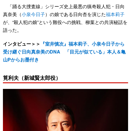
「踊る大捜査線」シリーズ史上最悪の猟奇殺人犯・日向
真奈美（
小泉今日子
）の娘である日向杏を演じた
福本莉子
が、“殺人犯の娘”という難役への挑戦、柳葉との共演秘話を
語った。
インタビュー＞＞
『室井慎次』福本莉子、小泉今日子から
受け継ぐ日向真奈美のDNA 「目元が似ている」本人＆亀
山Pからお墨付き
筧利夫（新城賢太郎役）