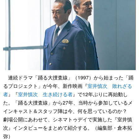
連続ドラマ「踊る大捜査線」（1997）から始まった「踊
るプロジェクト」が今年、新作映画『
室井慎次 敗れざる
者
』『
室井慎次 生き続ける者
』で12年ぶりに再始動し
た。「踊る大捜査線」から27年、当時から参加しているメ
インキャスト＆スタッフ陣は今、何を思っているのか？
劇場公開にあわせて、シネマトゥデイで実施した『室井慎
次』インタビューをまとめて紹介する。（編集部・倉本拓
弥）