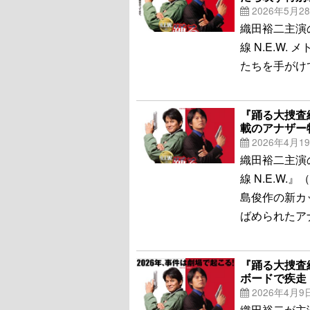
2026年5月2
織田裕二主演
線 N.E.W
たちを手がけ
『踊る大捜査線
載のアナザー
2026年4月1
織田裕二主演
線 N.E.W
島俊作の新カ
ばめられたア
『踊る大捜査線
ボードで疾走
2026年4月9
織田裕二が主