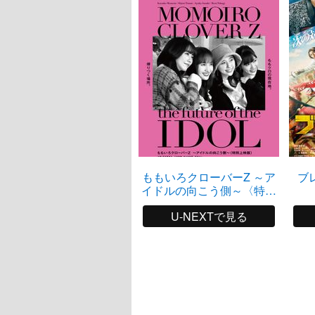
ももいろクローバーZ ～ア
ブ
イドルの向こう側～〈特別
上映版〉
U-NEXTで見る