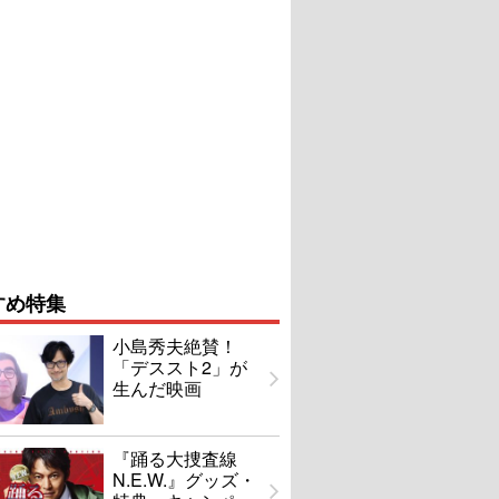
すめ特集
小島秀夫絶賛！
「デススト2」が
生んだ映画
『踊る大捜査線
N.E.W.』グッズ・