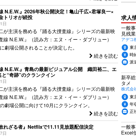
 N.E.W.』2026年秋公開決定！亀山千広×君塚良一×
求人
金トリオが続投
31日
一般事
二が主演を務める『踊る大捜査線』シリーズの最新映
見残業
アデコ
線 N.E.W.』（読み方：エヌ・イー・ダブリュー）
東
年秋に劇場公開されることが決定した。
時給
続きを読む
派
 N.E.W.』青島の最新ビジュアル公開 織田裕二、エ
名と“奇跡”のクランクイン
新卒総
31日
タメ
株式会社P
二が主演を務める『踊る大捜査線』シリーズの最新映
東
線 N.E.W.』（読み方：エヌ・イー・ダブリュー）
年収
年秋の劇場公開に向けて10月にクランクイン。
正
続きを読む
一般事
れざる者』Netflixで11.11見放題配信決定
Exc
27日