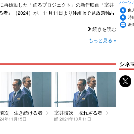
パーソ
りに再始動した「踊るプロジェクト」の新作映画『室井
東
者』（2024）が、11月11日よりNetflixで見放題独占
時給
派
続きを読む
もっと見る »
シネ
慎次 生き続ける者
室井慎次 敗れざる者
24年11月15日
2024年10月11日