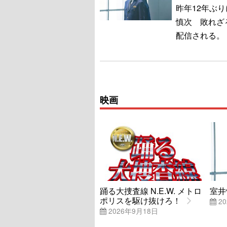
昨年12年ぶ
慎次 敗れざる
配信される。
映画
踊る大捜査線 N.E.W. メトロ
室井
ポリスを駆け抜けろ！
20
2026年9月18日