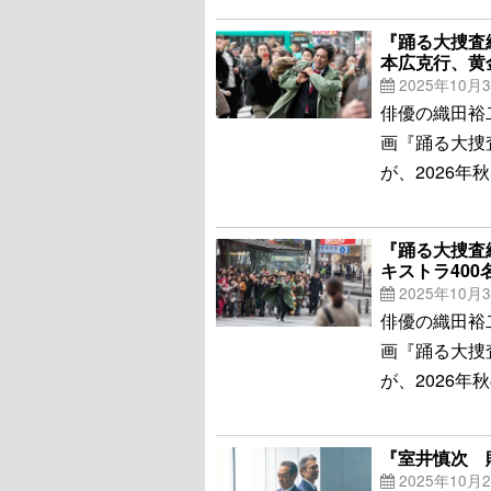
『踊る大捜査線
本広克行、黄
2025年10月
俳優の織田裕
画『踊る大捜査
が、2026
『踊る大捜査線
キストラ400
2025年10月
俳優の織田裕
画『踊る大捜査
が、2026
『室井慎次 敗
2025年10月