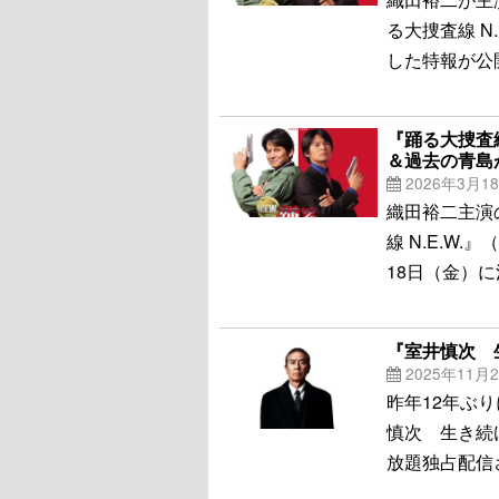
る大捜査線 N
した特報が公
『踊る大捜査線
＆過去の青島
2026年3月1
織田裕二主演
線 N.E.W
18日（金）
『室井慎次 生
2025年11月
昨年12年ぶ
慎次 生き続け
放題独占配信