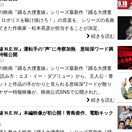
8日
の映画『踊る大捜査線』シリーズ最新作『踊る大捜査
. メトロポリスを駆け抜けろ！』の音楽を、シリーズの名曲
てきた作曲家・松本晃彦が担当することが決定。
続きを読む
 N.E.W.』運転手の“声”に考察加熱 意味深ワード満
特報公開
9日
の映画『踊る大捜査線』シリーズ最新作『踊る大捜査
.』（読み方：エヌ・イー・ダブリュー）から、主人公・青
ットと作品の手がかりと見られる意味深ワードが散り
ナザー特報映像が、映画公式SNSで公開された。
続きを読む
 N.E.W.』本編映像が初公開！青島俊作、電動キック
日
演を務める映画『踊る大捜査線』シリーズ最新作『踊