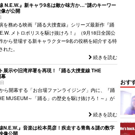
 N.E.W.』新キャラ9名は敵か味方か…“謎のキーワー
映像が公開
日
演を務める映画『踊る大捜査線』シリーズ最新作『踊
.E.W. メトロポリスを駆け抜けろ！』（9月18日全国公
作から登場する新キャラクター9名の役柄を紹介する特
された。
続きを読む
ト展示や旧湾岸署を再現！「踊る大捜査線 THE
開幕
おす
5日
日から開幕する「お台場ファンライジング」内に、『踊
HE MUSEUM～「踊る」の歴史を駆け抜けろ！～』が
続きを読む
線N.E.W.』音楽は松本晃彦！疾走する青島＆謎の数字
映像公開