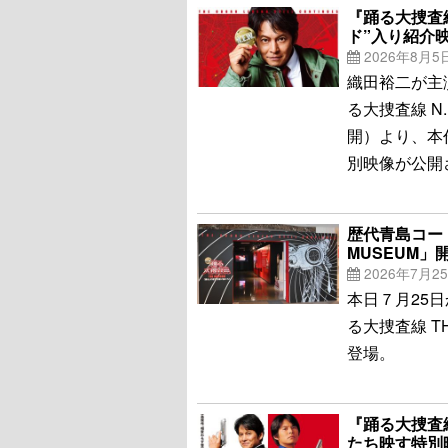
『踊る大捜査線
ド”入り紹介
2026年8月5
織田裕二が主
る大捜査線 N
開）より、本
別映像が公開
歴代青島コー
MUSEUM」
2026年7月2
本日７月25
る大捜査線 T
登場。
『踊る大捜査
たち映す特別