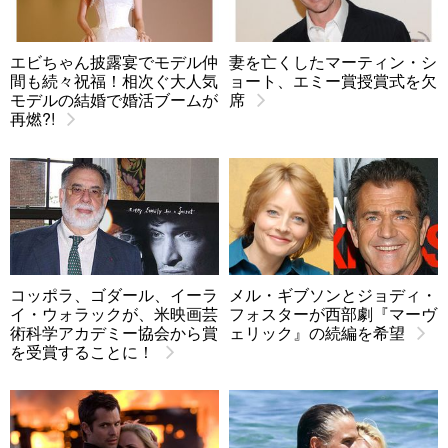
エビちゃん披露宴でモデル仲
妻を亡くしたマーティン・シ
間も続々祝福！相次ぐ大人気
ョート、エミー賞授賞式を欠
モデルの結婚で婚活ブームが
席
再燃?!
コッポラ、ゴダール、イーラ
メル・ギブソンとジョディ・
イ・ウォラックが、米映画芸
フォスターが西部劇『マーヴ
術科学アカデミー協会から賞
ェリック』の続編を希望
を受賞することに！