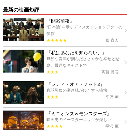
最新の映画短評
『開戦前夜』
“日本論”を示すディスカッションアクトの
傑作
★★★★★
森 直人
『私はあなたを知らない、』
孤独な青年が掴んだささやかな幸せと悲
劇。最適なキャストで
★★★
斉藤 博昭
『レディ・オア・ノット2』
直球勝負の豪速球がひたすら痛快
★★★
平沢 薫
『ミニオンズ＆モンスターズ』
映画史のイースターエッグが楽しい
★★★★
平沢 薫