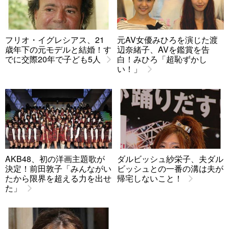
フリオ・イグレシアス、21
元AV女優みひろを演じた渡
歳年下の元モデルと結婚！す
辺奈緒子、AVを鑑賞を告
でに交際20年で子ども5人
白！みひろ「超恥ずかし
い！」
AKB48、初の洋画主題歌が
ダルビッシュ紗栄子、夫ダル
決定！前田敦子「みんながい
ビッシュとの一番の溝は夫が
たから限界を超える力を出せ
帰宅しないこと！
た」