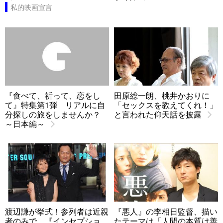
私的映画宣言
『食べて、祈って、恋をし
田原総一朗、桃井かおりに
て』特集第1弾 リアルに自
「セックスを教えてくれ！」
分探しの旅をしませんか？
と言われた仰天話を披露
～日本編～
渡辺謙が挙式！参列者は近親
『悪人』の李相日監督、描い
者のみで 『インセプショ
たテーマは「人間の本質は善