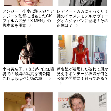
アンジー、今度は殺人犯？ア
レディー・ガガにそっくり！
ンジーを監督に指名したGK
謎のイケメンモデルがヴォー
フィルムズが『X-MEN』の
グオムジャパンに登場！その
脚本家を用意
正体は？
小向美奈子、ほぼ裸の白無垢
芦名星が着用した破れて肌が
姿での緊縛の写真を初公開！
見えるボンテージ衣装が何と
これはもはや芸術の域！
公衆の面前に！触ってみる？