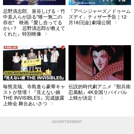
忌野清志郎、泉谷しげる・竹
「アベンジャーズ／ドゥーム
中直人らが語る"唯一無二の
ズデイ」ティザー予告｜12
存在" 映画『愛し合ってる
月18日[金] 劇場公開
かい？ 忌野清志郎が教えて
くれた』特別映像
毎熊克哉、寺島進ら豪華キャ
伝説的時代劇アニメ『獣兵衛
ストが登壇！『見えない娘
忍風帖』4K全国リバイバル
THE INVISIBLES』完成披露
上映が決定！
上映会 舞台あいさつ
ADVERTISEMENT