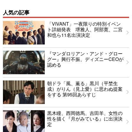
人気の記事
「VIVANT」一夜限りの特別イベン
ト詳細発表 堺雅人、阿部寛、二宮
和也ら11名出演決定
『マンダロリアン・アンド・グロー
グー』興行不振、ディズニーCEOが
認める
朝ドラ「風、薫る」黒川（平埜生
成）がりん（見上愛）に思わぬ提案
をする 第95回あらすじ
黒木瞳、西岡徳馬、吉田羊、女性の
性を描く『月がみている』に出演決
定