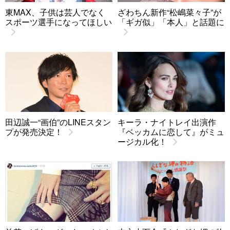
東MAX、子供は芸人でなく
ざわちん新作“松嶋菜々子”が
スポーツ選手になってほしい
「ギガ似」「本人」と話題に
田辺誠一“画伯”のLINEスタン
キーラ・ナイトレイ出演作
プが発売決定！
『ベッカムに恋して』がミュ
ージカル化！