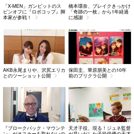
「X-MEN」ガンビットのス
橋本環奈、ブレイクきっかけ
ピンオフに『ロボコップ』脚
「奇跡の一枚」から1年経過
本家が参戦！
に感謝
AKB永尾まりや、沢尻エリカ
保田圭、華原朋美との10年
とのツーショット公開
前のプリクラ公開
『ブロークバック・マウンテ
天才子役、現る！ジュネ監督
ン』がオスカーを取れないの
が見いだした子役俳優の天才