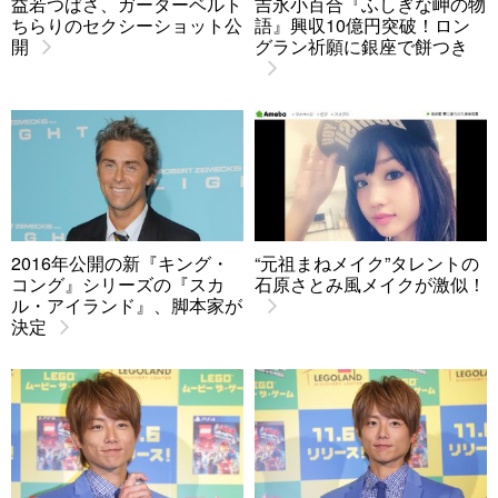
益若つばさ、ガーターベルト
吉永小百合『ふしぎな岬の物
ちらりのセクシーショット公
語』興収10億円突破！ロン
開
グラン祈願に銀座で餅つき
2016年公開の新『キング・
“元祖まねメイク”タレントの
コング』シリーズの『スカ
石原さとみ風メイクが激似！
ル・アイランド』、脚本家が
決定