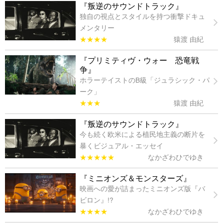
『叛逆のサウンドトラック』
独自の視点とスタイルを持つ衝撃ドキュ
メンタリー
★★★★
猿渡 由紀
『プリミティヴ・ウォー 恐竜戦
争』
ホラーテイストのB級「ジュラシック・パ
ーク」
★★★
猿渡 由紀
『叛逆のサウンドトラック』
今も続く欧米による植民地主義の断片を
暴くビジュアル・エッセイ
★★★★★
なかざわひでゆき
『ミニオンズ＆モンスターズ』
映画への愛が詰まったミニオンズ版『バ
ビロン』!?
★★★★
なかざわひでゆき