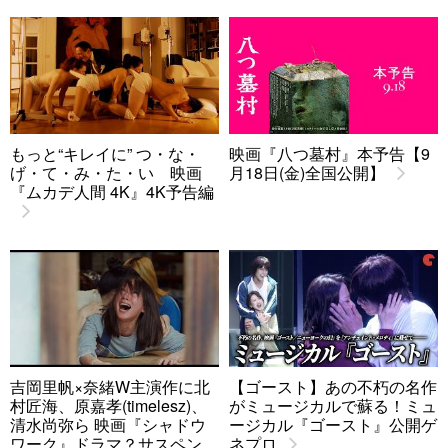
もっと“キレイに” つ・な・
映画『八つ墓村』本予告【9
げ・て・み・た・い 映画
月18日(金)全国公開】
『ムカデ人間 4K』4K予告編
吉岡里帆×奈緒W主演作に北
【ゴースト】あの不朽の名作
村匠海、原嘉孝(timelesz)、
がミュージカルで蘇る！ミュ
清水尚弥ら 映画『シャドウ
ージカル『ゴースト』公開ゲ
ワーク』ドラマ？サスペン
ネプロ