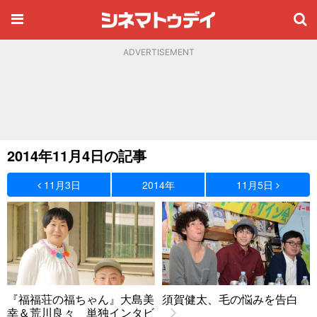
ADVERTISEMENT
2014年11月4日の記事
11月3日
2014年
11月5日
『福福荘の福ちゃん』大島美
須賀健太、毛の悩みを告白
幸＆荒川良々 単独インタビ