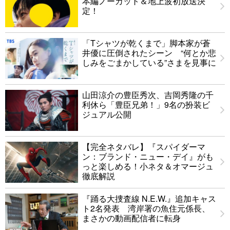
本編ノーカット＆地上波初放送決
定！
「Tシャツが乾くまで」脚本家が蒼
井優に圧倒されたシーン “何とか悲
しみをごまかしている”さまを見事に
山田涼介の豊臣秀次、吉岡秀隆の千
利休ら「豊臣兄弟！」9名の扮装ビ
ジュアル公開
【完全ネタバレ】『スパイダーマ
ン：ブランド・ニュー・デイ』がも
っと楽しめる！小ネタ＆オマージュ
徹底解説
『踊る大捜査線 N.E.W.』追加キャス
ト2名発表 湾岸署の魚住元係長、
まさかの動画配信者に転身