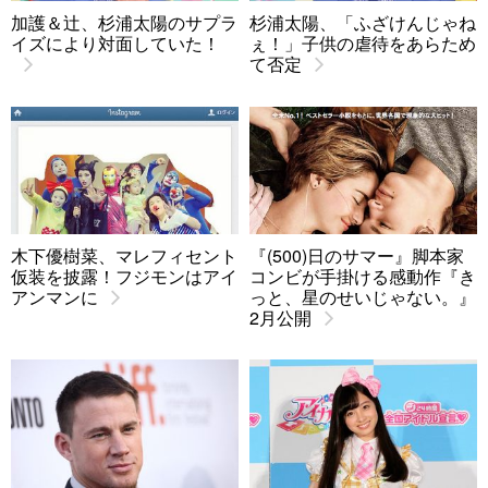
加護＆辻、杉浦太陽のサプラ
杉浦太陽、「ふざけんじゃね
イズにより対面していた！
ぇ！」子供の虐待をあらため
て否定
木下優樹菜、マレフィセント
『(500)日のサマー』脚本家
仮装を披露！フジモンはアイ
コンビが手掛ける感動作『き
アンマンに
っと、星のせいじゃない。』
2月公開