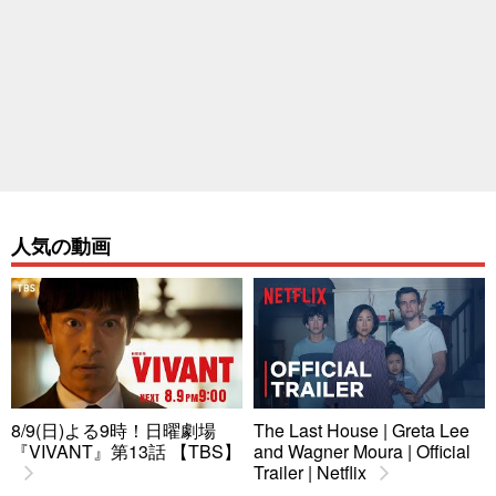
人気の動画
8/9(日)よる9時！日曜劇場
The Last House | Greta Lee
『VIVANT』第13話 【TBS】
and Wagner Moura | Official
Trailer | Netflix