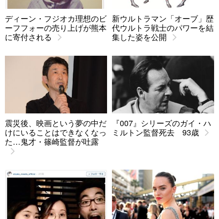
ディーン・フジオカ理想のビ
新ウルトラマン「オーブ」歴
ーフフォーの売り上げが熊本
代ウルトラ戦士のパワーを結
に寄付される
集した姿を公開
震災後、映画という夢の中だ
『007』シリーズのガイ・ハ
けにいることはできなくなっ
ミルトン監督死去 93歳
た…鬼才・篠崎監督が吐露