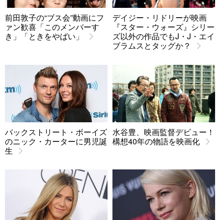
前田敦子の“ブス会”動画にフ
デイジー・リドリーが映画
ァン歓喜「このメンバーす
『スター・ウォーズ』シリー
き」「ときをやばい」
ズ以外の作品でもJ・J・エイ
ブラムスとタッグか？
バックストリート・ボーイズ
水谷豊、映画監督デビュー！
のニック・カーターに男児誕
構想40年の物語を映画化
生