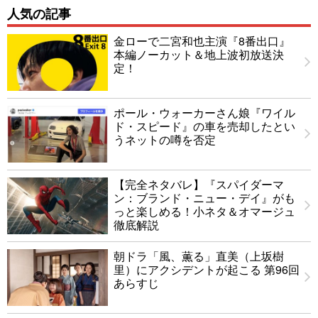
人気の記事
金ローで二宮和也主演『8番出口』
本編ノーカット＆地上波初放送決
定！
ポール・ウォーカーさん娘『ワイル
ド・スピード』の車を売却したとい
うネットの噂を否定
【完全ネタバレ】『スパイダーマ
ン：ブランド・ニュー・デイ』がも
っと楽しめる！小ネタ＆オマージュ
徹底解説
朝ドラ「風、薫る」直美（上坂樹
里）にアクシデントが起こる 第96回
あらすじ