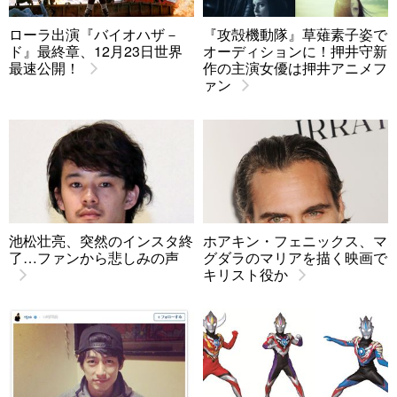
ローラ出演『バイオハザ－
『攻殻機動隊』草薙素子姿で
ド』最終章、12月23日世界
オーディションに！押井守新
最速公開！
作の主演女優は押井アニメフ
ァン
池松壮亮、突然のインスタ終
ホアキン・フェニックス、マ
了…ファンから悲しみの声
グダラのマリアを描く映画で
キリスト役か