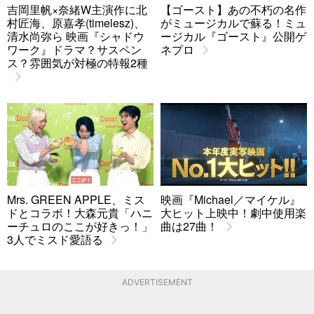
吉岡里帆×奈緒W主演作に北
【ゴースト】あの不朽の名作
村匠海、原嘉孝(timelesz)、
がミュージカルで蘇る！ミュ
清水尚弥ら 映画『シャドウ
ージカル『ゴースト』公開ゲ
ワーク』ドラマ？サスペン
ネプロ
ス？雰囲気が対極の特報2種
Mrs. GREEN APPLE、ミス
映画『Michael／マイケル』
ドとコラボ！大森元貴「ハニ
大ヒット上映中！劇中使用楽
ーチュロのここが好きっ！」
曲は27曲！
3人でミスド愛語る
ADVERTISEMENT