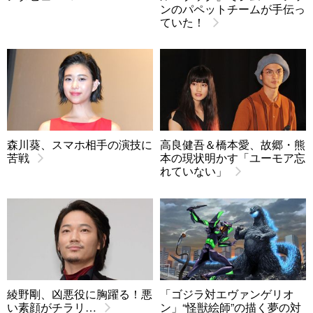
ンのパペットチームが手伝っ
ていた！
森川葵、スマホ相手の演技に
高良健吾＆橋本愛、故郷・熊
苦戦
本の現状明かす「ユーモア忘
れていない」
綾野剛、凶悪役に胸躍る！悪
「ゴジラ対エヴァンゲリオ
い素顔がチラリ…
ン」“怪獣絵師”の描く夢の対