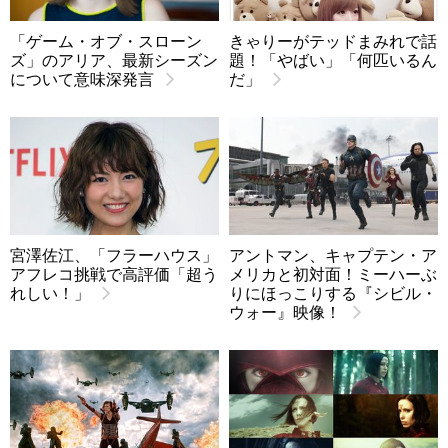
「ゲーム・オブ・スローン
きゃりーがテッドまみれで話
ズ」のアリア、最新シーズン
題！「やばい」「何匹いるん
について意味深発言
だ」
宮澤佐江、「フラーハウス」
アントマン、キャプテン・ア
アフレコ挑戦で高評価「超う
メリカと初対面！ミーハーぶ
れしい！」
りにほっこりする『シビル・
ウォー』映像！