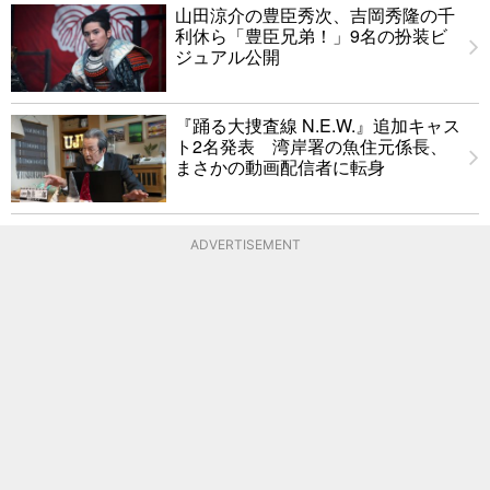
山田涼介の豊臣秀次、吉岡秀隆の千
利休ら「豊臣兄弟！」9名の扮装ビ
ジュアル公開
『踊る大捜査線 N.E.W.』追加キャス
ト2名発表 湾岸署の魚住元係長、
まさかの動画配信者に転身
ADVERTISEMENT