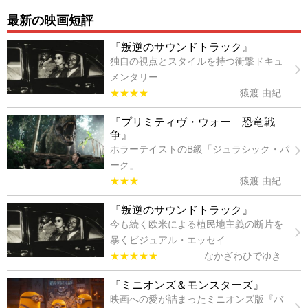
最新の映画短評
『叛逆のサウンドトラック』
独自の視点とスタイルを持つ衝撃ドキュ
メンタリー
★★★★
猿渡 由紀
『プリミティヴ・ウォー 恐竜戦
争』
ホラーテイストのB級「ジュラシック・パ
ーク」
★★★
猿渡 由紀
『叛逆のサウンドトラック』
今も続く欧米による植民地主義の断片を
暴くビジュアル・エッセイ
★★★★★
なかざわひでゆき
『ミニオンズ＆モンスターズ』
映画への愛が詰まったミニオンズ版『バ