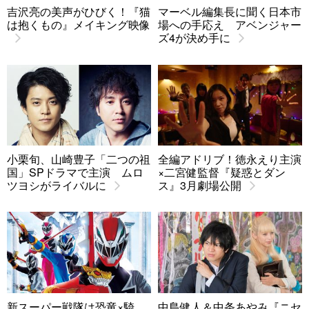
吉沢亮の美声がひびく！『猫
マーベル編集長に聞く日本市
は抱くもの』メイキング映像
場への手応え アベンジャー
ズ4が決め手に
小栗旬、山崎豊子「二つの祖
全編アドリブ！徳永えり主演
国」SPドラマで主演 ムロ
×二宮健監督『疑惑とダン
ツヨシがライバルに
ス』3月劇場公開
新スーパー戦隊は恐竜×騎
中島健人＆中条あやみ『ニセ