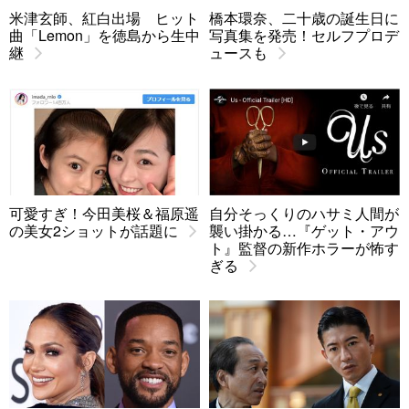
米津玄師、紅白出場 ヒット
橋本環奈、二十歳の誕生日に
曲「Lemon」を徳島から生中
写真集を発売！セルフプロデ
継
ュースも
可愛すぎ！今田美桜＆福原遥
自分そっくりのハサミ人間が
の美女2ショットが話題に
襲い掛かる…『ゲット・アウ
ト』監督の新作ホラーが怖す
ぎる