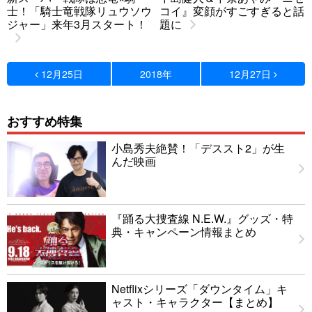
士！「騎士竜戦隊リュウソウ
コイ』変顔がすごすぎると話
ジャー」来年3月スタート！
題に
12月25日
2018年
12月27日
おすすめ特集
小島秀夫絶賛！「デススト2」が生
んだ映画
『踊る大捜査線 N.E.W.』グッズ・特
典・キャンペーン情報まとめ
Netflixシリーズ「ダウンタイム」キ
ャスト・キャラクター【まとめ】