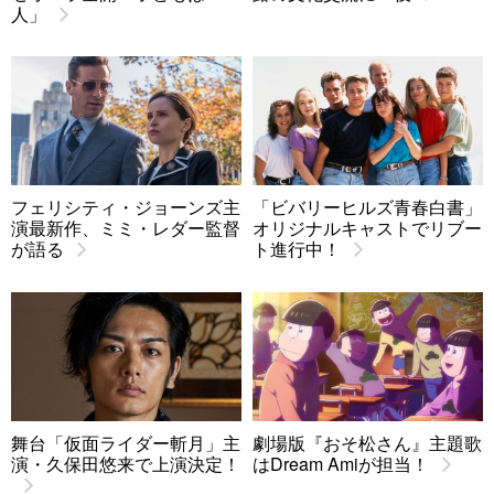
人」
フェリシティ・ジョーンズ主
「ビバリーヒルズ青春白書」
演最新作、ミミ・レダー監督
オリジナルキャストでリブー
が語る
ト進行中！
舞台「仮面ライダー斬月」主
劇場版『おそ松さん』主題歌
演・久保田悠来で上演決定！
はDream Amiが担当！