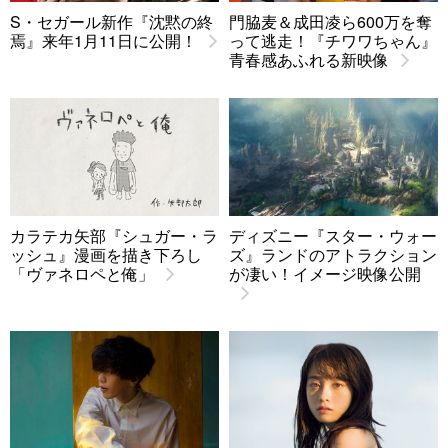
S・セガール新作『沈黙の終
門脇麦＆成田凌ら600万を奪
焉』来年1月11日に公開！
って逃走！『チワワちゃん』
青春感あふれる新映像
カラテカ矢部『シュガー・ラ
ディズニー『スター・ウォー
ッシュ』漫画を描き下ろし
ズ』ランドのアトラクション
「ヴァネロペと俺」
が凄い！イメージ映像公開