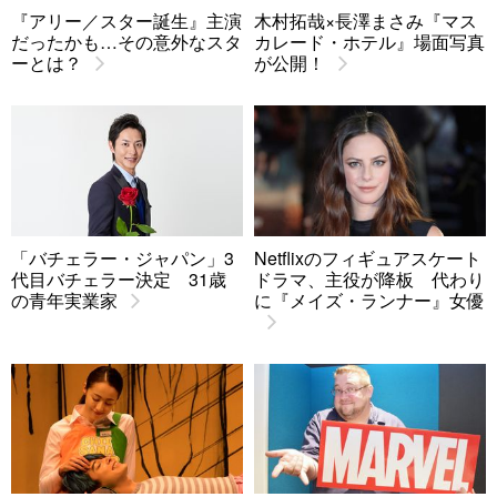
『アリー／スター誕生』主演
木村拓哉×長澤まさみ『マス
だったかも…その意外なスタ
カレード・ホテル』場面写真
ーとは？
が公開！
「バチェラー・ジャパン」3
Netflixのフィギュアスケート
代目バチェラー決定 31歳
ドラマ、主役が降板 代わり
の青年実業家
に『メイズ・ランナー』女優