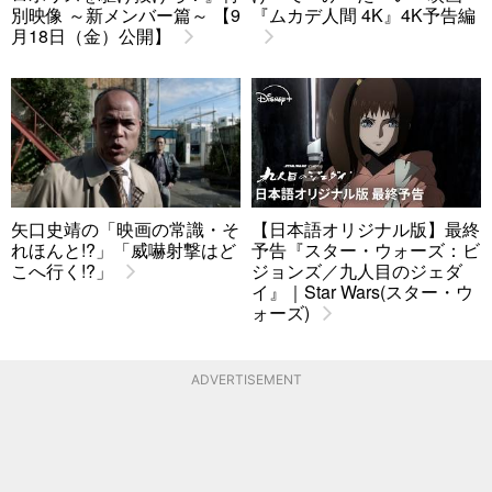
別映像 ～新メンバー篇～ 【9
『ムカデ人間 4K』4K予告編
月18日（金）公開】
矢口史靖の「映画の常識・そ
【日本語オリジナル版】最終
れほんと!?」「威嚇射撃はど
予告『スター・ウォーズ：ビ
こへ行く!?」
ジョンズ／九人目のジェダ
イ』｜Star Wars(スター・ウ
ォーズ)
ADVERTISEMENT