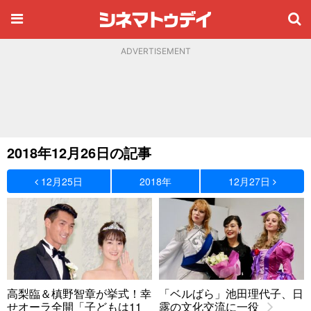
ADVERTISEMENT
2018年12月26日の記事
12月25日
2018年
12月27日
高梨臨＆槙野智章が挙式！幸
「ベルばら」池田理代子、日
せオーラ全開「子どもは11
露の文化交流に一役