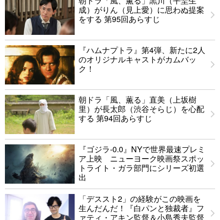
朝ドラ「風、薫る」黒川（平埜生
成）がりん（見上愛）に思わぬ提案
をする 第95回あらすじ
『ハムナプトラ』第4弾、新たに2人
のオリジナルキャストがカムバッ
ク！
朝ドラ「風、薫る」直美（上坂樹
里）が長太郎（渋谷そらじ）を心配
する 第94回あらすじ
『ゴジラ-0.0』NYで世界最速プレミ
ア上映 ニューヨーク映画祭スポッ
トライト・ガラ部門にシリーズ初選
出
「デススト2」の経験がこの映画を
生んだんだ！『白パンと独裁者』フ
ァティ・アキン監督＆小島秀夫監督