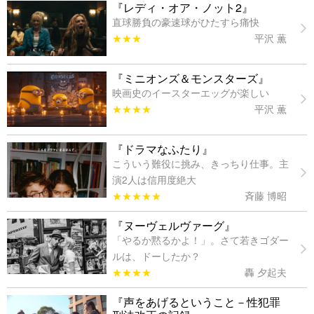
『レディ・オア・ノット2』
直球勝負の豪速球がひたすら痛快
★★★
平沢 薫
『ミニオンズ＆モンスターズ』
映画史のイースターエッグが楽しい
★★★★
平沢 薫
『ドラマなふたり』
こういう難役に挑み、きっちり仕事。主
演2人は信用度絶大
★★★★★
斉藤 博昭
『ヌーヴェルヴァーグ』
「やるか黙るかよ！」。さて若きゴダー
ルは、ドーしたか？
★★★★
轟 夕起夫
『声をあげるということ－性犯罪