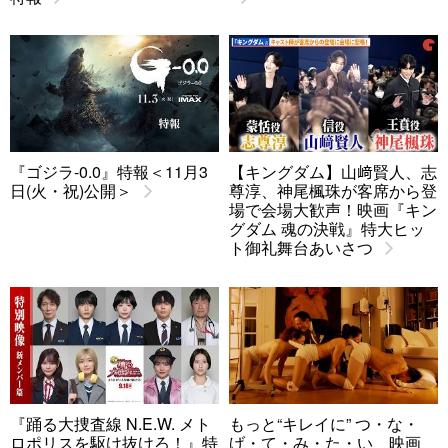
『ゴジラ-0.0』特報＜11月3
【キングダム】山﨑賢人、志
日(火・祝)公開＞
尊淳、神尾楓珠が客席から登
場で会場大歓声！映画『キン
グダム 魂の決戦』特大ヒッ
ト御礼舞台あいさつ
『踊る大捜査線 N.E.W. メト
もっと“キレイに” つ・な・
ロポリスを駆け抜けろ！』特
げ・て・み・た・い 映画