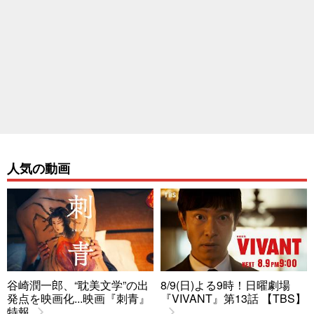
人気の動画
谷崎潤一郎、“耽美文学”の出
8/9(日)よる9時！日曜劇場
発点を映画化...映画『刺青』
『VIVANT』第13話 【TBS】
特報