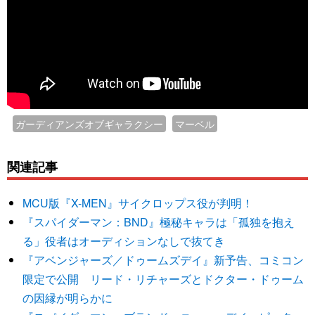
ガーディアンズオブギャラクシー
マーベル
関連記事
MCU版『X-MEN』サイクロップス役が判明！
『スパイダーマン：BND』極秘キャラは「孤独を抱え
る」役者はオーディションなしで抜てき
『アベンジャーズ／ドゥームズデイ』新予告、コミコン
限定で公開 リード・リチャーズとドクター・ドゥーム
の因縁が明らかに