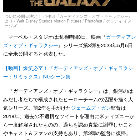
ついに公開日決定！ - 1作目『ガーディアンズ・オブ・ギャラクシー』
より - Walt Disney Studios Motion Pictures / Photofest / ゲッティ イメ
ージズ
マーベル・スタジオは現地時間3日、映画『
ガーディアン
ズ・オブ・ギャラクシー
』シリーズ第3弾を2023年5月5日
に全米公開すると発表した。
【動画】爆笑必至！『ガーディアンズ・オブ・ギャラクシ
ー：リミックス』NGシーン集
『ガーディアンズ・オブ・ギャラクシー』は、銀河のは
みだし者たちで構成されたヒーローチームの活躍を描く人
気シリーズ。前2作を手がけた
ジェームズ・ガン
監督は
2018年、過去の不適切なツイートを理由に米ディズニーか
ら一度解雇されたものの、過ちを認め真摯に謝罪したこと
やキャスト＆ファンの支持もあり、第3弾の監督に復帰。