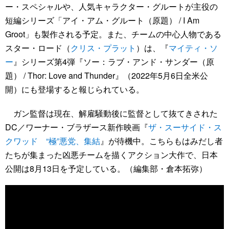
ー・スペシャルや、人気キャラクター・グルートが主役の
短編シリーズ「アイ・アム・グルート（原題） / I Am
Groot」も製作される予定。また、チームの中心人物である
スター・ロード（
クリス・プラット
）は、『
マイティ・ソ
ー
』シリーズ第4弾『ソー：ラブ・アンド・サンダー（原
題） / Thor: Love and Thunder』（2022年5月6日全米公
開）にも登場すると報じられている。
ガン監督は現在、解雇騒動後に監督として抜てきされた
DC／ワーナー・ブラザース新作映画『
ザ・スーサイド・ス
クワッド “極”悪党、集結
』が待機中。こちらもはみだし者
たちが集まった凶悪チームを描くアクション大作で、日本
公開は8月13日を予定している。（編集部・倉本拓弥）