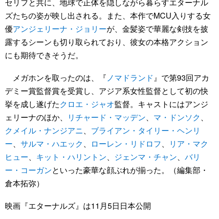
セリフと共に、地球で正体を隠しながら暮らすエターナル
ズたちの姿が映し出される。また、本作でMCU入りする女
優
アンジェリーナ・ジョリー
が、金髪姿で華麗な剣技を披
露するシーンも切り取られており、彼女の本格アクション
にも期待できそうだ。
メガホンを取ったのは、『
ノマドランド
』で第93回アカ
デミー賞監督賞を受賞し、アジア系女性監督として初の快
挙を成し遂げた
クロエ・ジャオ
監督。キャストにはアンジ
ェリーナのほか、
リチャード・マッデン
、
マ・ドンソク
、
クメイル・ナンジアニ
、
ブライアン・タイリー・ヘンリ
ー
、
サルマ・ハエック
、
ローレン・リドロフ
、
リア・マク
ヒュー
、
キット・ハリントン
、
ジェンマ・チャン
、
バリ
ー・コーガン
といった豪華な顔ぶれが揃った。（編集部・
倉本拓弥）
映画『エターナルズ』は11月5日日本公開