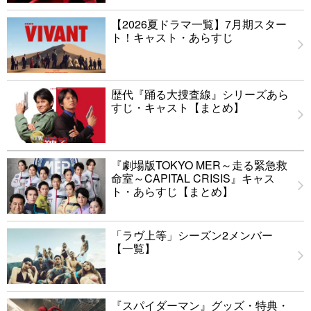
【2026夏ドラマ一覧】7月期スター
ト！キャスト・あらすじ
歴代『踊る大捜査線』シリーズあら
すじ・キャスト【まとめ】
『劇場版TOKYO MER～走る緊急救
命室～CAPITAL CRISIS』キャス
ト・あらすじ【まとめ】
「ラヴ上等」シーズン2メンバー
【一覧】
『スパイダーマン』グッズ・特典・