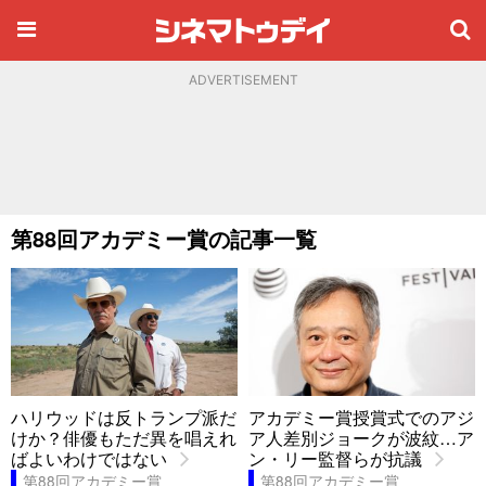
ADVERTISEMENT
第88回アカデミー賞の記事一覧
ハリウッドは反トランプ派だ
アカデミー賞授賞式でのアジ
けか？俳優もただ異を唱えれ
ア人差別ジョークが波紋…ア
ばよいわけではない
ン・リー監督らが抗議
第88回アカデミー賞
第88回アカデミー賞