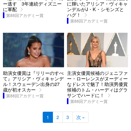
ー逃す 3年連続ディズニー
に輝いたアリシア・ヴィキャ
に軍配
ンデルがJ・K・シモンズと
ハグ！
第88回アカデミー賞
第88回アカデミー賞
助演女優賞は『リリーのすべ
主演女優賞候補のジェニファ
て』アリシア・ヴィキャンデ
ー・ローレンスがヌーディー
ル！スウェーデン出身の27
なドレスで魅了！助演男優賞
歳が初オスカー
候補のトム・ハーディはグラ
サンでハードに！
第88回アカデミー賞
第88回アカデミー賞
1
2
3
次 »