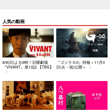
人気の動画
8/9(日)よる9時！日曜劇場
『ゴジラ-0.0』特報＜11月3
『VIVANT』第13話 【TBS】
日(火・祝)公開＞