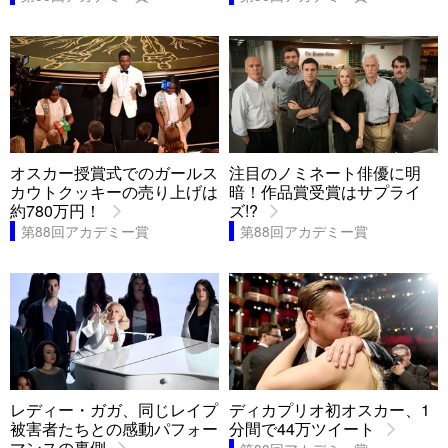
オスカー授賞式でのガールス
注目のノミネート俳優に明
カウトクッキーの売り上げは
暗！作品賞受賞はサプライ
約780万円！
ズ!?
第88回アカデミー賞
第88回アカデミー賞
レディー・ガガ、同じレイプ
ディカプリオ初オスカー、1
被害者たちとの感動パフォー
分間で44万ツイート
マンスの裏側