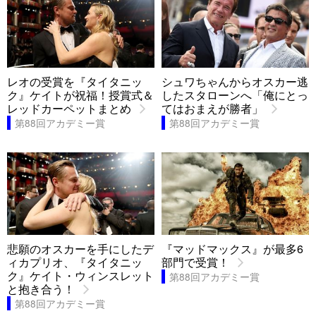
レオの受賞を『タイタニッ
シュワちゃんからオスカー逃
ク』ケイトが祝福！授賞式＆
したスタローンへ「俺にとっ
レッドカーペットまとめ
てはおまえが勝者」
第88回アカデミー賞
第88回アカデミー賞
悲願のオスカーを手にしたデ
『マッドマックス』が最多6
ィカプリオ、『タイタニッ
部門で受賞！
ク』ケイト・ウィンスレット
第88回アカデミー賞
と抱き合う！
第88回アカデミー賞