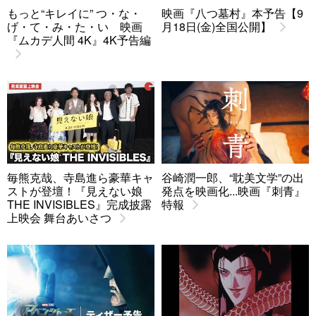
もっと“キレイに” つ・な・
映画『八つ墓村』本予告【9
げ・て・み・た・い 映画
月18日(金)全国公開】
『ムカデ人間 4K』4K予告編
毎熊克哉、寺島進ら豪華キャ
谷崎潤一郎、“耽美文学”の出
ストが登壇！『見えない娘
発点を映画化...映画『刺青』
THE INVISIBLES』完成披露
特報
上映会 舞台あいさつ