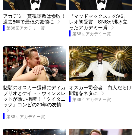
アカデミー賞視聴数は惨敗！
『マッドマックス』のV6、
過去8年で最低の数値に
レオ初受賞 SNSが沸き立
ったアカデミー賞
第88回アカデミー賞
第88回アカデミー賞
悲願のオスカー獲得にディカ
オスカー司会者、白人だらけ
プリオとケイト・ウィンスレ
問題をネタに
ットが熱い抱擁！『タイタニ
第88回アカデミー賞
ック』コンビの20年の友情
第88回アカデミー賞