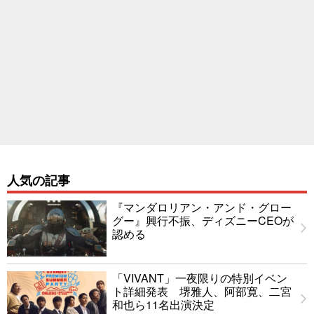
人気の記事
『マンダロリアン・アンド・グロー
グー』興行不振、ディズニーCEOが
認める
「VIVANT」一夜限りの特別イベン
ト詳細発表 堺雅人、阿部寛、二宮
和也ら11名出演決定