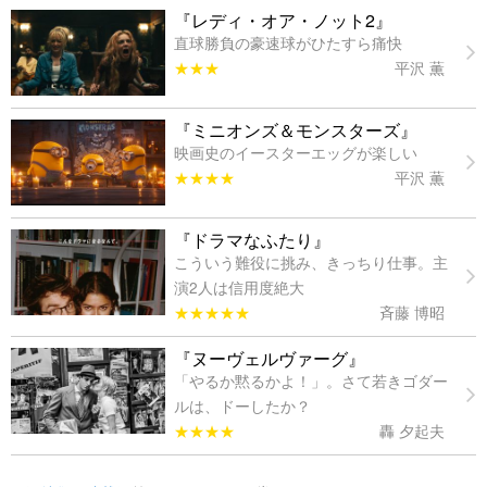
『レディ・オア・ノット2』
直球勝負の豪速球がひたすら痛快
★★★
平沢 薫
『ミニオンズ＆モンスターズ』
映画史のイースターエッグが楽しい
★★★★
平沢 薫
『ドラマなふたり』
こういう難役に挑み、きっちり仕事。主
演2人は信用度絶大
★★★★★
斉藤 博昭
『ヌーヴェルヴァーグ』
「やるか黙るかよ！」。さて若きゴダー
ルは、ドーしたか？
★★★★
轟 夕起夫