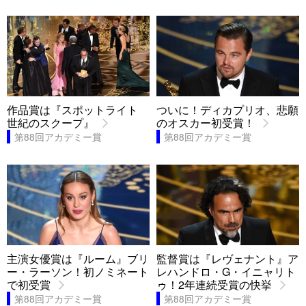
作品賞は『スポットライト
ついに！ディカプリオ、悲願
世紀のスクープ』
のオスカー初受賞！
第88回アカデミー賞
第88回アカデミー賞
主演女優賞は『ルーム』ブリ
監督賞は『レヴェナント』ア
ー・ラーソン！初ノミネート
レハンドロ・G・イニャリト
で初受賞
ゥ！2年連続受賞の快挙
第88回アカデミー賞
第88回アカデミー賞