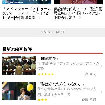
「アベンジャーズ／ドゥーム
伝説的時代劇アニメ『獣兵衛
ズデイ」ティザー予告｜12
忍風帖』4K全国リバイバル
月18日[金] 劇場公開
上映が決定！
ADVERTISEMENT
最新の映画短評
『開戦前夜』
“日本論”を示すディスカッションアクトの
傑作
★★★★★
森 直人
『私はあなたを知らない、』
孤独な青年が掴んだささやかな幸せと悲
劇。最適なキャストで
★★★
斉藤 博昭