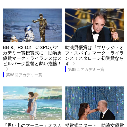
BB-8、R2-D2、C-3POがア
助演男優賞は『ブリッジ・オ
カデミー賞授賞式に！助演男
ブ・スパイ』マーク・ライラ
優賞マーク・ライランスはス
ンス！スタローン初受賞なら
ピルバーグ監督と熱い抱擁！
ず
第88回アカデミー賞
第88回アカデミー賞
『思い出のマーニー』オスカ
授賞式スタート！助演女優賞