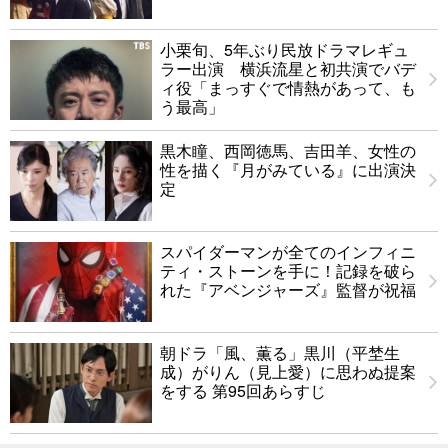
小栗旬、5年ぶり民放ドラマレギュ
ラー出演 横浜流星と初共演でバデ
ィ役「まっすぐで情熱があって、も
う最高」
黒木瞳、西岡徳馬、吉田羊、女性の
性を描く『月がみている』に出演決
定
スパイダーマンが全てのインフィニ
ティ・ストーンを手に！記録を破ら
れた『アベンジャーズ』監督が祝福
朝ドラ「風、薫る」黒川（平埜生
成）がりん（見上愛）に思わぬ提案
をする 第95回あらすじ