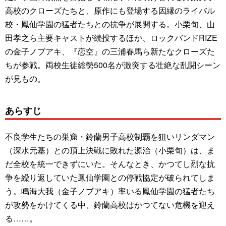
高校のクローズたちと、原作にも登場する因縁のライバル
校・鳳仙学園の猛者たちとの抗争が展開する。小栗旬、山
田孝之ら主要キャストが続投するほか、ロックバンドRIZE
の金子ノブアキ、『恋空』の三浦春馬ら新たなクローズた
ちが参戦。両校生徒総勢500名が激突する壮絶な乱闘シーン
が見もの。
あらすじ
不良学生たちの巣窟・鈴蘭男子高校制覇を狙いリンダマン
（深水元基）との頂上決戦に敗れた源治（小栗旬）は、ま
だ全校を統一できずにいた。そんなとき、かつてし烈な抗
争を繰り返していた鳳仙学園との停戦協定が破られてしま
う。鳴海大我（金子ノブアキ）率いる鳳仙学園の猛者たち
が攻勢をかけてくる中、鈴蘭高校はかつてない危機を迎え
る……。