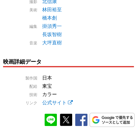
北信康
撮影
林田裕至
美術
橋本創
掛須秀一
編集
長坂智樹
大坪直樹
音楽
映画詳細データ
日本
製作国
東宝
配給
カラー
技術
公式サイト
リンク