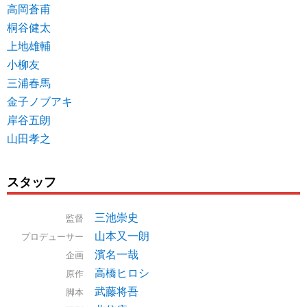
高岡蒼甫
桐谷健太
上地雄輔
小柳友
三浦春馬
金子ノブアキ
岸谷五朗
山田孝之
スタッフ
三池崇史
監督
山本又一朗
プロデューサー
濱名一哉
企画
高橋ヒロシ
原作
武藤将吾
脚本