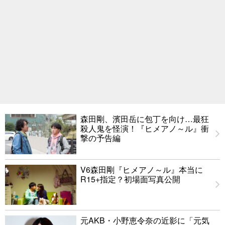
森田剛、濱田岳に包丁を向け…最狂
殺人鬼を怪演！『ヒメアノ～ル』衝
撃の予告編
V6森田剛『ヒメアノ～ル』本当に
R15+指定？初場面写真公開
元AKB・小野恵令奈の近影に「元気