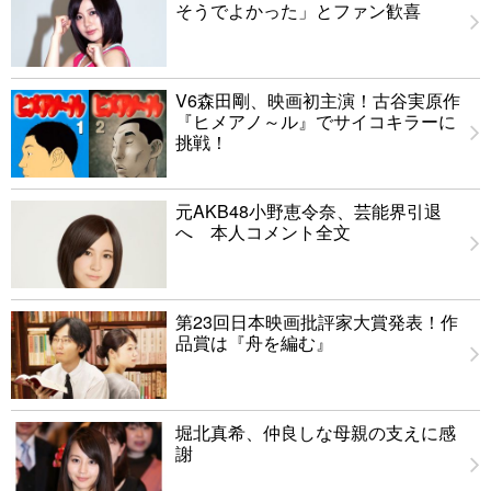
そうでよかった」とファン歓喜
V6森田剛、映画初主演！古谷実原作
『ヒメアノ～ル』でサイコキラーに
挑戦！
元AKB48小野恵令奈、芸能界引退
へ 本人コメント全文
第23回日本映画批評家大賞発表！作
品賞は『舟を編む』
堀北真希、仲良しな母親の支えに感
謝