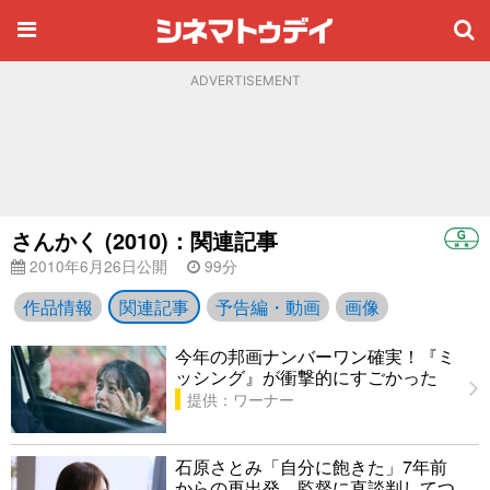
ADVERTISEMENT
さんかく (2010)：関連記事
2010年6月26日公開
99分
作品情報
関連記事
予告編・動画
画像
今年の邦画ナンバーワン確実！『ミ
ッシング』が衝撃的にすごかった
提供：ワーナー
石原さとみ「自分に飽きた」7年前
からの再出発 監督に直談判してつ