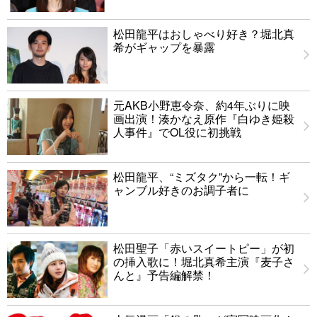
松田龍平はおしゃべり好き？堀北真
希がギャップを暴露
元AKB小野恵令奈、約4年ぶりに映
画出演！湊かなえ原作『白ゆき姫殺
人事件』でOL役に初挑戦
松田龍平、“ミズタク”から一転！ギ
ャンブル好きのお調子者に
松田聖子「赤いスイートピー」が初
の挿入歌に！堀北真希主演『麦子さ
んと』予告編解禁！