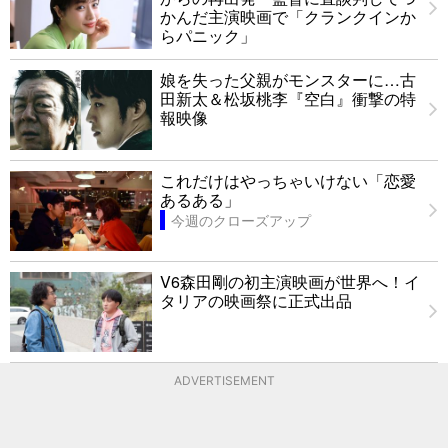
かんだ主演映画で「クランクインか
らパニック」
娘を失った父親がモンスターに…古
田新太＆松坂桃李『空白』衝撃の特
報映像
これだけはやっちゃいけない「恋愛
あるある」
今週のクローズアップ
V6森田剛の初主演映画が世界へ！イ
タリアの映画祭に正式出品
ADVERTISEMENT