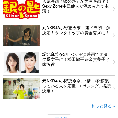
人気漫画「銀の匙」が実写映画化！
Sexy Zone中島健人が泥まみれで主
演！
元AKB48小野恵令奈、連ドラ初主演
決定！タンクトップの賞金稼ぎに！
堀北真希が2年ぶり主演映画でオタ
ク系女子に！松田龍平＆余貴美子と
家族役
元AKB48小野恵令奈、“精一杯”頑張
っている人を応援 3rdシングル発売
決定！
もっと見る »