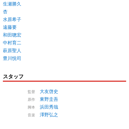
生瀬勝久
杏
水原希子
遠藤要
和田聰宏
中村育二
萩原聖人
豊川悦司
スタッフ
大友啓史
監督
東野圭吾
原作
浜田秀哉
脚本
澤野弘之
音楽