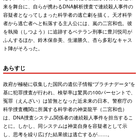
来を舞台に、自らが携わるDNA解析捜査で連続殺人事件の
容疑者となってしまった科学者の逃亡劇を描く。天才科学
者から逃亡者へと転落する主人公には、嵐の二宮和也。彼
を執拗（しつよう）に追跡するベテラン刑事に豊川悦司が
ふんするほか、鈴木保奈美、生瀬勝久、杏ら多彩なキャス
ト陣がそろった。
あらすじ
政府が極秘に収集した国民の遺伝子情報“プラチナデータ”を
基に犯罪捜査が行われ、検挙率は驚異の100パーセントで、
冤罪（えんざい）は皆無となった近未来の日本。警察庁の
科学捜査機関に所属する科学者の神楽龍平（二宮和也）
は、DNA捜査システム関係者の連続殺人事件を担当するこ
とに。しかし、同システムは神楽自身を容疑者として示
し、思考を繰り広げた結果彼は逃亡するが……。