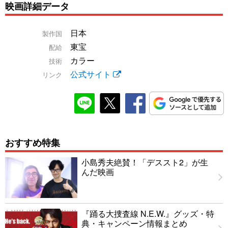
映画詳細データ
日本
製作国
東宝
配給
カラー
技術
公式サイト
リンク
おすすめ特集
小島秀夫絶賛！「デススト2」が生
んだ映画
『踊る大捜査線 N.E.W.』グッズ・特
典・キャンペーン情報まとめ