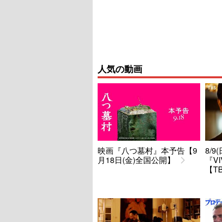
人気の動画
映画『八つ墓村』本予告【9
8/
月18日(金)全国公開】
『V
【T