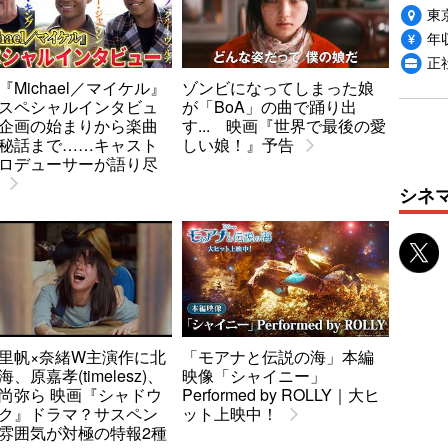
東
年収
正
『Michael／マイケル』
ゾンビになってしまった娘
スペシャルインタビュ
が「BoA」の曲で踊り出
企画の始まりから楽曲
す... 映画『世界で最後の愛
秘話まで……キャスト
しい娘！』予告
ロデューサーが語り尽
シネ
里帆×奈緒W主演作に北
「モアナと伝説の海」本編
、原嘉孝(timelesz)、
映像「シャイニー」
尚弥ら 映画『シャドウ
Performed by ROLLY｜大ヒ
ク』ドラマ？サスペン
ット上映中！
雰囲気が対極の特報2種