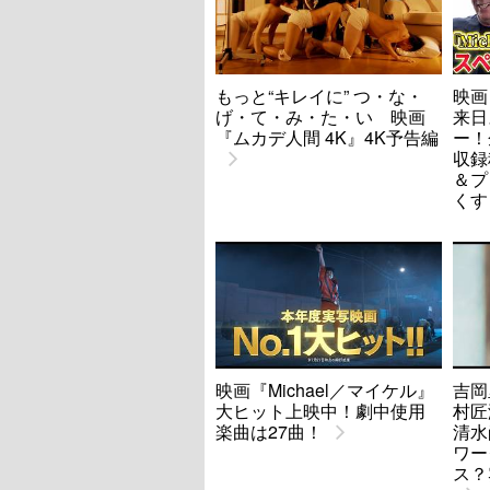
もっと“キレイに” つ・な・
映画
げ・て・み・た・い 映画
来日
『ムカデ人間 4K』4K予告編
ー！
収録
＆プ
くす
映画『Michael／マイケル』
吉岡
大ヒット上映中！劇中使用
村匠海
楽曲は27曲！
清水
ワー
ス？