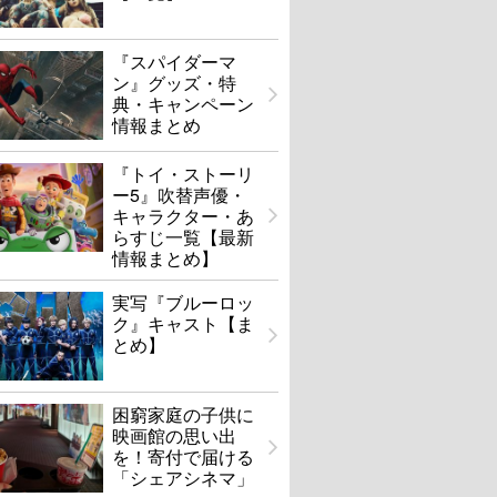
『スパイダーマ
ン』グッズ・特
典・キャンペーン
情報まとめ
『トイ・ストーリ
ー5』吹替声優・
キャラクター・あ
らすじ一覧【最新
情報まとめ】
実写『ブルーロッ
ク』キャスト【ま
とめ】
困窮家庭の子供に
映画館の思い出
を！寄付で届ける
「シェアシネマ」