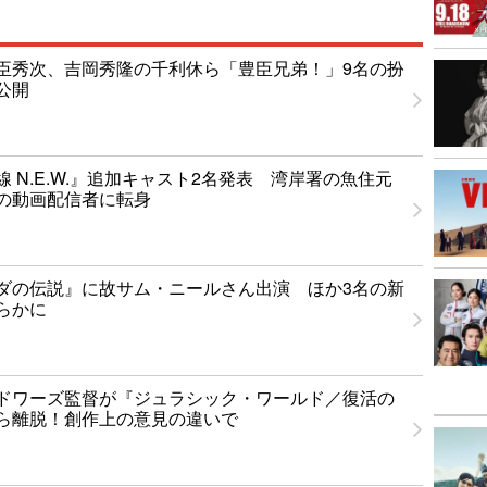
臣秀次、吉岡秀隆の千利休ら「豊臣兄弟！」9名の扮
公開
 N.E.W.』追加キャスト2名発表 湾岸署の魚住元
の動画配信者に転身
ダの伝説』に故サム・ニールさん出演 ほか3名の新
らかに
ドワーズ監督が『ジュラシック・ワールド／復活の
ら離脱！創作上の意見の違いで