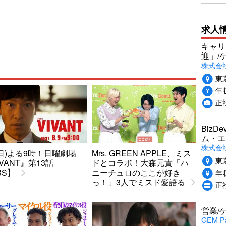
求人
キャリ
迎」/
株式会
東
年収
正
Biz
ム・エ
株式会社P
9(日)よる9時！日曜劇場
Mrs. GREEN APPLE、ミス
東
IVANT』第13話
ドとコラボ！大森元貴「ハ
BS】
ニーチュロのここが好き
年収
っ！」3人でミスド愛語る
正
営業/
GEM P