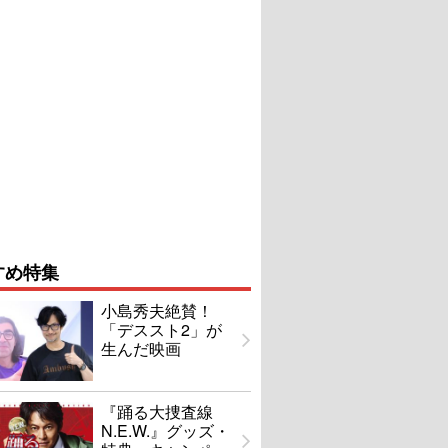
すめ特集
小島秀夫絶賛！
「デススト2」が
生んだ映画
『踊る大捜査線
N.E.W.』グッズ・