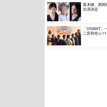
黒木瞳、西岡
出演決定
「VIVAN
二宮和也ら1