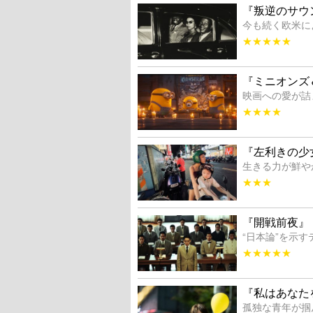
『叛逆のサウ
今も続く欧米に
★★★★★
『ミニオンズ
映画への愛が詰
★★★★
『左利きの少
生きる力が鮮や
★★★
『開戦前夜』
“日本論”を示
★★★★★
『私はあなた
孤独な青年が掴