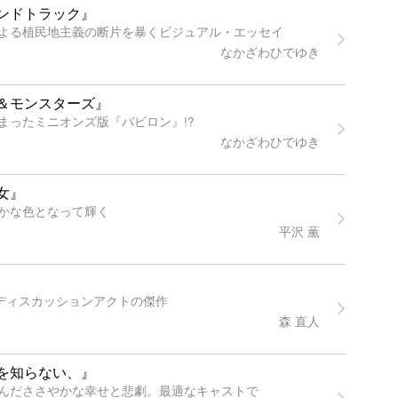
ンドトラック』
よる植民地主義の断片を暴くビジュアル・エッセイ
なかざわひでゆき
＆モンスターズ』
まったミニオンズ版『バビロン』!?
なかざわひでゆき
女』
かな色となって輝く
平沢 薫
すディスカッションアクトの傑作
森 直人
を知らない、』
んだささやかな幸せと悲劇。最適なキャストで