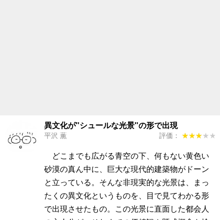
異文化が"シュールな光景"の形で出現
平沢 薫
評価：
★★★★★
★★★★★
どこまでも広がる青空の下、何もない黄色い
砂漠の真ん中に、巨大な現代的建築物がドーン
と立っている。そんな非現実的な光景は、まっ
たくの異文化というものを、目で見てわかる形
で出現させたもの。この光景に直面した都会人