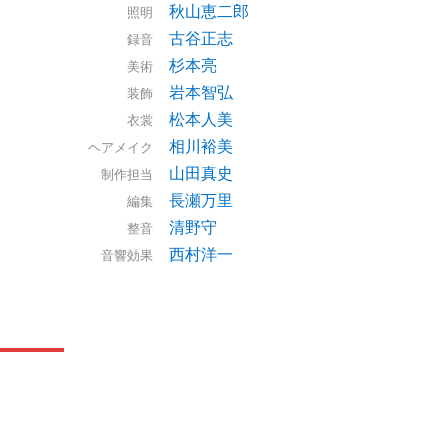
秋山恵二郎
照明
古谷正志
録音
杉本亮
美術
岩本智弘
装飾
松本人美
衣裳
相川裕美
ヘアメイク
山田真史
制作担当
長瀬万里
編集
清野守
整音
西村洋一
音響効果