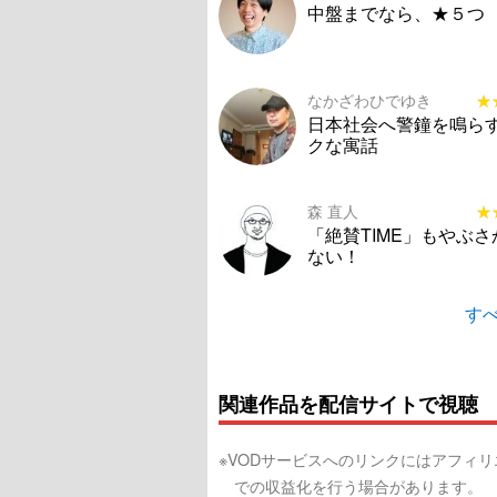
中盤までなら、★５つ
なかざわひでゆき
★
★
日本社会へ警鐘を鳴ら
クな寓話
森 直人
★
★
「絶賛TIME」もやぶ
ない！
すべ
関連作品を配信サイトで視聴
※VODサービスへのリンクにはアフィ
での収益化を行う場合があります。