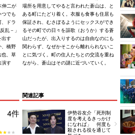
木伸二が
場所を用意してやると言われた蒼山は、と
いつでも
ある町にたどり着く。衣服も食事も住居も
河、ドラ
保証され、むさぼるようにセックスができ
の反乱－」
るその町での日々を謳歌（おうか）する蒼
を出す
山だったが、出入りするのは自由なのにも
か、橋野
関わらず、なぜかそこから離れられないこ
祐也、草
とに気づく。町の住人たちとの交流を重ね
出演す
ながら、蒼山はその謎に近づいていく。
関連記事
4
件
伊勢谷友介「死刑制
度を考えるきっかけ
になれば」 何度も
殺される役を通じて
★★★★
★★★★