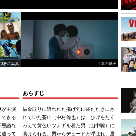
3枚の写真
1本の動画
あらすじ
也が主演
借金取りに追われた揚げ句に袋たたきにさ
りできる
れていた蒼山（中村倫也）は、ひげをたく
不思議な
わえて黄色いツナギを着た男（山中聡）に
に迫って
助けられる。男からデュードと呼ばれ、居