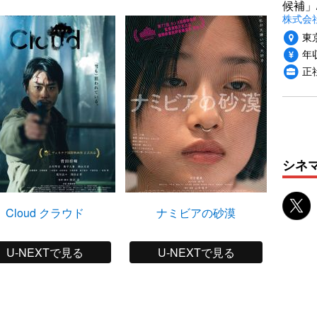
候補」
株式会社
東
年収
正
シネ
Cloud クラウド
ナミビアの砂漠
わ
U-NEXTで見る
U-NEXTで見る