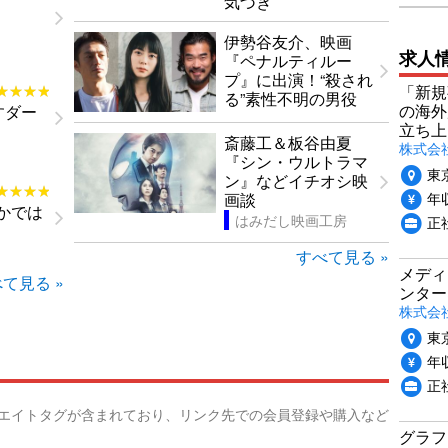
気づき
伊勢谷友介、映画
求人
『ペナルティルー
プ』に出演！“殺され
★★★★
★★★★
「新規
る”素性不明の男役
の海外
すダー
立ち上
斎藤工＆板谷由夏
株式会社P
『シン・ウルトラマ
東
ン』などイチオシ映
★★★★
★★★★
年収
画談
さかでは
はみだし映画工房
正社
すべて見る »
メディ
て見る »
ンター
株式会
東
年収
正
リエイトタグが含まれており、リンク先での会員登録や購入など
グラフ