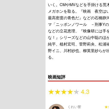
いく。CMやMVなどを手掛ける荒
メガホンを取る。『映画 夜空は
最高密度の青色だ』などの石橋静
マ「ニッポンノワール －刑事Y
などの立花恵理、『映像研には手
な！』シリーズなどの山中聡のほ
純平、植村宏司、菅野莉央、松浦
野イニ、川村紗也、柳英里紗らが
る。
映画短評
★★★★★
★★★★★
4.3
くれい響
★
★