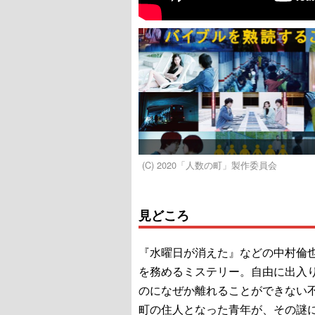
(C) 2020「人数の町」製作委員会
見どころ
『水曜日が消えた』などの中村倫
を務めるミステリー。自由に出入
のになぜか離れることができない
町の住人となった青年が、その謎