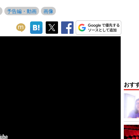
予告編・動画
画像
おす