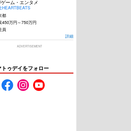
/ゲーム・エンタメ
HEARTBEATS
京都
450万円～750万円
社員
詳細
ADVERTISEMENT
マトゥデイをフォロー
たくしどもは。
劇場版 SPY×FAMILY
CODE: White
U-NEXTで見る
U-NEXTで見る