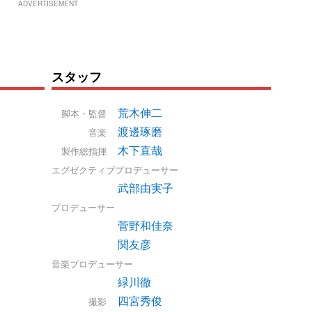
ADVERTISEMENT
スタッフ
荒木伸二
脚本・監督
渡邊琢磨
音楽
木下直哉
製作総指揮
エグゼクティブプロデューサー
武部由実子
プロデューサー
菅野和佳奈
関友彦
音楽プロデューサー
緑川徹
四宮秀俊
撮影