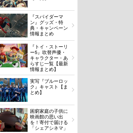
『スパイダーマ
ン』グッズ・特
典・キャンペーン
情報まとめ
『トイ・ストーリ
ー5』吹替声優・
キャラクター・あ
らすじ一覧【最新
情報まとめ】
実写『ブルーロッ
ク』キャスト【ま
とめ】
困窮家庭の子供に
映画館の思い出
を！寄付で届ける
「シェアシネマ」