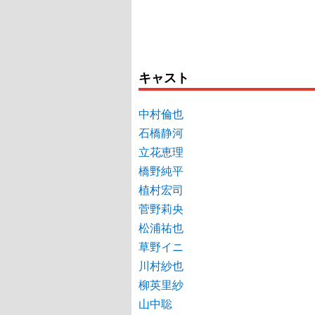
キャスト
中村倫也
石橋静河
立花恵理
橋野純平
植村宏司
菅野莉央
松浦祐也
草野イニ
川村紗也
柳英里紗
山中聡