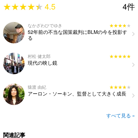
★★★★★
★★★★★
4.5
4
件
なかざわひでゆき
★★★★★
★★★★★
52年前の不当な国策裁判にBLMの今を投影す
る
村松 健太郎
★★★★★
★★★★★
現代の映し鏡
猿渡 由紀
★★★★★
★★★★★
アーロン・ソーキン、監督として大きく成長
すべて見る »
関連記事