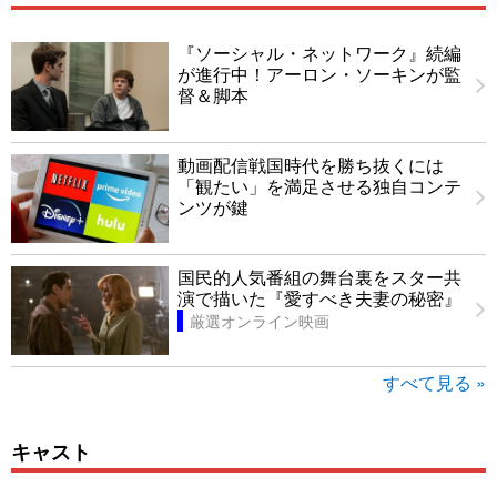
『ソーシャル・ネットワーク』続編
が進行中！アーロン・ソーキンが監
督＆脚本
動画配信戦国時代を勝ち抜くには
「観たい」を満足させる独自コンテ
ンツが鍵
国民的人気番組の舞台裏をスター共
演で描いた『愛すべき夫妻の秘密』
厳選オンライン映画
すべて見る »
キャスト