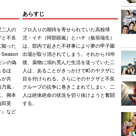
あらすじ
児二人の
プロ入りの期待を寄せられていた高校球
ザと不良
児・イチ（阿部顕嵐）とハチ（板垣瑞生）
に陥った
は、部内で起きた不祥事により夢の甲子園
eason
出場が取り消されてしまう。それから10年
モンの偽
後、薬物に溺れ荒んだ生活を送っていた二
じるほ
人は、あることがきっかけで町のヤクザに
らが共
目を付けられる。さらにそのヤクザと不良
南乃風」
グループの抗争に巻きこまれてしまい、二
二、脚本
人は絶体絶命の状況を切り抜けようと奮闘
内田英
する。
ィ』など