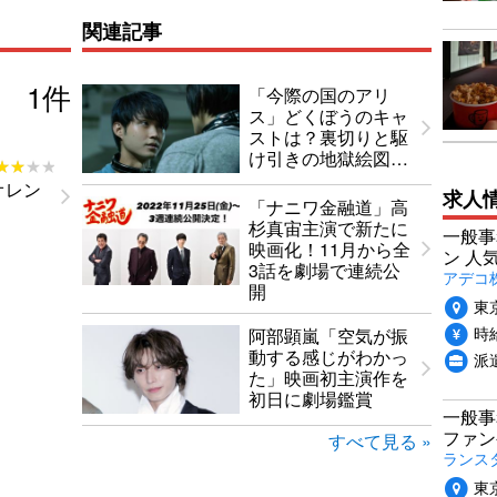
関連記事
1
件
「今際の国のアリ
ス」どくぼうのキャ
ストは？裏切りと駆
け引きの地獄絵図…
★★★★
★★★★
オレン
求人
「ナニワ金融道」高
杉真宙主演で新たに
一般事
映画化！11月から全
ン 人
3話を劇場で連続公
アデコ
開
東
時給
阿部顕嵐「空気が振
動する感じがわかっ
派
た」映画初主演作を
初日に劇場鑑賞
一般事
ファン
すべて見る »
ランス
東