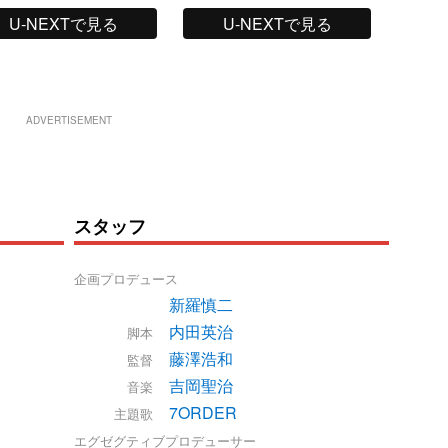
U-NEXTで見る
U-NEXTで見る
ADVERTISEMENT
スタッフ
企画プロデュース
新羅慎二
内田英治
脚本
藤澤浩和
監督
吉岡聖治
音楽
7ORDER
主題歌
エグゼグティブプロデューサー