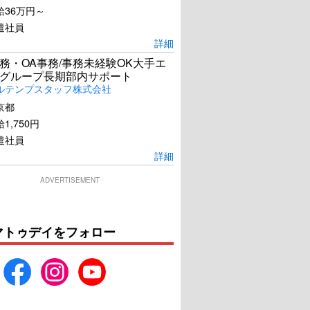
給36万円～
遣社員
詳細
務・OA事務/事務未経験OK大手エ
グループ長期部内サポート
ルテンプスタッフ株式会社
京都
1,750円
遣社員
詳細
ADVERTISEMENT
マトゥデイをフォロー
身代わり忠臣蔵
サイレントラブ