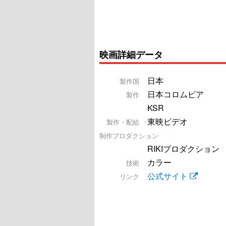
映画詳細データ
日本
製作国
日本コロムビア
製作
KSR
東映ビデオ
製作・配給
制作プロダクション
RIKIプロダクション
カラー
技術
公式サイト
リンク