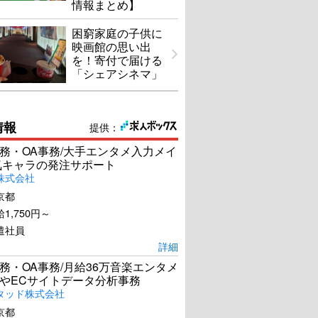
情報まとめ】
困窮家庭の子供に
映画館の思い出
を！寄付で届ける
「シェアシネマ」
情報
提供：
務・OA事務/大手エンタメ入力メイ
気キャラの発注サポート
株式会社
京都
1,750円～
遣社員
詳細
務・OA事務/月給36万音楽エンタメ
やECサイトデータ分析事務
タッド株式会社
京都