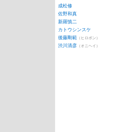
成松修
佐野和真
新羅慎二
カトウシンスケ
後藤剛範
（ヒロポン）
渋川清彦
（オニヘイ）