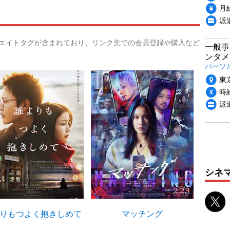
月
派
リエイトタグが含まれており、リンク先での会員登録や購入など
一般事
ンタメ
パーソ
東
時給
派
シネ
りもつよく抱きしめて
マッチング