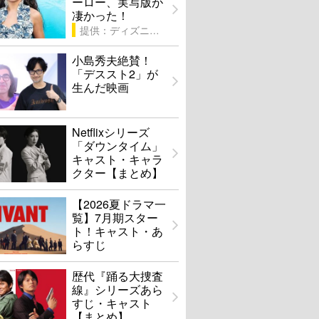
ーロー、実写版が
凄かった！
提供：ディズニー
小島秀夫絶賛！
「デススト2」が
生んだ映画
Netflixシリーズ
「ダウンタイム」
キャスト・キャラ
クター【まとめ】
【2026夏ドラマ一
覧】7月期スター
ト！キャスト・あ
らすじ
歴代『踊る大捜査
線』シリーズあら
すじ・キャスト
【まとめ】