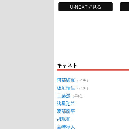
U-NEXTで見る
キャスト
阿部顕嵐
（イチ）
板垣瑞生
（ハチ）
工藤遥
（早紀）
諸星翔希
渡部龍平
趙珉和
宮崎秋人