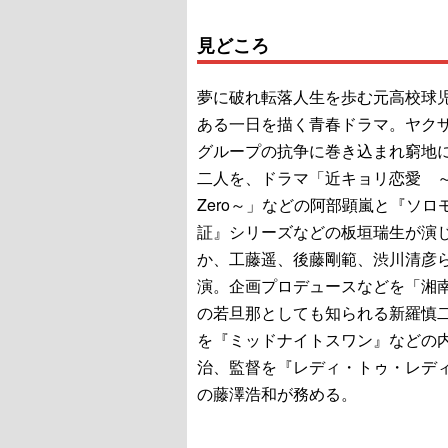
見どころ
夢に破れ転落人生を歩む元高校球
ある一日を描く青春ドラマ。ヤク
グループの抗争に巻き込まれ窮地
二人を、ドラマ「近キョリ恋愛 ～S
Zero～」などの阿部顕嵐と『ソロ
証』シリーズなどの板垣瑞生が演
か、工藤遥、後藤剛範、渋川清彦
演。企画プロデュースなどを「湘
の若旦那としても知られる新羅慎
を『ミッドナイトスワン』などの
治、監督を『レディ・トゥ・レデ
の藤澤浩和が務める。