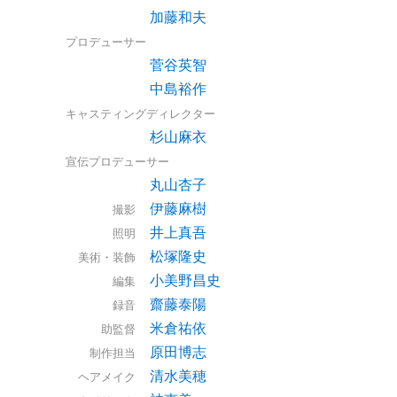
加藤和夫
プロデューサー
菅谷英智
中島裕作
キャスティングディレクター
杉山麻衣
宣伝プロデューサー
丸山杏子
伊藤麻樹
撮影
井上真吾
照明
松塚隆史
美術・装飾
小美野昌史
編集
齋藤泰陽
録音
米倉祐依
助監督
原田博志
制作担当
清水美穂
ヘアメイク