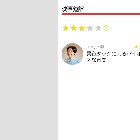
映画短評
★★★★★
★★★★★
3
くれい響
★
★
異色タッグによるバイ
スな青春