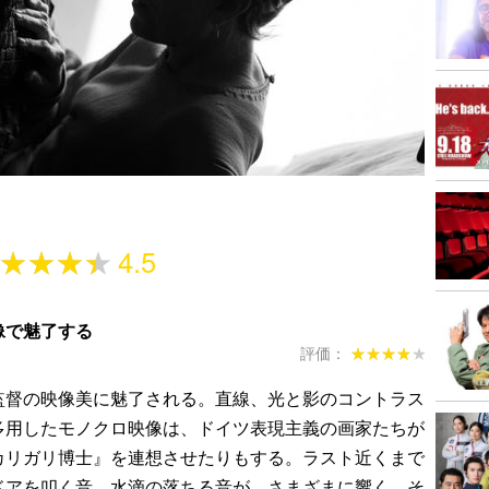
★★★★
★★★★
4.5
像で魅了する
評価：
★★★★★
★★★★★
督の映像美に魅了される。直線、光と影のコントラス
多用したモノクロ映像は、ドイツ表現主義の画家たちが
カリガリ博士』を連想させたりもする。ラスト近くまで
ドアを叩く音、水滴の落ちる音が、さまざまに響く。そ