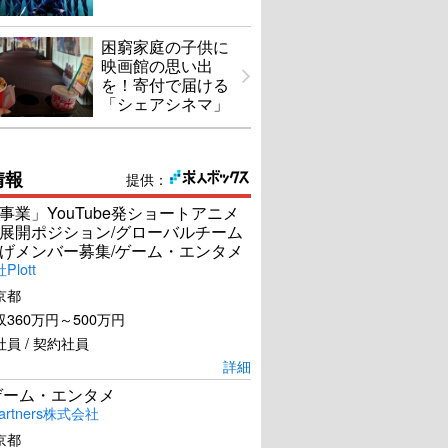
困窮家庭の子供に
映画館の思い出
を！寄付で届ける
「シェアシネマ」
情報
提供：
事業」YouTube発ショートアニメ
展開ポジション/グローバルチーム
げメンバー募集/ゲーム・エンタメ
lott
京都
360万円～500万円
員 / 契約社員
詳細
ゲーム・エンタメ
artners株式会社
京都