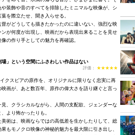
色や装飾や音のすべてを排除したミニマルな映像が、シ
言葉を際立たせ、聞き入らせる。
督がどうしても描きたかったのに違いない、強烈な映
ーンが何度が出現し、映画だから表現出来ることを見せ
映像の作り手としての魅力を再確認。
劇場」という空間にふさわしい作品はない
評価：
★★★★★
★★★★★
ェイクスピアの原作を、オリジナルに限りなく忠実に再
の映画が、あと数百年、原作の偉大さを語り継ぐと言っ
一見、クラシカルながら、人間の支配欲、ジェンダーな
と、より怖かったりも。
た美術は、映画ならではの高低差を生かしたりして、総
効果もモノクロ映像の神秘的魅力を最大限に引き出し、