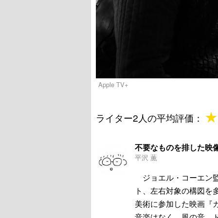
Apple TV+
★
★
ライター2人の平均評価：
不要なものを排した映
平沢 薫
ジョエル・コーエン監
ト、左右対象の構図を
美術に参加した映画『
音楽はなく、風の音、