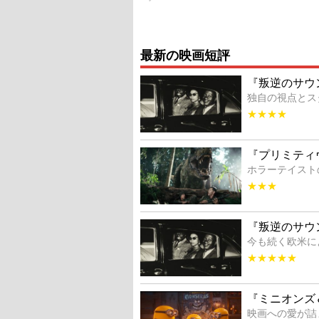
最新の映画短評
『叛逆のサウ
独自の視点とス
★★★★
『プリミティ
ホラーテイスト
★★★
『叛逆のサウ
今も続く欧米に
★★★★★
『ミニオンズ
映画への愛が詰