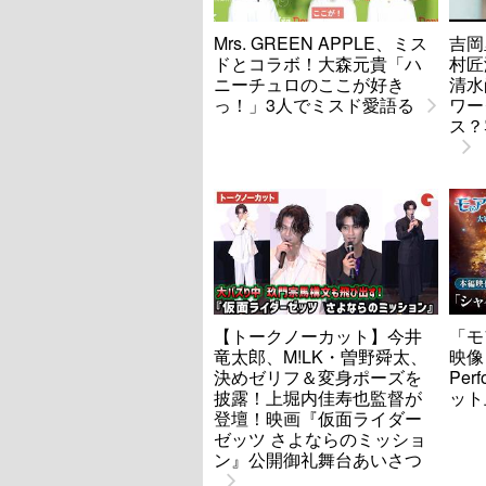
Mrs. GREEN APPLE、ミス
吉岡
ドとコラボ！大森元貴「ハ
村匠海
ニーチュロのここが好き
清水
っ！」3人でミスド愛語る
ワー
ス？
【トークノーカット】今井
「モ
竜太郎、M!LK・曽野舜太、
映像
決めゼリフ＆変身ポーズを
Per
披露！上堀内佳寿也監督が
ット
登壇！映画『仮面ライダー
ゼッツ さよならのミッショ
ン』公開御礼舞台あいさつ