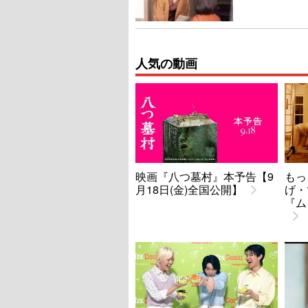
人気の動画
映画『八つ墓村』本予告【9
もっ
月18日(金)全国公開】
げ・
『ム