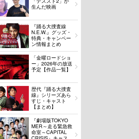
「デススト2」が
生んだ映画
『踊る大捜査線
N.E.W.』グッズ・
特典・キャンペー
ン情報まとめ
「金曜ロードショ
ー」2026年の放送
予定【作品一覧】
歴代『踊る大捜査
線』シリーズあら
すじ・キャスト
【まとめ】
『劇場版TOKYO
MER～走る緊急救
命室～CAPITAL
CRISIS』キャス