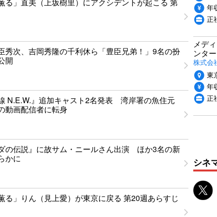
薫る」直美（上坂樹里）にアクシデントが起こる 第
年収
正
メディ
臣秀次、吉岡秀隆の千利休ら「豊臣兄弟！」9名の扮
ンター
公開
株式会
東
年収
正
 N.E.W.』追加キャスト2名発表 湾岸署の魚住元
の動画配信者に転身
ダの伝説』に故サム・ニールさん出演 ほか3名の新
らかに
シネ
薫る」りん（見上愛）が東京に戻る 第20週あらすじ