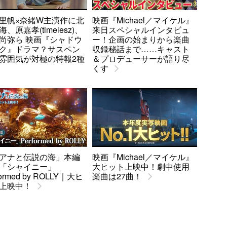
里帆×奈緒W主演作に北
映画『Michael／マイケル』
、原嘉孝(timelesz)、
来日スペシャルインタビュ
尚弥ら 映画『シャドウ
ー！企画の始まりから楽曲
ク』ドラマ？サスペン
収録秘話まで……キャスト
雰囲気が対極の特報2種
＆プロデューサーが語り尽
くす
アナと伝説の海」本編
映画『Michael／マイケル』
「シャイニー」
大ヒット上映中！劇中使用
formed by ROLLY｜大ヒ
楽曲は27曲！
上映中！