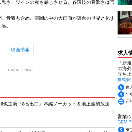
ス黒さ、ワインの赤も感じさせる。各演技の豊潤さは言
が、音響も含め、暗闇の中の大画面が舞台の世界と化す
作品。
映画情報
求人
「新規
の海外
ADVERTISEMENT
立ち上
株式会社P
東
年収
正社
和也主演『8番出口』本編ノーカット＆地上波初放送
営業/
GEM P
東