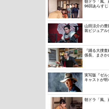
朝ドラ「風、
96回あらすじ
山田涼介の豊
装ビジュアル
『踊る大捜査線
係長、まさか
実写版『ゼル
キャストが明
朝ドラ「風、