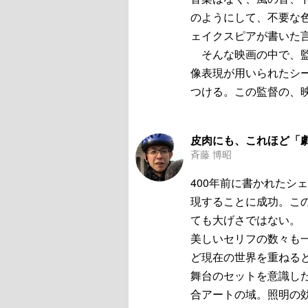
のようにして、不要な
ェイクスピアが書いた
そんな映画の中で、監
像表現が用いられたシ
つける。この監督の、
皮肉にも、これほど「
斉藤 博昭
400年前に書かれたシ
現することに成功。こ
ても大げさではない。
美しいセリフの数々も
ど現在の世界を重ねる
舞台のセットを意識し
合アートの域。照明の