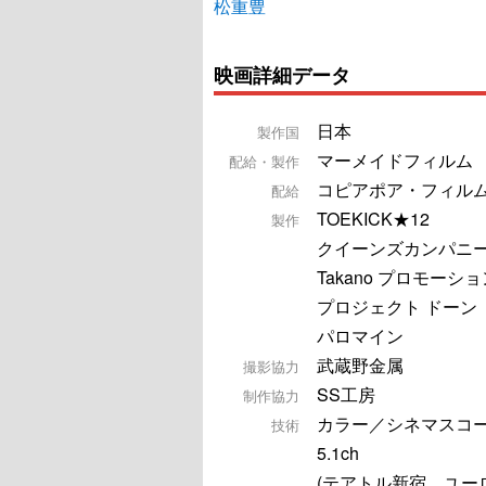
松重豊
映画詳細データ
日本
製作国
マーメイドフィルム
配給・製作
コピアポア・フィル
配給
TOEKICK★12
製作
クイーンズカンパニ
Takano プロモーショ
プロジェクト ドーン
パロマイン
武蔵野金属
撮影協力
SS工房
制作協力
カラー／シネマスコ
技術
5.1ch
(テアトル新宿、ユー