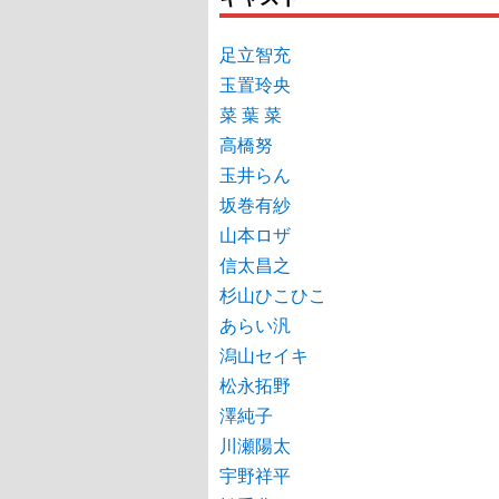
足立智充
玉置玲央
菜 葉 菜
高橋努
玉井らん
坂巻有紗
山本ロザ
信太昌之
杉山ひこひこ
あらい汎
潟山セイキ
松永拓野
澤純子
川瀬陽太
宇野祥平