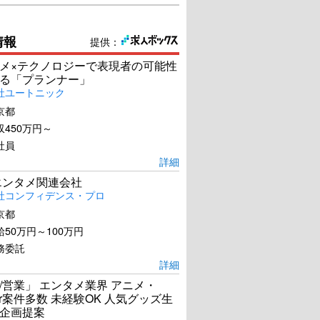
情報
提供：
メ×テクノロジーで表現者の可能性
る「プランナー」
社ユートニック
京都
450万円～
社員
詳細
エンタメ関連会社
社コンフィデンス・プロ
京都
50万円～100万円
務委託
詳細
/営業」 エンタメ業界 アニメ・
ber案件多数 未経験OK 人気グッズ生
企画提案