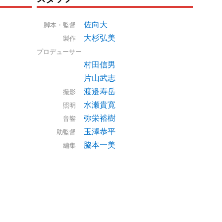
佐向大
脚本・監督
大杉弘美
製作
プロデューサー
村田信男
片山武志
渡邉寿岳
撮影
水瀬貴寛
照明
弥栄裕樹
音響
玉澤恭平
助監督
脇本一美
編集