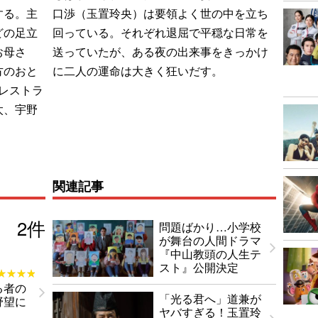
する。主
口渉（玉置玲央）は要領よく世の中を立ち
どの足立
回っている。それぞれ退屈で平穏な日常を
お母さ
送っていたが、ある夜の出来事をきっかけ
方のおと
に二人の運命は大きく狂いだす。
のレストラ
太、宇野
関連記事
2
件
問題ばかり…小学校
が舞台の人間ドラマ
『中山教頭の人生テ
スト』公開決定
★★★★
★★★★
る者の
「光る君へ」道兼が
野望に
ヤバすぎる！玉置玲