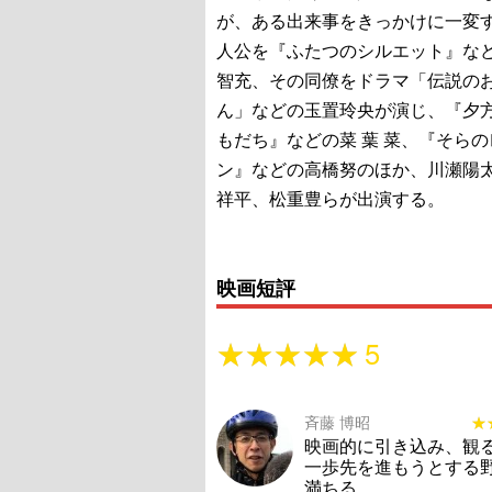
が、ある出来事をきっかけに一変
人公を『ふたつのシルエット』な
智充、その同僚をドラマ「伝説の
ん」などの玉置玲央が演じ、『夕
もだち』などの菜 葉 菜、『そら
ン』などの高橋努のほか、川瀬陽
祥平、松重豊らが出演する。
映画短評
★★★★★
★★★★★
5
斉藤 博昭
★
★
映画的に引き込み、観
一歩先を進もうとする
満ちる