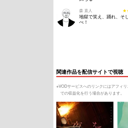
森 直人
★
★
地獄で笑え、踊れ、そ
べ！
関連作品を配信サイトで視聴
※VODサービスへのリンクにはアフィ
での収益化を行う場合があります。