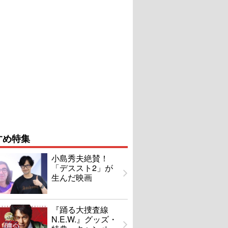
すめ特集
小島秀夫絶賛！
「デススト2」が
生んだ映画
『踊る大捜査線
N.E.W.』グッズ・