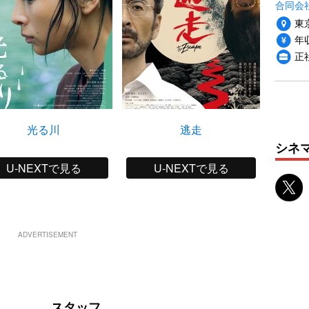
合同会
東
年収
正
光る川
逃走
シネ
U-NEXTで見る
U-NEXTで見る
ADVERTISEMENT
スタッフ