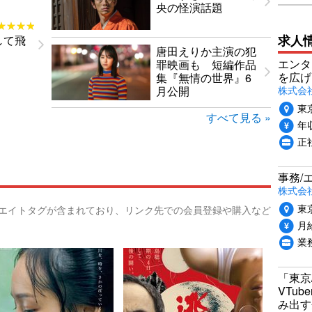
央の怪演話題
★★★★
★★★★
求人
して飛
唐田えりか主演の犯
エンタ
罪映画も 短編作品
を広げ
集『無情の世界』6
株式会
月公開
東
すべて見る »
年収
正
事務/
株式会
東
リエイトタグが含まれており、リンク先での会員登録や購入など
月給
業
「東京
VTu
み出す