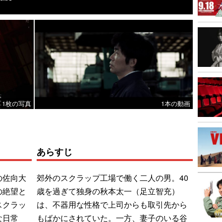
1枚の写真
1本の動画
あらすじ
の佐向大
郊外のスクラップ工場で働く二人の男。40
の絶望と
歳を過ぎて独身の秋本太一（足立智充）
スクラッ
は、不器用な性格で上司からも取引先から
な日常
もばかにされていた。一方、妻子のいる谷