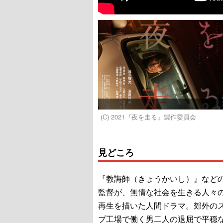
(C) 2021『夜を走る』製作委員会
見どころ
『教誨師（きょうかいし）』など
監督が、無情な社会を生きる人々
再生を描いた人間ドラマ。郊外の
プ工場で働く男二人の退屈で平穏