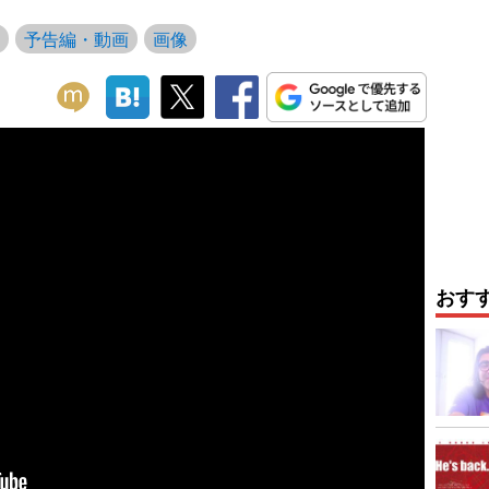
予告編・動画
画像
おす