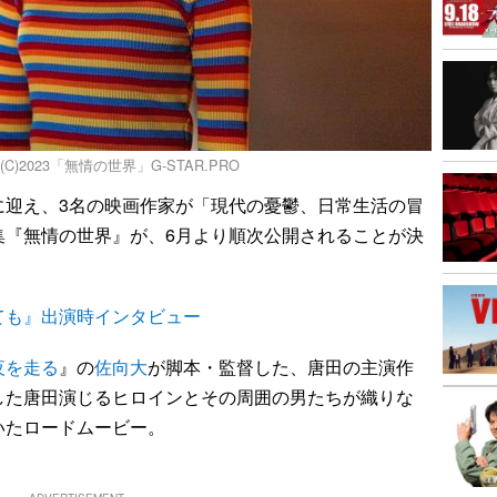
)2023「無情の世界」G-STAR.PRO
に迎え、3名の映画作家が「現代の憂鬱、日常生活の冒
集『無情の世界』が、6月より順次公開されることが決
ても』出演時インタビュー
夜を走る
』の
佐向大
が脚本・監督した、唐田の主演作
した唐田演じるヒロインとその周囲の男たちが織りな
いたロードムービー。