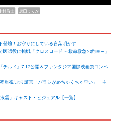
小村昌士
唐田えりか
ト登壇！お守りにしている言葉明かす
で医師役に挑戦「クロスロード ～救命救急の約束～」
チルド』7.17公開＆ファンタジア国際映画祭コンペ
効率重視”ぶり証言「バラシがめちゃくちゃ早い」 主
浮浪雲」キャスト・ビジュアル【一覧】