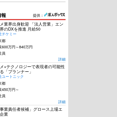
情報
提供：
メ業界出身歓迎 「法人営業」エン
界のDXを推進 月給50
社チケミー
京都
600万円～840万円
社員
詳細
メ×テクノロジーで表現者の可能性
る「プランナー」
社ユートニック
京都
450万円～
社員
詳細
事業責任者候補」グロース上場エ
企業