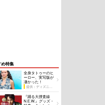
すめ特集
全身タトゥーのヒ
ーロー、実写版が
凄かった！
提供：ディズニー
『踊る大捜査線
N.E.W.』グッズ・