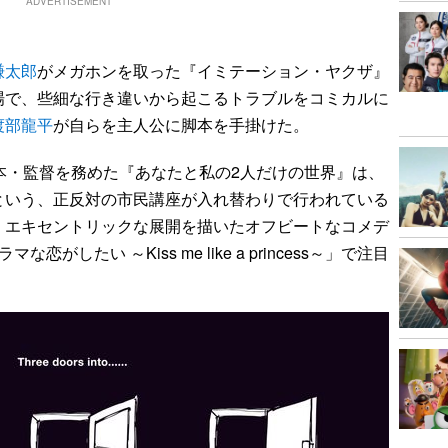
ADVERTISEMENT
謙太郎
がメガホンを取った『イミテーション・ヤクザ』
場で、些細な行き違いから起こるトラブルをコミカルに
渡部龍平
が自らを主人公に脚本を手掛けた。
本・監督を務めた『あなたと私の2人だけの世界』は、
という、正反対の市民講座が入れ替わりで行われている
、エキセントリックな展開を描いたオフビートなコメデ
がしたい ～Kiss me like a princess～」で注目
。