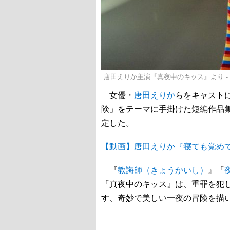
唐田えりか主演『真夜中のキッス』より - (C
女優・
唐田えりか
らをキャスト
険」をテーマに手掛けた短編作品
定した。
【動画】唐田えりか『寝ても覚め
『
教誨師（きょうかいし）
』『
『真夜中のキッス』は、重罪を犯
す、奇妙で美しい一夜の冒険を描