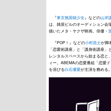
『
東京無国籍少女
』などの
山岸
は、雑居ビルのオーディション会
描いたメタ・ヤクザ映画。俳優・
『POP！』などの
小村昌士
が脚
「恋愛術講座」と「護身術講座」
レンタルスペースから始まる恋と
ィー。ABEMAの恋愛番組「恋愛ドラマな恋
を浴びる
白石優愛
が主演を務める