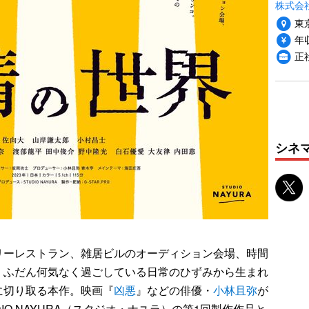
株式会社
東
年収
正
シネ
ーレストラン、雑居ビルのオーディション会場、時間
。ふだん何気なく過ごしている日常のひずみから生まれ
に切り取る本作。映画『
凶悪
』などの俳優・
小林且弥
が
IO NAYURA（スタジオ・ナユラ）の第1回製作作品と