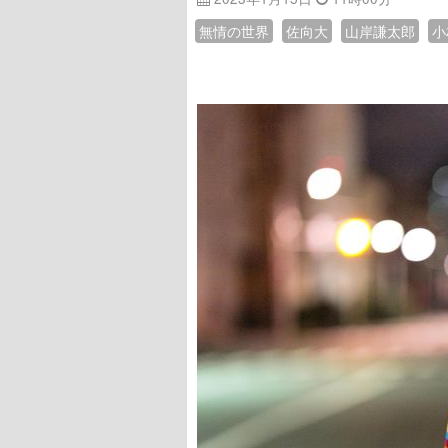
無情の世界
佐向大
山岸謙太郎
小