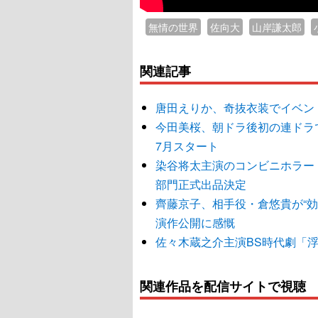
無情の世界
佐向大
山岸謙太郎
関連記事
唐田えりか、奇抜衣装でイベン
今田美桜、朝ドラ後初の連ドラ
7月スタート
染谷将太主演のコンビニホラー『
部門正式出品決定
齊藤京子、相手役・倉悠貴が“
演作公開に感慨
佐々木蔵之介主演BS時代劇「
関連作品を配信サイトで視聴