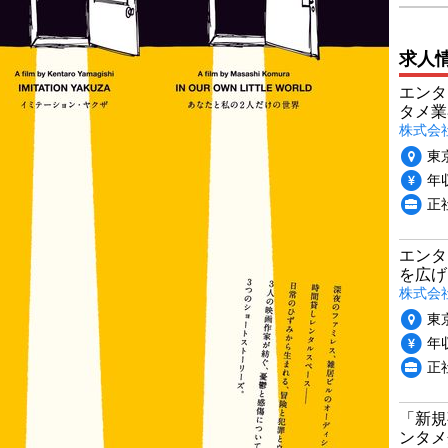
求人
エンタ
タメ業
株式会
東
年収
正
エンタ
を広げ
株式会
東
年収
正
「新規
ンタメ