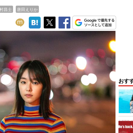
村昌士
唐田えりか
おす