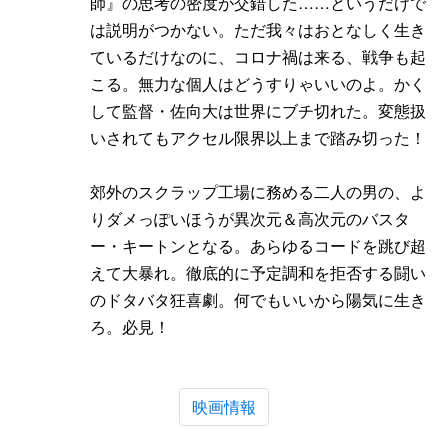
師』の思考の密度が交錯した……というだけで
は説明がつかない。ただ我々はおとなしく生き
ているだけなのに、コロナ禍は来る、戦争も起
こる。無力な個人はどうすりゃいいのよ。かく
して監督・佐向大は世界にブチ切れた。変態扱
いされてもアクセル限界以上まで踏み切った！
郊外のスクラップ工場に務める二人の男の、よ
りダメっぽいほうが異次元＆高次元のバスタ
ー・キートンとなる。あらゆるコードを跳び超
えて大暴れ。徹底的に予定調和を拒否する闘い
のドタバタ狂喜劇。何でもいいから陽気に生き
ろ。必見！
映画情報