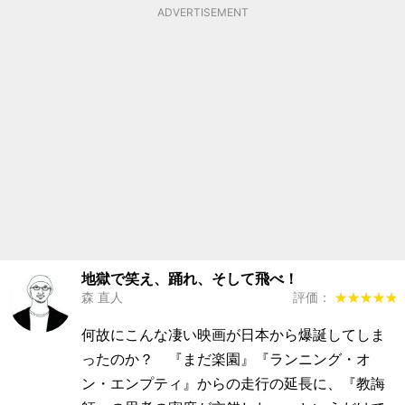
ADVERTISEMENT
地獄で笑え、踊れ、そして飛べ！
森 直人
評価：
★★★★★
★★★★★
何故にこんな凄い映画が日本から爆誕してしま
ったのか？ 『まだ楽園』『ランニング・オ
ン・エンプティ』からの走行の延長に、『教誨