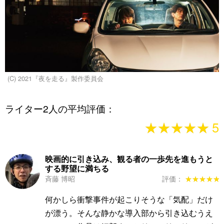
(C) 2021『夜を走る』製作委員会
ライター2人の平均評価：
★★★★★
★★★★★
5
映画的に引き込み、観る者の一歩先を進もうと
する野望に満ちる
斉藤 博昭
評価：
★★★★★
★★★★★
何かしら衝撃事件が起こりそうな「気配」だけ
が漂う。そんな静かな導入部から引き込むうえ