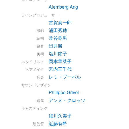
Alemberg Ang
ラインプロデューサー
古賀奏一郎
浦田秀穂
撮影
常谷良男
証明
臼井勝
録音
塩川節子
美術
岡本華菜子
スタイリスト
宮内三千代
ヘアメイク
レミ・ブーバル
音楽
サウンドデザイン
Philippe Grivel
アンヌ・クロッツ
編集
キャスティング
細川久美子
近藤有希
助監督