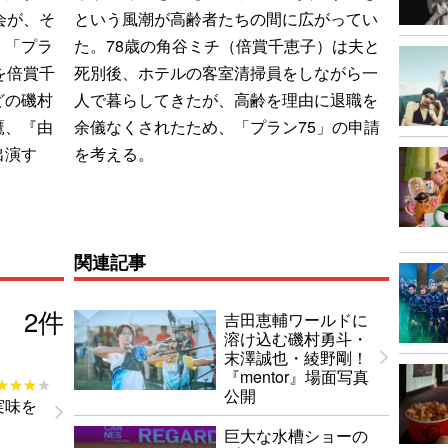
会が、そ
という風潮が高齢者たちの間に広がってい
、「プラ
た。78歳の角谷ミチ（倍賞千恵子）は夫と
を倍賞千
死別後、ホテルの客室清掃員をしながら一
どの磯村
人で暮らしてきたが、高齢を理由に退職を
鷹、『由
余儀なくされたため、「プラン75」の申請
出演す
を考える。
関連記事
2
件
吉田恵輔ワールドに
溶け込む磯村勇斗・
末澤誠也・綾野剛！
『mentor』場面写真
★★★★
★★★★
公開
実味を
巨大な水槽ショーの