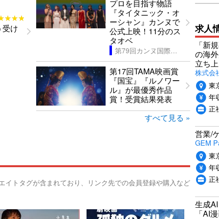
プロを目指す物語
『タイタニック・オ
★★★★
★★★★
ーシャン』カンヌで
求人
う受け
公式上映！11分のス
タオベ
「新規
第79回カンヌ国際映画祭
の海外
立ち上
第17回TAMA映画賞
株式会社P
『国宝』『ルノワー
東
ル』が最優秀作品
年収
賞！受賞結果発表
正社
すべて見る »
営業/
GEM P
東
年収
正
リエイトタグが含まれており、リンク先での会員登録や購入など
生成A
「AI