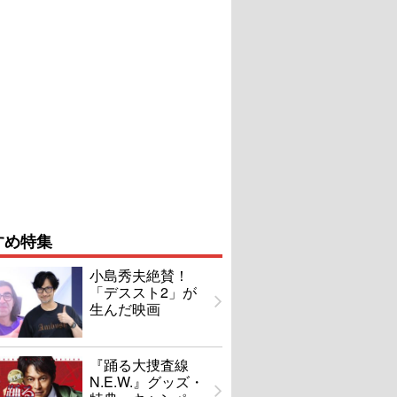
すめ特集
小島秀夫絶賛！
「デススト2」が
生んだ映画
『踊る大捜査線
N.E.W.』グッズ・