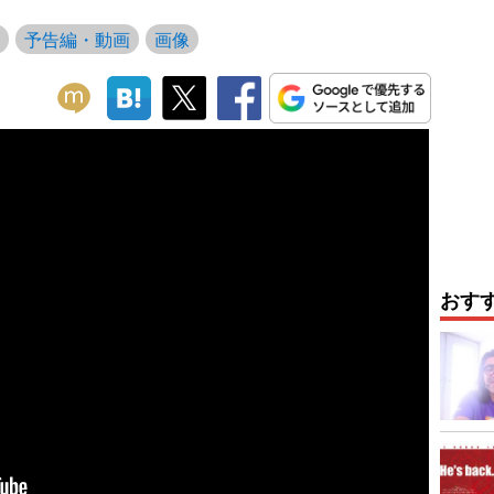
予告編・動画
画像
おす