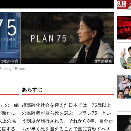
3枚の写真
3本の動画
tory / Fusee
あらすじ
an』の一編
超高齢化社会を迎えた日本では、75歳以上
が新たに
の高齢者が自ら死を選ぶ「プラン75」とい
以上の高
う制度が施行される。それから3年、自分た
支援する
ちが早く死を迎えることで国に貢献すべき