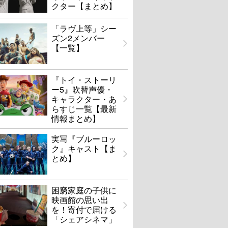
クター【まとめ】
「ラヴ上等」シー
ズン2メンバー
【一覧】
『トイ・ストーリ
ー5』吹替声優・
キャラクター・あ
らすじ一覧【最新
情報まとめ】
実写『ブルーロッ
ク』キャスト【ま
とめ】
困窮家庭の子供に
映画館の思い出
を！寄付で届ける
「シェアシネマ」