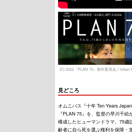
(C) 2022『PLAN 75』製作委員会／Urban Fac
見どころ
オムニバス『十年 Ten Years Jap
『PLAN 75』を、監督の早川千絵
構成したヒューマンドラマ。75歳
齢者に自ら死を選ぶ権利を保障・