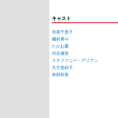
キャスト
倍賞千恵子
磯村勇斗
たかお鷹
河合優実
ステファニー・アリアン
大方斐紗子
串田和美