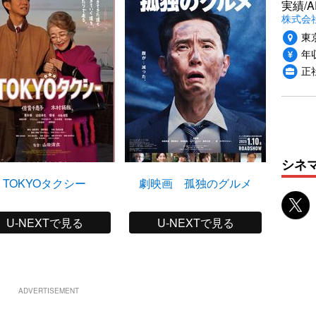
実績/A
株式会社
東
年収
正
シネ
TOKYOタクシー
劇映画 孤独のグルメ
U-NEXTで見る
U-NEXTで見る
ADVERTISEMENT