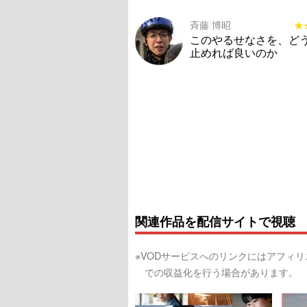
斉藤 博昭
★
★
このやるせなさを、ど
止めれば良いのか
関連作品を配信サイトで視聴
※VODサービスへのリンクにはアフィ
での収益化を行う場合があります。