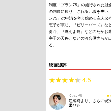
制度「プラン75」の施行された社
の制度に振り回される。職を失い
ン75」の申請を考え始める主人公
恵子が演じ、『ビリーバーズ』な
勇斗、『燃えよ剣』などのたかお
宇子の天秤』などの河合優実らが
る。
映画短評
★★★★★
★★★★★
4.5
くれい響
★
★
短編時より、さらに現
帯びた