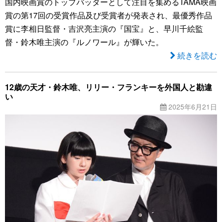
国内映画賞のトップバッターとして注目を集めるTAMA映画
賞の第17回の受賞作品及び受賞者が発表され、最優秀作品
賞に李相日監督・吉沢亮主演の『国宝』と、早川千絵監
督・鈴木唯主演の『ルノワール』が輝いた。
続きを読む
12歳の天才・鈴木唯、リリー・フランキーを外国人と勘違
い
2025年6月21日