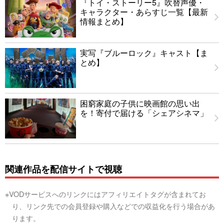
『トイ・ストーリー5』吹替声優・
キャラクター・あらすじ一覧【最新
情報まとめ】
実写『ブルーロック』キャスト【ま
とめ】
困窮家庭の子供に映画館の思い出
を！寄付で届ける「シェアシネマ」
関連作品を配信サイトで視聴
※VODサービスへのリンクにはアフィリエイトタグが含まれてお
り、リンク先での会員登録や購入などでの収益化を行う場合があ
ります。