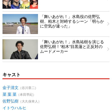
「舞いあがれ！」水島役の佐野弘
樹、柏木と対峙するシーン「明らか
に空気が違った」
「舞いあがれ！」水島祐樹を演じる
佐野弘樹！“柏木”目黒蓮と正反対の
ムードメーカー
キャスト
金子清文
（谷川章二）
菜 葉 菜
（本田早紀）
佐野弘樹
（大久保幸人）
イトウハルヒ