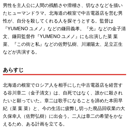
男性を主人公に人間の残酷さや滑稽さ、切なさなどを描い
たヒューマンドラマ。北海道の根室で中古電器店を営む男
性が、自分を殺してくれる人を探そうとする。監督は
『YUMENO ユメノ』などの鎌田義孝。『光』などの金子清
文、鎌田監督作『YUMENO ユメノ』にも出演した菜 葉
菜、『この街と私』などの佐野弘樹、川瀬陽太、足立正生
などが共演する。
あらすじ
北海道の根室でロシア人を相手にした中古電器店を経営す
る谷川章二（金子清文）は、自死ではなく、誰かに殺され
たいと願っていた。章二は歌手になることを諦めた本田早
紀（菜 葉 菜）と、今の生活に疲弊し切った廃品回収業の大
久保幸人（佐野弘樹）に出会う。二人は章二の希望をかな
えるため、ある計画を立てる。