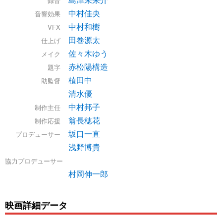
録音
中村佳央
音響効果
中村和樹
VFX
田巻源太
仕上げ
佐々木ゆう
メイク
赤松陽構造
題字
植田中
助監督
清水優
中村邦子
制作主任
翁長穂花
制作応援
坂口一直
プロデューサー
浅野博貴
協力プロデューサー
村岡伸一郎
映画詳細データ