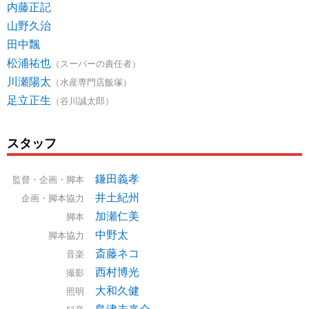
内藤正記
山野久治
田中飄
松浦祐也
（スーパーの責任者）
川瀬陽太
（水産専門店飯塚）
足立正生
（谷川誠太郎）
スタッフ
鎌田義孝
監督・企画・脚本
井土紀州
企画・脚本協力
加瀬仁美
脚本
中野太
脚本協力
斎藤ネコ
音楽
西村博光
撮影
大和久健
照明
島津未来介