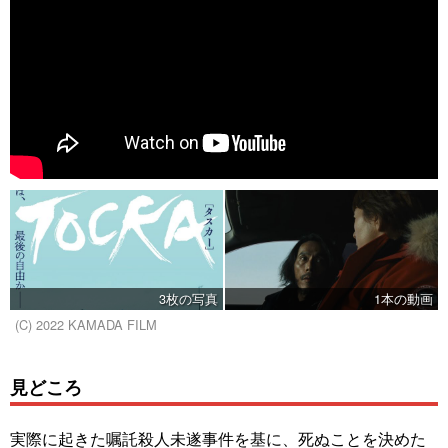
3枚の写真
1本の動画
(C) 2022 KAMADA FILM
見どころ
実際に起きた嘱託殺人未遂事件を基に、死ぬことを決めた