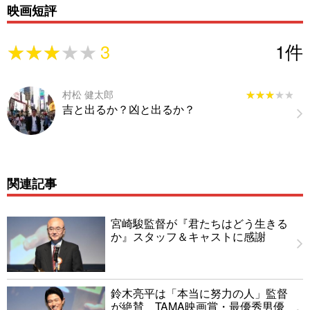
映画短評
★★★★★
★★★★★
3
1
件
村松 健太郎
★★★★★
★★★★★
吉と出るか？凶と出るか？
関連記事
宮崎駿監督が『君たちはどう生きる
か』スタッフ＆キャストに感謝
鈴木亮平は「本当に努力の人」監督
が絶賛 TAMA映画賞・最優秀男優