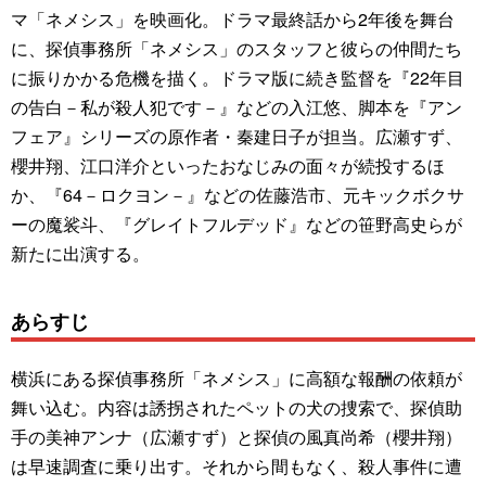
マ「ネメシス」を映画化。ドラマ最終話から2年後を舞台
に、探偵事務所「ネメシス」のスタッフと彼らの仲間たち
に振りかかる危機を描く。ドラマ版に続き監督を『22年目
の告白－私が殺人犯です－』などの入江悠、脚本を『アン
フェア』シリーズの原作者・秦建日子が担当。広瀬すず、
櫻井翔、江口洋介といったおなじみの面々が続投するほ
か、『64－ロクヨン－』などの佐藤浩市、元キックボクサ
ーの魔裟斗、『グレイトフルデッド』などの笹野高史らが
新たに出演する。
あらすじ
横浜にある探偵事務所「ネメシス」に高額な報酬の依頼が
舞い込む。内容は誘拐されたペットの犬の捜索で、探偵助
手の美神アンナ（広瀬すず）と探偵の風真尚希（櫻井翔）
は早速調査に乗り出す。それから間もなく、殺人事件に遭