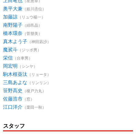
上田竜也
（星憲章）
奥平大兼
（姫川烝位）
加藤諒
（リュウ楊一）
南野陽子
（緋邑晶）
橋本環奈
（菅朋美）
真木よう子
（神田凪沙）
魔裟斗
（ジッポ男）
栄信
（台車男）
岡宏明
（シンヤ）
駒木根葵汰
（リョータ）
三島あよな
（リンリン）
笹野高史
（榎戸力丸）
佐藤浩市
（窓）
江口洋介
（栗田一秋）
スタッフ