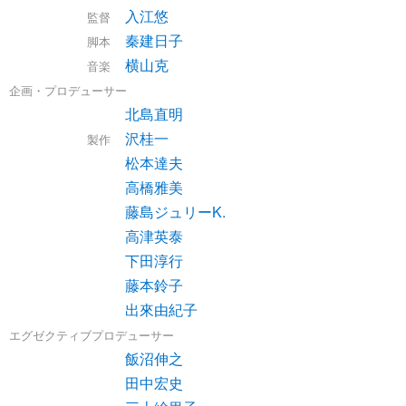
入江悠
監督
秦建日子
脚本
横山克
音楽
企画・プロデューサー
北島直明
沢桂一
製作
松本達夫
高橋雅美
藤島ジュリーK.
高津英泰
下田淳行
藤本鈴子
出來由紀子
エグゼクティブプロデューサー
飯沼伸之
田中宏史