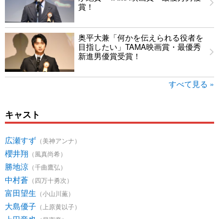
賞！
奥平大兼「何かを伝えられる役者を
目指したい」TAMA映画賞・最優秀
新進男優賞受賞！
すべて見る »
キャスト
広瀬すず
（美神アンナ）
櫻井翔
（風真尚希）
勝地涼
（千曲鷹弘）
中村蒼
（四万十勇次）
富田望生
（小山川薫）
大島優子
（上原黄以子）