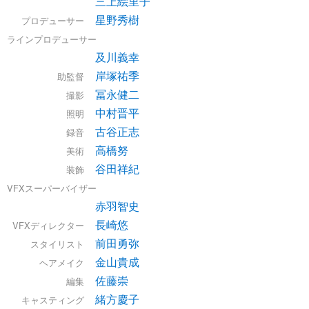
三上絵里子
星野秀樹
プロデューサー
ラインプロデューサー
及川義幸
岸塚祐季
助監督
冨永健二
撮影
中村晋平
照明
古谷正志
録音
高橋努
美術
谷田祥紀
装飾
VFXスーパーバイザー
赤羽智史
長崎悠
VFXディレクター
前田勇弥
スタイリスト
金山貴成
ヘアメイク
佐藤崇
編集
緒方慶子
キャスティング