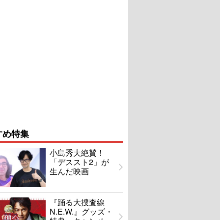
すめ特集
小島秀夫絶賛！
「デススト2」が
生んだ映画
『踊る大捜査線
N.E.W.』グッズ・