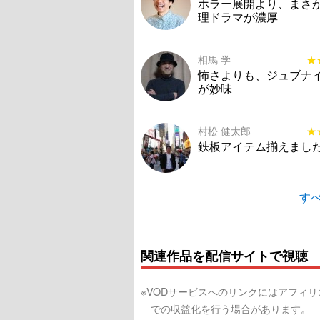
ホラー展開より、まさ
理ドラマが濃厚
相馬 学
★
★
怖さよりも、ジュブナ
が妙味
村松 健太郎
★
★
鉄板アイテム揃えまし
すべ
関連作品を配信サイトで視聴
※VODサービスへのリンクにはアフィ
での収益化を行う場合があります。