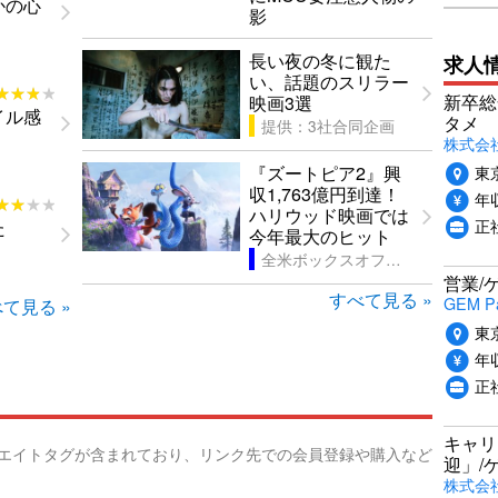
かの心
影
長い夜の冬に観た
求人
い、話題のスリラー
★★★★
★★★★
新卒総
映画3選
イル感
タメ
提供：3社合同企画
株式会社P
東
『ズートピア2』興
収1,763億円到達！
年収
★★★★
★★★★
ハリウッド映画では
正
た
今年最大のヒット
全米ボックスオフィス考
営業/
すべて見る »
GEM P
て見る »
東
年収
正
キャリ
リエイトタグが含まれており、リンク先での会員登録や購入など
迎」/
株式会