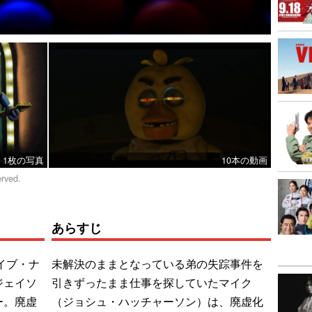
1枚の写真
10本の動画
erved.
あらすじ
イブ・ナ
未解決のままとなっている弟の失踪事件を
ジェイソ
引きずったまま仕事を探していたマイク
ー。廃虚
（ジョシュ・ハッチャーソン）は、廃虚化