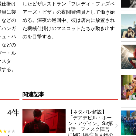
械仕掛け
したピザレストラン「フレディ・ファズベ
備員に襲
アーズ・ピザ」の夜間警備員として働き始
』などの
める。深夜の巡回中、彼は店内に放置され
『ハンガ
た機械仕掛けのマスコットたちが動き出す
シュ・ハ
のを目撃する。
』などの
パー・ル
マスター
演する。
関連記事
4
件
【ネタバレ解説】
「デアデビル：ボー
ン・アゲイン」S2第
1話：フィスク陣営
★★★★
★★★★
にMCU要注意人物の