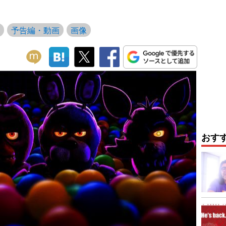
予告編・動画
画像
おす