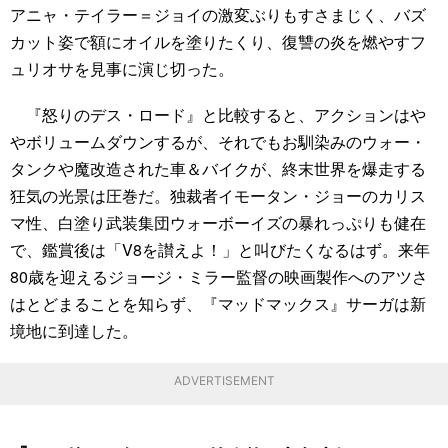
アニャ・テイラー＝ジョイの激変ぶりもすさまじく、バズ
カット姿で額にオイルを塗りたくり、復讐の炎を燃やすフ
ュリオサを見事に演じ切った。
『怒りのデス・ロード』と比較すると、アクションはや
やボリュームダウンするが、それでもお馴染みのウォー・
タンクや魔改造された車＆バイクが、終末世界を爆走する
狂気の光景は圧巻だ。独裁者イモータン・ジョーのカリス
マ性、白塗り武装集団ウォーボーイズの暴れっぷりも健在
で、鑑賞後は「V8を讃えよ！」と叫びたくなるはず。来年
80歳を迎えるジョージ・ミラー監督の映画製作へのアツさ
はとどまることを知らず、『マッドマックス』サーガは新
境地に到達した。
ADVERTISEMENT