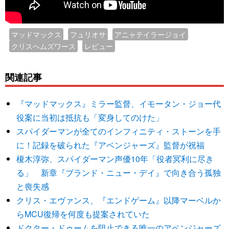
マッドマックス
フュリオサ
アニャテイラージョイ
クリスヘムズワース
レビュー
関連記事
『マッドマックス』ミラー監督、イモータン・ジョー代
役案に当初は抵抗も「変身してのけた」
スパイダーマンが全てのインフィニティ・ストーンを手
に！記録を破られた『アベンジャーズ』監督が祝福
榎木淳弥、スパイダーマン声優10年「役者冥利に尽き
る」 新章『ブランド・ニュー・デイ』で向き合う孤独
と喪失感
クリス・エヴァンス、『エンドゲーム』以降マーベルか
らMCU復帰を何度も提案されていた
ドクター・ドゥームを阻止できる唯一のアベンジャーズ