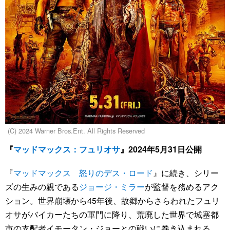
(C) 2024 Warner Bros.Ent. All Rights Reserved
『
マッドマックス：フュリオサ
』2024年5月31日公開
『
マッドマックス 怒りのデス・ロード
』に続き、シリー
ズの生みの親である
ジョージ・ミラー
が監督を務めるアク
ション。世界崩壊から45年後、故郷からさらわれたフュリ
オサがバイカーたちの軍門に降り、荒廃した世界で城塞都
市の支配者イモータン・ジョーとの戦いに巻き込まれる。