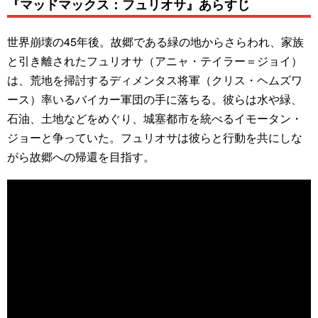
『マッドマックス：フュリオサ』あらすじ
世界崩壊の45年後。故郷である緑の地からさらわれ、家族
と引き離されたフュリオサ（アニャ・テイラー＝ジョイ）
は、荒地を掃討するディメンタス将軍（クリス・ヘムズワ
ース）率いるバイカー軍団の手に落ちる。彼らは水や緑、
石油、土地などをめぐり、城塞都市を統べるイモータン・
ジョーと争っていた。フュリオサは彼らと行動を共にしな
がら故郷への帰還を目指す。