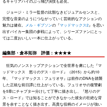
るキャリアハイのぶっ飛び演技も必見。
ジョージ・ミラー監督の比類なきビジュアルセンスと、
完璧な音楽のようにつながっていく芸術的なアクションの
魅力は健在。
メル・ギブソン
の『
マッドマックス2
』を思い
出すバイカー集団の参戦によって、シリーズファンにとっ
ては二度おいしい一本に仕上がっている。
編集部・倉本拓弥 評価：★★★★
狂気のノンストップアクションで全世界を虜にした『マ
ッドマックス 怒りのデス・ロード』（2015）から約10
年、『マッドマックス：フュリオサ』は前作のDNAを踏襲
した正統な前日譚に仕上がっている。フュリオサの復讐劇
を5章にチャプター分けして丁寧に描き出し、『怒りのデ
ス・ロード』では知ることができなかった彼女の壮絶な背
景を余すことなく描き出す。高貴な役柄のイメージが強い