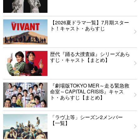
【2026夏ドラマ一覧】7月期スター
ト！キャスト・あらすじ
歴代『踊る大捜査線』シリーズあら
すじ・キャスト【まとめ】
『劇場版TOKYO MER～走る緊急救
命室～CAPITAL CRISIS』キャス
ト・あらすじ【まとめ】
「ラヴ上等」シーズン2メンバー
【一覧】