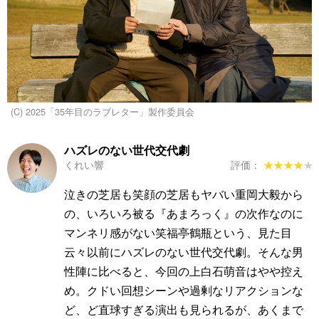
(C) 2025「35年目のラブレター」製作委員会
ハズレのない世代交代劇
くれい響
評価：
★★★★★
★★★★★
泣きの芝居も笑顔の芝居もヤバい重岡大毅から
の、いろいろ被る『あまろっく』の次作なのに
マンネリ感がない笑福亭鶴瓶という、見た目
云々以前にハズレのない世代交代劇。そんな男
性陣に比べると、今回の上白石萌音はやや控え
め。クドい回想シーンや過剰なリアクションな
ど、ど直球すぎる演出も見られるが、あくまで