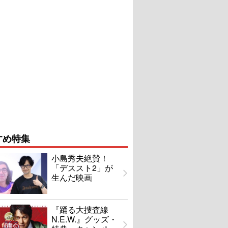
すめ特集
小島秀夫絶賛！
「デススト2」が
生んだ映画
『踊る大捜査線
N.E.W.』グッズ・