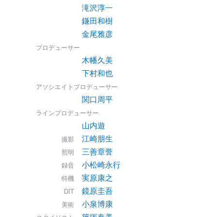
滝沢淳一
鎌田和樹
金尾雅彦
プロデューサー
木幡久美
下村和也
アソシエイトプロデューサー
関口周平
ラインプロデューサー
山内遊
江崎朋生
撮影
三善章誉
照明
小松崎永行
録音
実原康之
特機
鏡原圭吾
DIT
小泉博康
美術
篠塚奈美