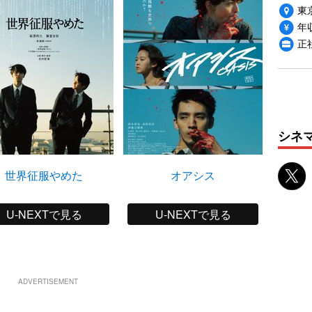
東
年収
正
シネ
世界征服やめた
オアシス
映画ク
オ
U-NEXTで見る
U-NEXTで見る
ADVERTISEMENT