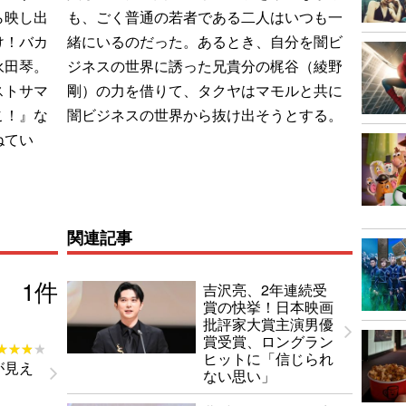
ら映し出
も、ごく普通の若者である二人はいつも一
け！バカ
緒にいるのだった。あるとき、自分を闇ビ
永田琴。
ジネスの世界に誘った兄貴分の梶谷（綾野
ストサマ
剛）の力を借りて、タクヤはマモルと共に
こ！』な
闇ビジネスの世界から抜け出そうとする。
ねてい
関連記事
1
件
吉沢亮、2年連続受
賞の快挙！日本映画
批評家大賞主演男優
賞受賞、ロングラン
★★★★
★★★★
ヒットに「信じられ
が見え
ない思い」