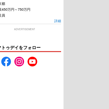
京都
450万円～750万円
社員
詳細
ADVERTISEMENT
マトゥデイをフォロー
レヨンしんちゃん
痴人の愛 リバース
ラたちの恐竜日記
U-NEXTで見る
U-NEXTで見る