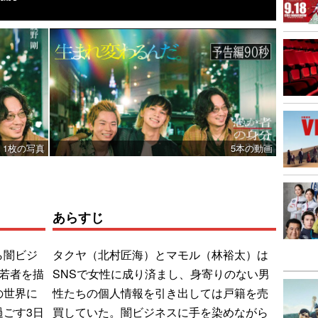
1枚の写真
5本の動画
あらすじ
ら闇ビジ
タクヤ（北村匠海）とマモル（林裕太）は
若者を描
SNSで女性に成り済まし、身寄りのない男
の世界に
性たちの個人情報を引き出しては戸籍を売
ごす3日
買していた。闇ビジネスに手を染めながら