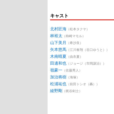
キャスト
北村匠海
（松本タクヤ）
林裕太
（柿崎マモル）
山下美月
（希沙良）
矢本悠馬
（江川春翔（谷口ゆうと））
木南晴夏
（由衣夏）
田邊和也
（ジョージ（市岡譲治））
嶺豪一
（佐藤秀人）
加治将樹
（海塚）
松浦祐也
（前田トシオ（轟））
綾野剛
（梶谷剣士）