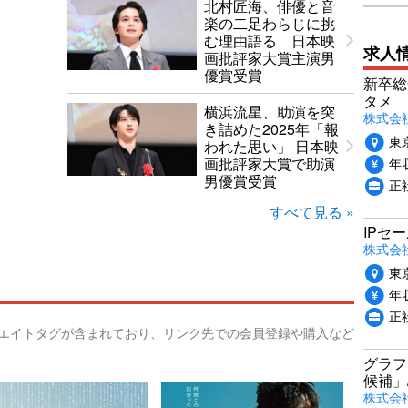
北村匠海、俳優と音
楽の二足わらじに挑
む理由語る 日本映
求人
画批評家大賞主演男
優賞受賞
新卒総
タメ
横浜流星、助演を突
株式会社P
き詰めた2025年「報
東
われた思い」 日本映
年収
画批評家大賞で助演
男優賞受賞
正
すべて見る »
IPセ
株式会
東
年収
正
リエイトタグが含まれており、リンク先での会員登録や購入など
グラフ
候補」
株式会社