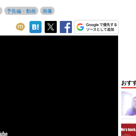
予告編・動画
画像
おす