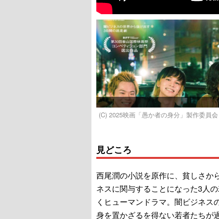
(C) 2025映画「愚か者の身分」製作委員会
見どころ
西尾潤の小説を原作に、貧しさか
ネスに関与することになった3人の
くヒューマンドラマ。闇ビジネス
身を置かざるを得ない若者たちが過