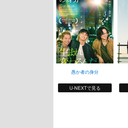
愚か者の身分
U-NEXTで見る