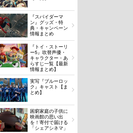
『スパイダーマ
ン』グッズ・特
典・キャンペーン
情報まとめ
『トイ・ストーリ
ー5』吹替声優・
キャラクター・あ
らすじ一覧【最新
情報まとめ】
実写『ブルーロッ
ク』キャスト【ま
とめ】
困窮家庭の子供に
映画館の思い出
を！寄付で届ける
「シェアシネマ」