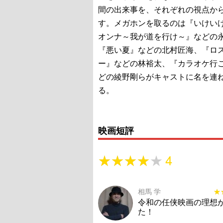
間の出来事を、それぞれの視点か
す。メガホンを取るのは『いけい
オンナ～我が道を行け～』などの
『悪い夏』などの北村匠海、『ロ
ー』などの林裕太、『カラオケ行
どの綾野剛らがキャストに名を連
る。
映画短評
★★★★★
★★★★★
4
相馬 学
★
★
令和の任侠映画の理想
た！