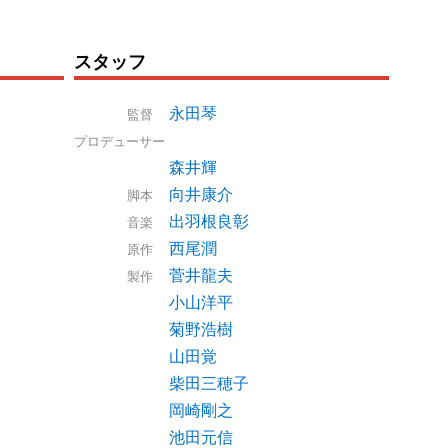
スタッフ
永田琴
監督
プロデューサー
森井輝
向井康介
脚本
出羽根良彰
音楽
西尾潤
原作
菅井龍夫
製作
小山洋平
菊野浩樹
山田覚
柴田三穂子
岡崎剛之
池田元信