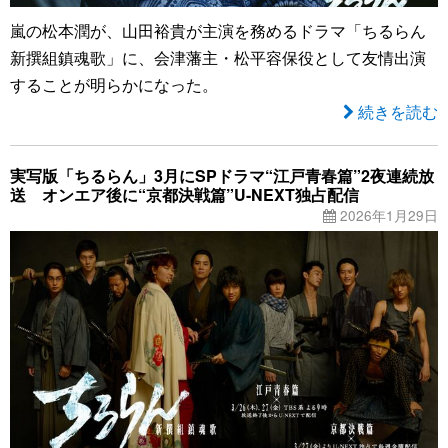
嵐の松本潤が、山田裕貴が主演を務めるドラマ「ちるらん
新撰組鎮魂歌」に、会津藩主・松平容保役として友情出演
することが明らかになった。
続きを読む
実写版「ちるらん」3月にSPドラマ“江戸青春篇”2夜連続放
送 オンエア後に“京都決戦篇”U-NEXT独占配信
2026年1月29日