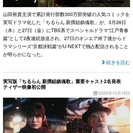
山田裕貴主演で累計発行部数300万部突破の人気コミックを
実写ドラマ化した「ちるらん 新撰組鎮魂歌」が、3月26日
（木）と27日（金）にTBS系でスペシャルドラマ“江戸青春
篇”として2夜連続放送され、27日のオンエア終了後からド
ラマシリーズ“京都決戦篇”がU-NEXTで独占配信されること
が明らかになった。
続きを読む
実写版「ちるらん 新撰組鎮魂歌」重要キャスト2名発表
ティザー映像初公開
2025年12月18日