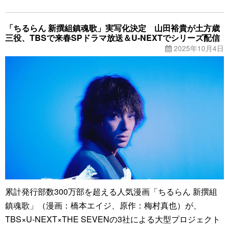
「ちるらん 新撰組鎮魂歌」実写化決定 山田裕貴が土方歳
三役、TBSで来春SPドラマ放送＆U-NEXTでシリーズ配信
2025年10月4日
累計発行部数300万部を超える人気漫画「ちるらん 新撰組
鎮魂歌」（漫画：橋本エイジ、原作：梅村真也）が、
TBS×U-NEXT×THE SEVENの3社による大型プロジェクト