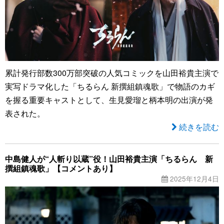
累計発行部数300万部突破の人気コミックを山田裕貴主演で
実写ドラマ化した「ちるらん 新撰組鎮魂歌」で物語のカギ
を握る重要キャストとして、生見愛瑠と柄本明の出演が発
表された。
続きを読む
中島健人が“人斬り以蔵”役！山田裕貴主演「ちるらん 新
撰組鎮魂歌」【コメントあり】
2025年12月4日