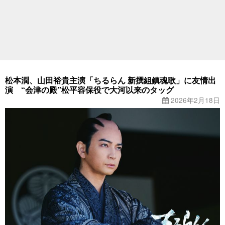
松本潤、山田裕貴主演「ちるらん 新撰組鎮魂歌」に友情出
演 “会津の殿”松平容保役で大河以来のタッグ
2026年2月18日