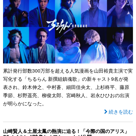
累計発行部数300万部を超える人気漫画を山田裕貴主演で実
写化する「ちるらん 新撰組鎮魂歌」の新キャスト9名が発
表され、鈴木伸之、中村蒼、細田佳央太、上杉柊平、藤原
季節、杉野遥亮、柳俊太郎、宮崎秋人、岩永ひひおの出演
が明らかになった。
続きを読む
山崎賢人＆土屋太鳳の熱演に迫る！「今際の国のアリス」