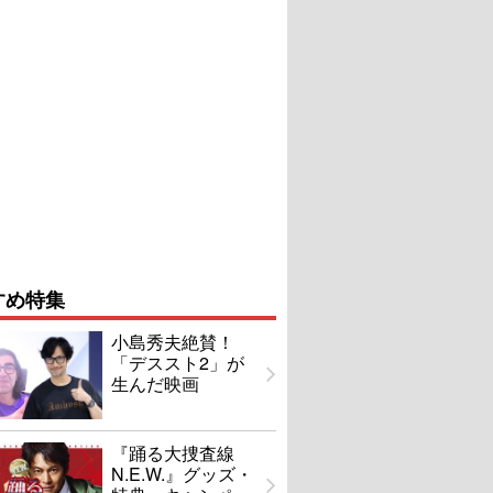
すめ特集
小島秀夫絶賛！
「デススト2」が
生んだ映画
『踊る大捜査線
N.E.W.』グッズ・