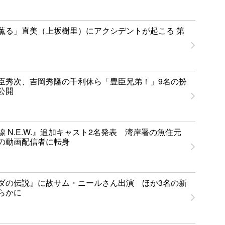
薫る」直美（上坂樹里）にアクシデントが起こる 第
臣秀次、吉岡秀隆の千利休ら「豊臣兄弟！」9名の扮
公開
 N.E.W.』追加キャスト2名発表 湾岸署の魚住元
の動画配信者に転身
ダの伝説』に故サム・ニールさん出演 ほか3名の新
らかに