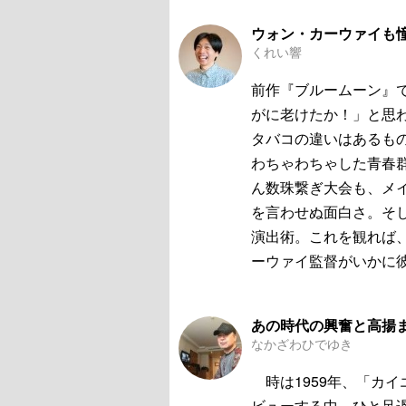
ウォン・カーウァイも
くれい響
前作『ブルームーン』
がに老けたか！」と思
タバコの違いはあるも
わちゃわちゃした青春
ん数珠繋ぎ大会も、メイ
を言わせぬ面白さ。そ
演出術。これを観れば
ーウァイ監督がいかに
あの時代の興奮と高揚
なかざわひでゆき
時は1959年、「カ
ビューする中、ひと足