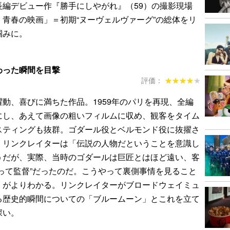
長編デビュー作『勝手にしやがれ』（59）の撮影現場
青春の映画」＝初期“ヌーヴェルヴァーグ”の総体をリ
掴みに。
わった瞬間を目撃
評価：
★★★★★
★★★★★
動、喜びに満ちた作品。1959年のパリを再現、全編
にし、あえて画像の粗いフィルムに収め、観客をタイム
スティングも抜群。ゴダール役とベルモンド役に抜擢さ
、リンクレイターは「伝説の人物だということを意識し
うだが、実際、当時のゴダールは巨匠とはほど遠い、客
って監督”だったのだ。こうやって裏側事情を見ること
」がよりわかる。リンクレイターがブロードウェイミュ
る歴史的瞬間についての「ブルームーン」とこれを立て
深い。