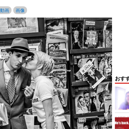
動画
画像
おす