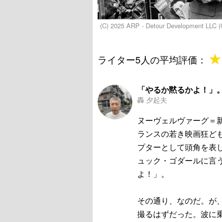
(C) 2025 ARP - Detour Development LLC (
★
★
ライター5人の平均評価：
「やるか黙るかよ！」
轟 夕起夫
ヌーヴェルヴァーグ＝
ランスの若き映画狂ど
プターとして頭角を表
ュック・ゴダールに言
よ！」。
その通り、なのだ。が
撮るはずだった。波に