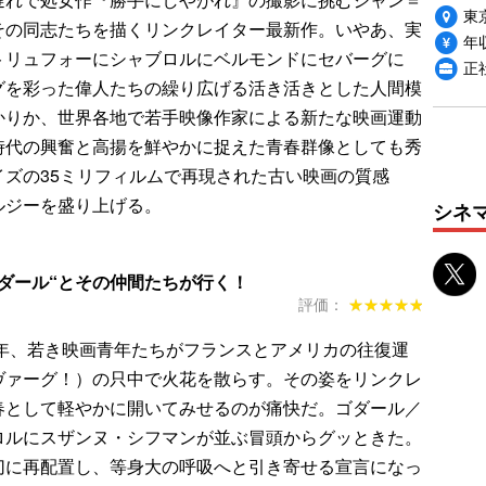
東
その同志たちを描くリンクレイター最新作。いやあ、実
年収
トリュフォーにシャブロルにベルモンドにセバーグに
正
グを彩った偉人たちの繰り広げる活き活きとした人間模
かりか、世界各地で若手映像作家による新たな映画運動
時代の興奮と高揚を鮮やかに捉えた青春群像としても秀
イズの35ミリフィルムで再現された古い映画の質感
ルジーを盛り上げる。
シネ
ダール“とその仲間たちが行く！
評価：
★★★★★
★★★★★
9年、若き映画青年たちがフランスとアメリカの往復運
ヴァーグ！）の只中で火花を散らす。その姿をリンクレ
春として軽やかに開いてみせるのが痛快だ。ゴダール／
ロルにスザンヌ・シフマンが並ぶ冒頭からグッときた。
切に再配置し、等身大の呼吸へと引き寄せる宣言になっ