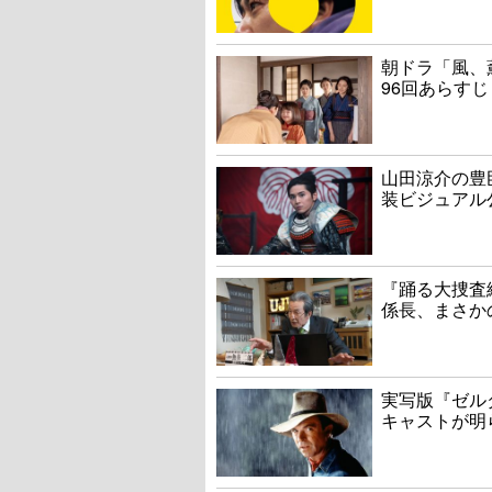
朝ドラ「風、
96回あらすじ
山田涼介の豊
装ビジュアル
『踊る大捜査線
係長、まさか
実写版『ゼル
キャストが明