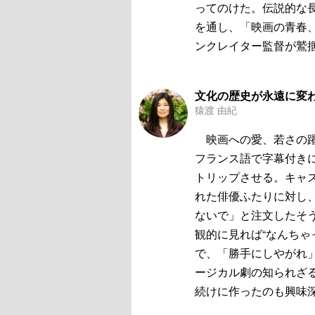
ってのけた。伝説的な
を通し、「映画の青春、
ンクレイター監督が鷲
文化の歴史が永遠に変
猿渡 由紀
映画への愛、若さの躍
フランス語で字幕付き
トリップさせる。キャ
れた俳優ふたりに対し
ないで」と注文したそ
観的に見れば“なんちゃ
で、「勝手にしやがれ
ージカル劇の知られざ
続けに作ったのも興味