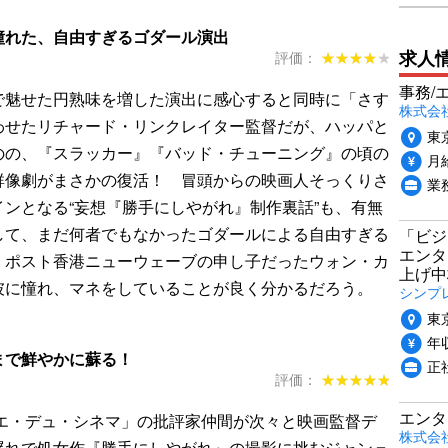
憧れた、自由すぎるゴダール演出
求人
評価：
★★★★★
★★★★★
事務/
で魅せた円熟味を増した演出に感心すると同時に「さす
株式会
わせたリチャード・リンクレイター監督だが、ハッパと
東
のの、『スラッカー』『バッド・チューニング』の頃の
月給
群像劇がまさかの復活！ 冒頭からの映画人そっくりさ
業
ンとなる“妄想『勝手にしやがれ』制作裏話”も、有無
して、まだ何者でもなかったゴダールによる自由すぎる
「ビジ
エンタ
、ポスト香港ニューウェーブの申し子だったウォン・カ
上げ中
彼に憧れ、マネをしていることが良く分かるだろう。
シンプ
東
年収
まで鮮やかに蘇る！
正
評価：
★★★★★
★★★★★
エンタ
イエ・デュ・シネマ」の批評家仲間が次々と映画監督デ
株式会
遅れで処女作『勝手にしやがれ』の撮影に挑むジャン＝