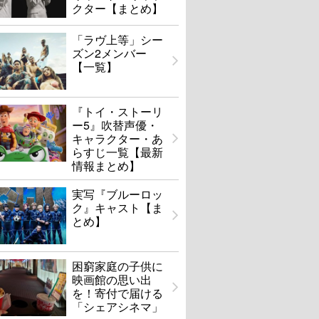
クター【まとめ】
「ラヴ上等」シー
ズン2メンバー
【一覧】
『トイ・ストーリ
ー5』吹替声優・
キャラクター・あ
らすじ一覧【最新
情報まとめ】
実写『ブルーロッ
ク』キャスト【ま
とめ】
困窮家庭の子供に
映画館の思い出
を！寄付で届ける
「シェアシネマ」