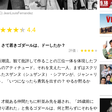
C) JeanLouisFernandez
★★★★
★★★★
4.4
。さて若きゴダールは、ドーしたか？
評価：
★★★★★
★★★★★
新潮流。観て批評して作ることの三位一体を体現したフ
ものアティチュード。それを支えた一人、まずはスクリ
したスザンヌ（シュザンヌ）・シフマンが、ジャン＝リ
う。「いつになったら勇気を出すの？ やるか黙るか
、才能ある仲間たちに軒並み先を越され、「25歳前に
乗り遅れた」と焦るゴダールは、何と黙らずにそれをや