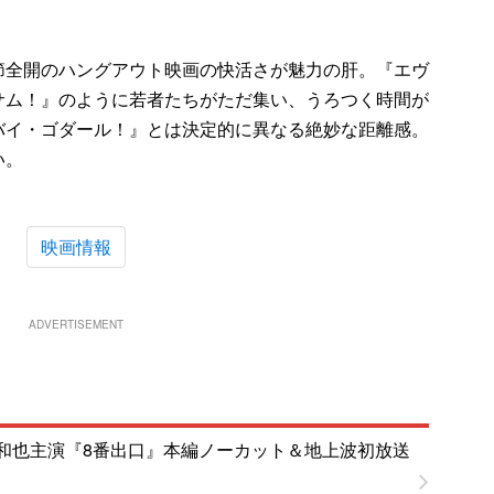
節全開のハングアウト映画の快活さが魅力の肝。『エヴ
サム！』のように若者たちがただ集い、うろつく時間が
バイ・ゴダール！』とは決定的に異なる絶妙な距離感。
い。
映画情報
ADVERTISEMENT
和也主演『8番出口』本編ノーカット＆地上波初放送