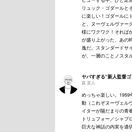
リュック・ゴダールと
に楽しい！ゴダールに
と、ヌーヴェルヴァー
様にワクワク！それば
が盛り上がった、あの
逸だ。スタンダードサ
が、一層のことノスタ
ヤバすぎる“新人監督ゴ
森 直人
めっちゃ楽しい。195
動（これぞヌーヴェル
イターが陽だまりの青
トリュフォー／シャブ
巨大な神話の内実を適